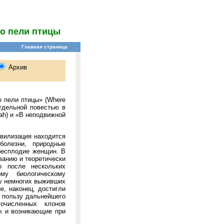
ко пели птицы
о пели птицы» (Where
отдельной повестью в
oah) и «В неподвижной
ивилизация находится
болезни, природные
бесплодие женщин. В
ванию и теоретически
о после нескольких
му биологическому
су немногих выживших
е, наконец, достигли
 пользу дальнейшего
гочисленных клонов
к и возникающие при