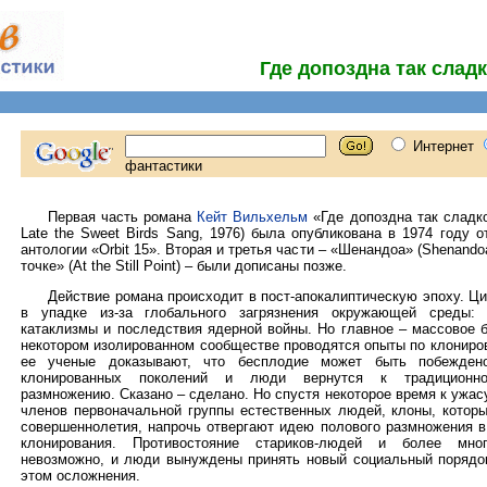
Где допоздна так слад
Первая часть романа
Кейт Вильхельм
«Где допоздна так сладк
Late the Sweet Birds Sang, 1976) была опубликована в 1974 году 
антологии «Orbit 15». Вторая и третья части – «Шенандоа» (Shenand
точке» (At the Still Point) – были дописаны позже.
Действие романа происходит в пост-апокалиптическую эпоху. Ц
в упадке из-за глобального загрязнения окружающей среды: 
катаклизмы и последствия ядерной войны. Но главное – массовое 
некотором изолированном сообществе проводятся опыты по клониро
ее ученые доказывают, что бесплодие может быть побежден
клонированных поколений и люди вернутся к традиционно
размножению. Сказано – сделано. Но спустя некоторое время к ужа
членов первоначальной группы естественных людей, клоны, которы
совершеннолетия, напрочь отвергают идею полового размножения в
клонирования. Противостояние стариков-людей и более мно
невозможно, и люди вынуждены принять новый социальный порядо
этом осложнения.