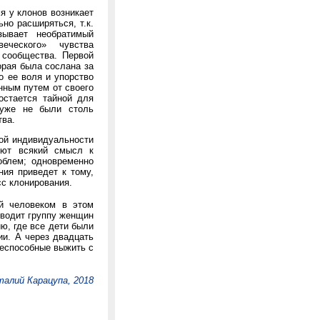
я у клонов возникает
но расширяться, т.к.
зывает необратимый
еческого» чувства
 сообщества. Первой
орая была сослана за
о ее воля и упорство
енным путем от своего
остается тайной для
 уже не были столь
тва.
кой индивидуальности
яют всякий смысл к
облем; одновременно
ния приведет к тому,
с клонирования.
ый человеком в этом
уводит группу женщин
ю, где все дети были
и. А через двадцать
 неспособные выжить с
алий Карацупа, 2018