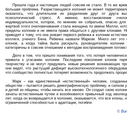
Прошли года и настоящих людей совсем не стало. В то же врем
большая проблема. Разрастающаяся колония не может территориаль
оказалось, что длительное их разделение друг от друга вы
психологический стресс. А именно, восстановление «челов
индивидуальности, которое, по мнению ее собратьев, опасно для
жертвой этого очеловечивания стала женщина по имени Молли, кот
пределы колонии и не имела права общаться с другими клонами. Н
приводят к тому, что она рожает первого ребенка в колонии естеств
коллеги, ученого Бена. Ребенка назвали Марком. Много лет это 
клонов, а когда тайна была раскрыта, руководителям колонии
категоричны в совсем отношении к методам воспроизведения потомс
Дело в том, что пришло понимания того, что потеря человечес
привела к угасанию колонии. Последние поколения клонов тер
творчеству и не могут придумать новые решения возникающих пр
они видят, что растущий дефицит высокотехнологичного оборудова
что сообщество полностью потеряет возможность продолжать процес
Марк – как единственный «естественный» человек, созданн
обществе – пытается решить демографическую проблему, и силком 
и детей из общины, чтобы начать все заново. Он создал свою колони
зачаты естественным путем и возобновился привычный ход эволюци
лет, когда он возвращается в колонию, оказывается, что все клоны,
ограниченной способностью к адаптации, погибли.
©
Вит