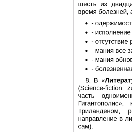
шесть из двадц
время болезней, 
- одержимост
- исполнение
- отсутствие 
- мания все з
- мания обно
- болезненна
8. В «
Литерат
(Science-fictio
часть одноимен
Гигантополис»
Триланденом, р
направление в ли
сам).