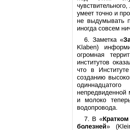
чувствительного,
умеет точно и пр
не выдумывать п
иногда совсем нич
6. Заметка «
З
Klaben) информ
огромная терри
институтов оказ
что в Институт
созданию высоко
одиннадцатог
непредвиденной 
и молоко тепер
водопровода.
7. В «
Кратком
болезней
» (Kle