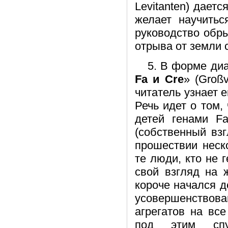
Levitanten) дает
желает научитьс
руководство обр
отрыва от земли 
5. В форме диа
Fa и Cre
» (Großv
читатель узнает 
Речь идет о том
детей генами Fa
(собственный взг
прошествии неск
те люди, кто не 
свой взгляд на 
короче начался д
усовершенствова
агрегатов на вс
под этим спу