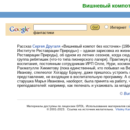
Вишневый компот 
Рассказ
Сергея Другаля
«Вишневый компот без косточек» (1984
Институте Реставрации Природы») – эдакая зарисовка из жизн
Реставрации Природы), об одном из летних сезонов, когда сю
группа ребятишек (что-то типа пионерского лагеря). Практику
воспитания, постоянным сотрудникам ИРП Олле, Нури, космон
Рахматулле Хикметову (пока единственный, кто побывал на Ве
Иванову, спелеолог Хогарду Брауну, даже пришлось устроить
представление, не входящее в воспитательную программу. А о
старушка Марья Ивановна, наоборот, была принята на работу, 
преподавателей: например, как пеленать и ухаживать за млад
©
Вит