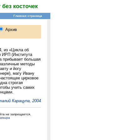
без косточек
, из «Цикла об
и ИРП (Института
да прибывает большая
я различные методы
авту и йогу
нере), магу Ивану
 настоящее цирковое
дна строгая
чтобы учить самих
енцами.
алий Карацупа, 2004