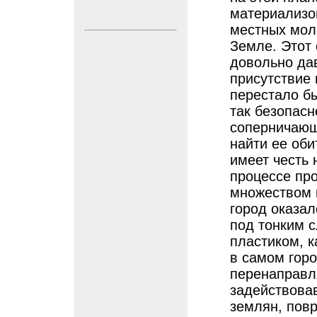
материализо
местных моле
Земле. Этот
довольно дав
присутствие 
перестало бы
так безопасн
соперничающ
найти ее оби
имеет честь 
процессе про
множеством 
город оказа
под тонким 
пластиком, 
в самом гор
перенаправля
задействова
землян, пов