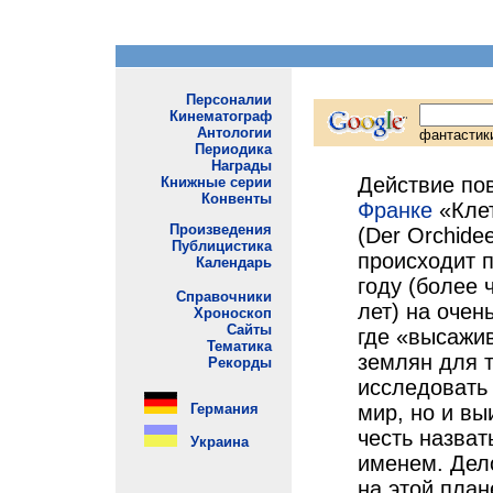
Действие по
Франке
«Клет
(Der Orchidee
происходит 
году (более 
лет) на очен
где «высажи
землян для т
исследовать
мир, но и вы
честь назват
именем. Дело
на этой план