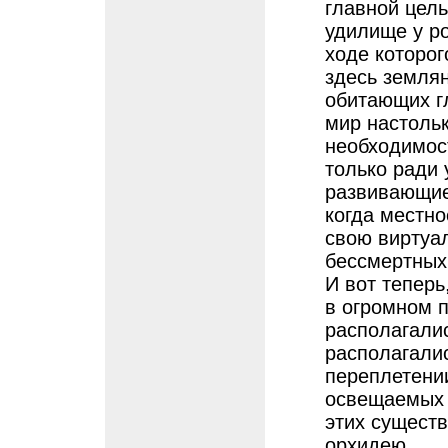
главной цель
удилище у ро
ходе которог
здесь землян
обитающих гл
мир настольк
необходимос
только ради 
развивающие
когда местно
свою виртуал
бессмертных
И вот теперь
в огромном 
располагали
располагалис
переплетении
освещаемых 
этих сущест
орхидею.