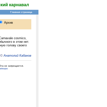
кий карнавал
arnavale cosmico,
бычного в этом нет.
ную голову своего
©
Анатолий Кабанов