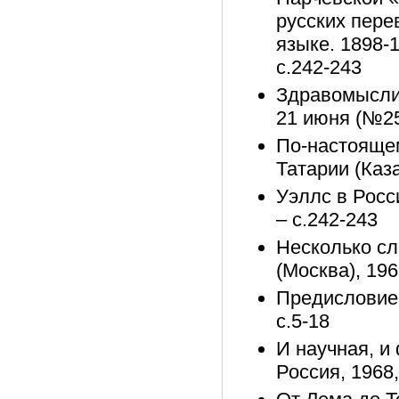
русских пере
языке. 1898-
с.242-243
Здравомыслие
21 июня (№25
По-настоящем
Татарии (Каза
Уэллс в Росс
– с.242-243
Несколько сло
(Москва), 196
Предисловие 
с.5-18
И научная, и 
Россия, 1968,