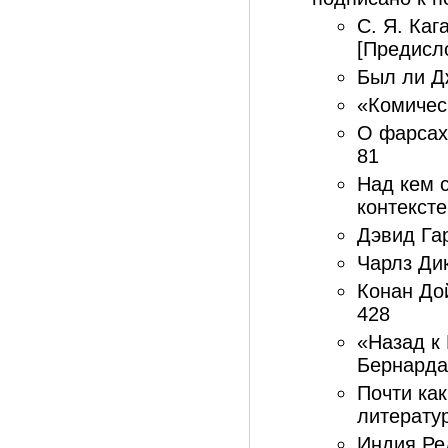
С. Я. Каг
[Предисло
Был ли Д
«Комичес
О фарсах
81
Над кем 
контексте
Дэвид Гар
Чарлз Дик
Конан Дой
428
«Назад к
Бернарда
Почти как
литератур
Индия Ре