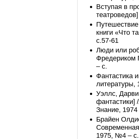
Вступая в пр
театроведов] 
Путешествие 
книги «Что та
с.57-61
Люди или роб
Фредериком П
– с.
Фантастика и
литературы, 
Уэллс, Дарви
фантастики] 
Знание, 1974 
Брайен Олдис
Современная 
1975, №4 – с