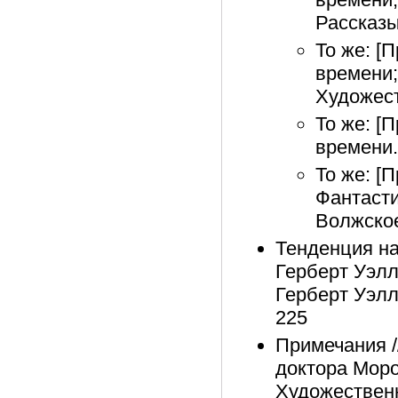
Рассказы.
То же: [
времени;
Художест
То же: [
времени.
То же: [
Фантасти
Волжское
Тенденция нач
Герберт Уэлл
Герберт Уэлл
225
Примечания /
доктора Моро
Художественн