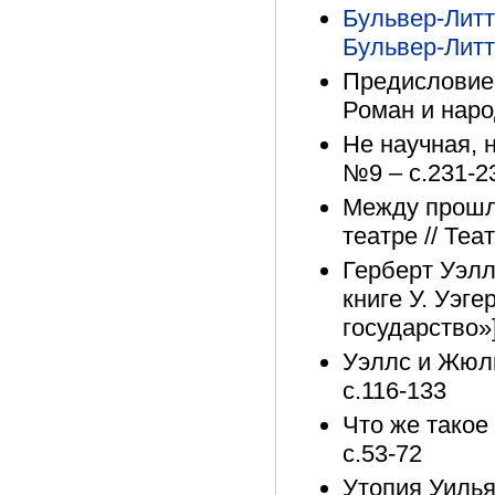
Бульвер-Лит
Бульвер-Лит
Предисловие 
Роман и народ
Не научная, 
№9 – с.231-2
Между прошл
театре // Теа
Герберт Уэлл
книге У. Уэг
государство»]
Уэллс и Жюль
с.116-133
Что же такое 
с.53-72
Утопия Уилья