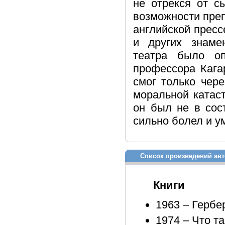
не отрекся от с
возможности преп
английской пресс
и других знаме
театра было о
профессора Кага
смог только чере
моральной катас
он был не в сос
сильно болел и ум
Список произведений авт
Книги
1963 – Гербе
1974 – Что т