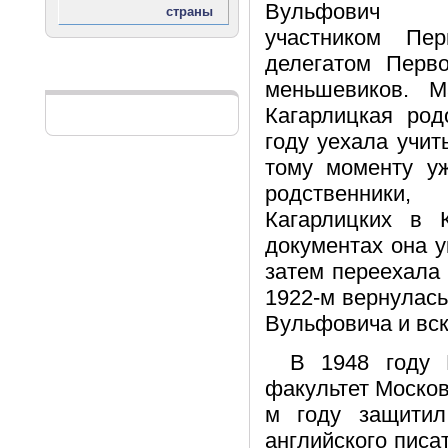
Вульфович К
участником Пе
делегатом Перво
Реклама
меньшевиков. М
Кагарлицкая род
году уехала учит
тому моменту у
родственники,
Кагарлицких в 
документах она у
затем переехала
1922-м вернулас
Вульфовича и вск
В 1948 году 
факультет Москов
м году защитил
английского писа