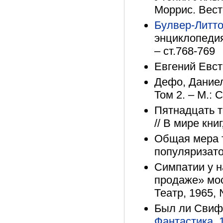
Моррис. Вести
Булвер-Литт
энциклопедия
– ст.768-769
Евгений Евсти
Дефо, Даниел
Том 2. – М.: 
Пятнадцать т
// В мире кни
Общая мера т
популяризато
Симпатии у н
продаже» мос
Театр, 1965, 
Был ли Свифт
Фантастика, 1