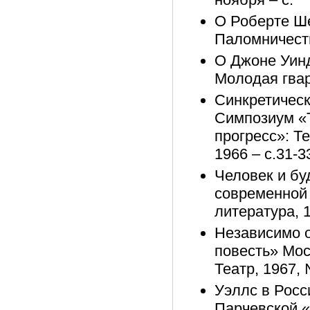
О Роберте Ше
Паломничеств
О Джоне Уинд
Молодая гвар
Синкретическ
Симпозиум «
прогресс»: Те
1966 – с.31-3
Человек и бу
современной 
литература, 
Независимо о
повесть» Мос
Театр, 1967, 
Уэллс в Росси
Парчевской 