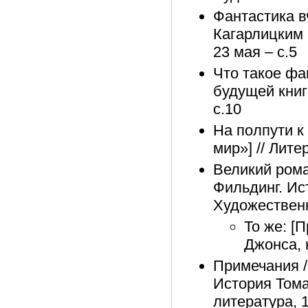
Фантастика в
Кагарлицким 
23 мая – с.5
Что такое фа
будущей книг
с.10
На полпути к 
мир»] // Лите
Великий роман
Фильдинг. Ис
Художественн
То же: [
Джонса, 
Примечания / 
История Тома
литература, 1