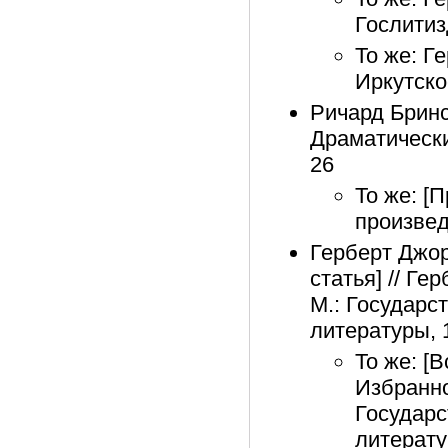
Гослитиз
То же: Г
Иркутско
Ричард Бринс
Драматически
26
То же: [
произвед
Герберт Джор
статья] // Ге
М.: Государс
литературы, 1
То же: [В
Избранно
Государс
литерату