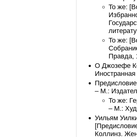
То же: [В
Избранно
Государс
литерату
То же: [В
Собрание
Правда, 
О Джозефе Ко
Иностранная 
Предисловие 
– М.: Издате
То же: Г
– М.: Ху
Уильям Уилки
[Предисловие]
Коллинз. Женщ