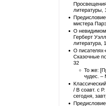
Просвещения»
литературы, 
Предисловие 
мистера Парэм
О невидимом,
Герберт Уэлл
литература, 1
О писателях-
Сказочные пов
32
То же: [
чудес. – 
Классический
/ В соавт. с 
сегодня, завт
Предисловие 