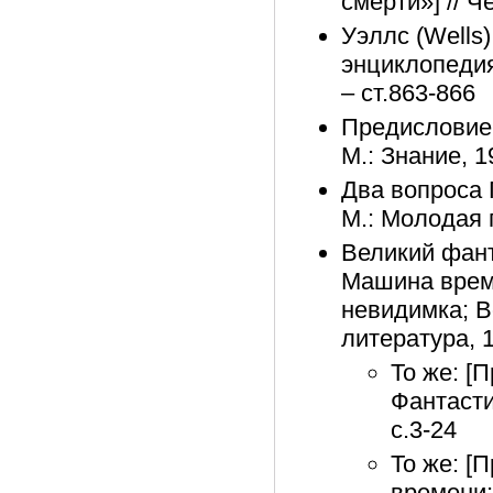
смерти»] // Ч
Уэллс (Wells
энциклопедия
– ст.863-866
Предисловие 
М.: Знание, 1
Два вопроса 
М.: Молодая 
Великий фант
Машина време
невидимка; В
литература, 1
То же: [
Фантасти
с.3-24
То же: [
времени;