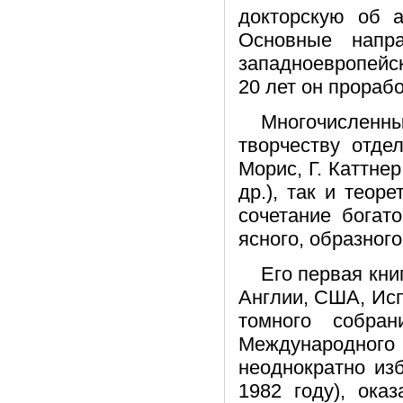
докторскую об а
Основные напра
западноевропейс
20 лет он прораб
Многочисленн
творчеству отде
Морис, Г. Каттнер
др.), так и теор
сочетание богат
ясного, образного
Его первая кни
Англии, США, Исп
томного собра
Международного 
неоднократно из
1982 году), ока