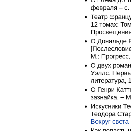
От Лема до То
февраля – с.
Театр францу
12 томах: Том
Просвещение,
О Дональде Б
[Послесловие]
М.: Прогресс,
О двух роман
Уэллс. Первы
литература, 1
О Генри Каттн
зазнайка. – М
Искусники Те
Теодора Стар
Вокруг света
Как попасть 