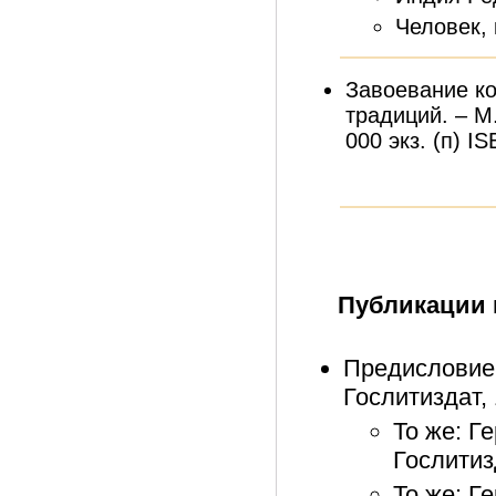
Человек, 
Завоевание ко
традиций. – М.
000 экз. (п) I
Публикации 
Предисловие 
Гослитиздат, 
То же: Г
Гослитиз
То же: Г