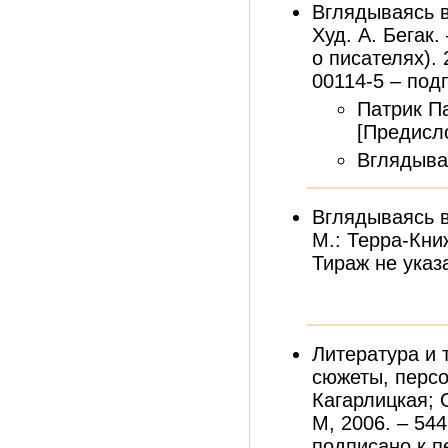
Вглядываясь в
Худ. А. Бегак.
о писателях). 2
00114-5 – подп
Патрик П
[Предисло
Вглядыва
Вглядываясь в
М.: Терра-Книж
Тираж не указ
Литература и т
сюжеты, персо
Кагарлицкая; 
М, 2006. – 544
подписано к пе