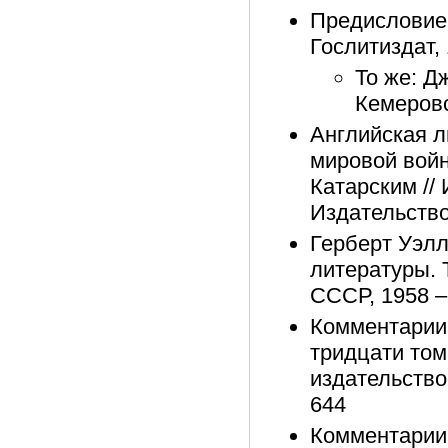
Предисловие 
Гослитиздат, 
То же: Д
Кемеровс
Английская л
мировой войны
Катарским // 
Издательство
Герберт Уэллс
литературы. 
СССР, 1958 –
Комментарии 
тридцати том
издательство
644
Комментарии 