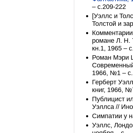
– с.209-222
[Уэллс и Толс
Толстой и за
Комментарии 
романе Л. Н. 
кн.1, 1965 – 
Роман Мэри 
Современный 
1966, №1 – с
Герберт Уэлл
книг, 1966, №
Публицист ил
Уэллса // Ин
Симпатии у на
Уэллс, Лондон
ноября – с.