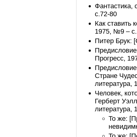
Фантастика, с
с.72-80
Как ставить к
1975, №9 – с
Питер Брук: [
Предисловие 
Прогресс, 197
Предисловие 
Стране Чудес
литература, 1
Человек, кото
Герберт Уэлл
литература, 1
То же: [
невидимк
То же: [