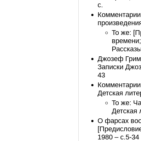
с.
Комментарии 
произведения.
То же: [
времени;
Рассказы.
Джозеф Грима
Записки Джоз
43
Комментарии 
Детская лите
То же: Ч
Детская 
О фарсах воо
[Предисловие]
1980 – с.5-34