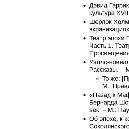
Дэвид Гаррик
культура XVII
Шерлок Холмс
экранизациях]
Театр эпохи 
Часть 1. Теа
Просвещения.
Уэллс-новелл
Рассказы. – М
То же: [
М.: Правд
«Назад к Маф
Бернарда Шоу
век. – М.: На
Об эпохе, к к
Соколянского