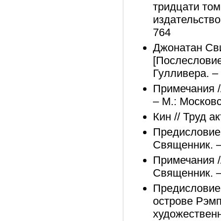
тридцати том
издательство
764
Джонатан Сви
[Послесловие
Гулливера. –
Примечания /
– М.: Московс
Кин // Труд а
Предисловие 
Священник. –
Примечания /
Священник. –
Предисловие 
острове Рэмп
художественн