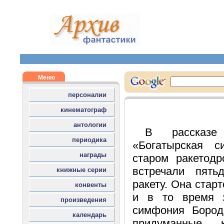
В расска
«Богатырская с
старом ракетод
встречали пять
ракету. Она стар
и в то время з
симфония Бород
придуманные 