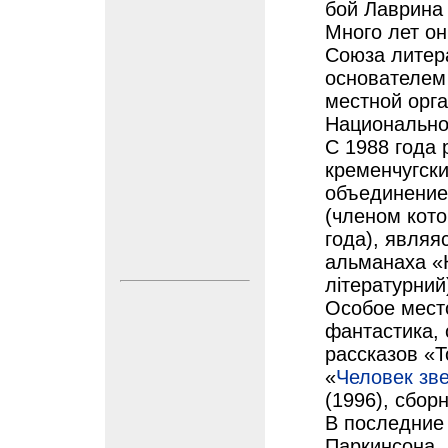
бой Лаврина 
Много лет о
Союза литер
основателем
местной орг
Национально
С 1988 года 
кременчугск
объединение
(членом кото
года), являя
альманаха «
літературний
Особое место
фантастика, 
рассказов «Т
«
Человек зв
(1996), сбор
В последние 
Паркинсона. 