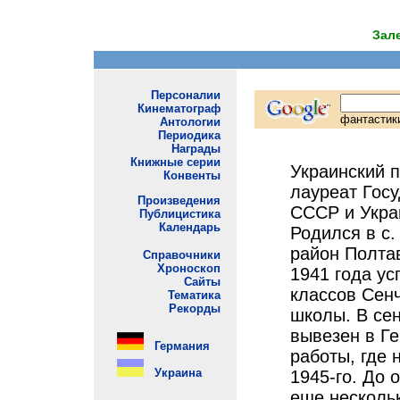
Зале
Украинский п
лауреат Гос
СССР и Укра
Родился в с.
район Полтав
1941 года ус
классов Сен
школы. В се
вывезен в Г
работы, где 
1945-го. До 
еще несколь