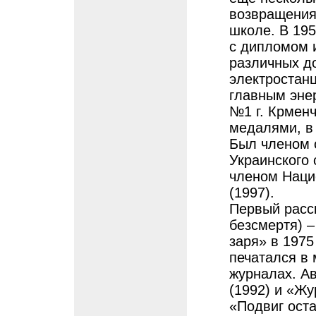
возвращения
школе. В 195
с дипломом 
различных д
электростанц
главным эне
№1 г. Крмен
медалями, в
Был членом 
Украинского
членом Наци
(1997).
Первый расск
безсмертя) –
заря» в 1975
печатался в 
журналах. А
(1992) и «Жу
«Подвиг ост