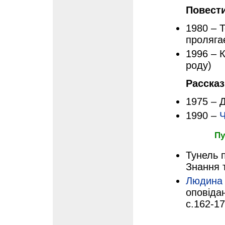
Повест
1980 – 
пролягає
1996 – К
роду)
Расска
1975 – 
1990 –
Ч
Пу
Тунель п
Знання 
Людина 
оповідан
с.162-1