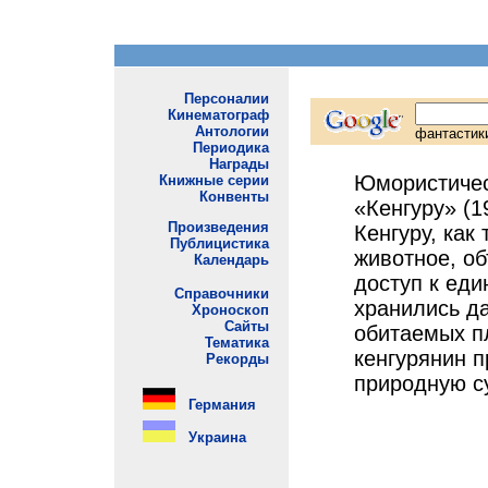
Юмористичес
«Кенгуру» (1
Кенгуру, как
животное, о
доступ к еди
хранились д
обитаемых п
кенгурянин п
природную су