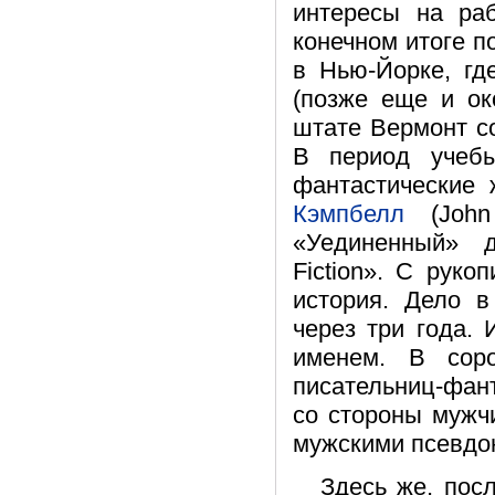
интересы на ра
конечном итоге п
в Нью-Йорке, гд
(позже еще и о
штате Вермонт со
В период учеб
фантастические
Кэмпбелл
(John 
«Уединенный» д
Fiction». С руко
история. Дело в
через три года. 
именем. В сор
писательниц-фан
со стороны мужч
мужскими псевдо
Здесь же, пос