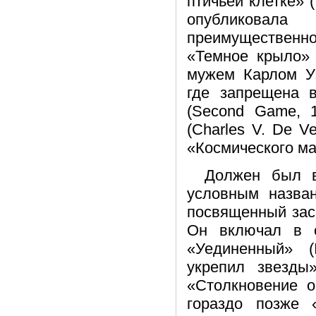
птичьей клетке» (
опубликовала
преимущественно
«Темное крыло» 
мужем Карлом Уэ
где запрещена 
(Second Game, 
(Charles V. De V
«Космического ма
Должен был в
условным назван
посвященный зас
Он включал в с
«Уединенный» (
укрепил звезды
«Столкновение ор
гораздо позже 