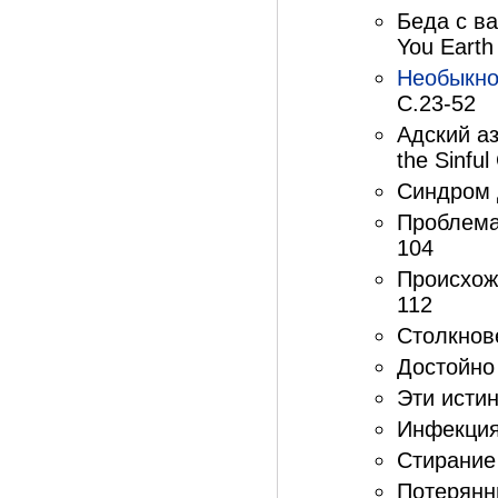
Беда с ва
You Earth
Необыкно
С.23-52
Адский аз
the Sinful
Синдром 
Проблема 
104
Происхожд
112
Столкнове
Достойно 
Эти истин
Инфекция 
Стирание 
Потерянны