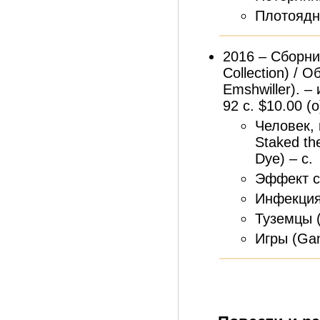
Плотоядно
2016 – Сборни
Collection) /
Emshwiller). –
92 с. $10.00 (
Человек,
Staked th
Dye) – с.
Эффект сн
Инфекция 
Туземцы (
Игры (Gam