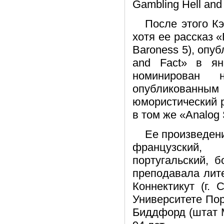
Gambling Hell and t
После этого К
хотя ее рассказ 
Baroness 5), опуб
and Fact» в я
номинирован
опубликованн
юмористический р
в том же «Analog 
Ее произведени
французский, 
португальский, б
преподавала лит
Коннектикут (г.
Университете Порт
Биддфорд (штат М