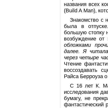
названия всех к
(Build A Man), ко
Знакомство с 
была в отпуске
большую стопку 
возбуждение от 
обложками проч
далее. Я читал
через четыре ча
Чтение фантасти
воссоздавать с
Райса Берроуза о
С 16 лет К. М
исследования да
бумагу, не прек
фантастический р