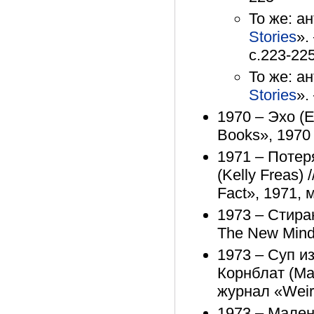
То же: а
Stories
».
с.223-22
То же: а
Stories
».
1970 – Эхо (E
Books», 1970 
1971 – Потер
(Kelly Freas) 
Fact», 1971, 
1973 – Стиран
The New Mind»
1973 – Суп из
Корнблат (Mar
журнал «Weird
1973 – Малень