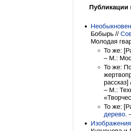
Публикации 
Необыкновен
Бобырь //
Сов
Молодая гвар
То же: [Р
– М.: Мо
То же: П
жертвопр
рассказ] 
– М.: Те
«Творчес
То же: [Р
дерево
. 
Изображения 
Кузнецова и Л