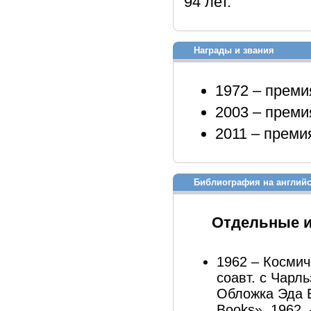
94 лет.
Награды и звания
1972 – преми
2003 – преми
2011 – преми
Библиография на англий
Отдельные 
1962 – Космич
соавт. с Чарль
Обложка Эда Ва
Books», 1962. 