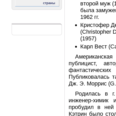
второй муж (1
была замужем
1962 гг.
Реклама
Кристофер Д
(Christopher 
(1957)
Карл Вест (Ca
Американск
публицист, авт
фантастически
Публиковалась т
Дж. Э. Моррис (G. 
Родилась в г
инженер-химик 
пробудил в ней
Кэтрин было стол