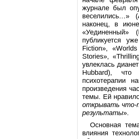
журнале был опу
веселились…» (A
наконец, в ию
«Уединенный» (
публикуется уж
Fiction», «World
Stories», «Thrill
увлеклась дианет
Hubbard), что
психотерапии н
произведения час
темы. Ей нравило
открывать что-т
результаты
».
Основная тема
влияния техноло