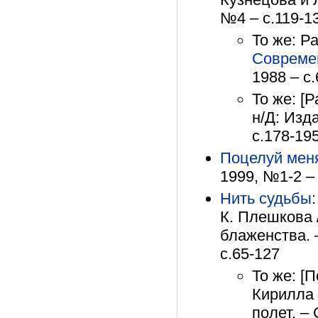
№4 – с.119-1
То же: Ра
Совреме
1988 – с
То же: [Р
н/Д: Изд
с.178-19
Поцелуй мен
1999, №1-2 –
Нить судьбы
К. Плешкова 
блаженства. –
с.65-127
То же: [П
Кирилла
полет. – 