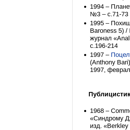
1994 – Планет
№3 – с.71-73
1995 – Похищ
Baroness 5) /
журнал «Analo
с.196-214
1997 –
Поцел
(Anthony Bari
1997, феврал
Публицисти
1968 – Comme
«Синдрому Дж
изд. «Berkley