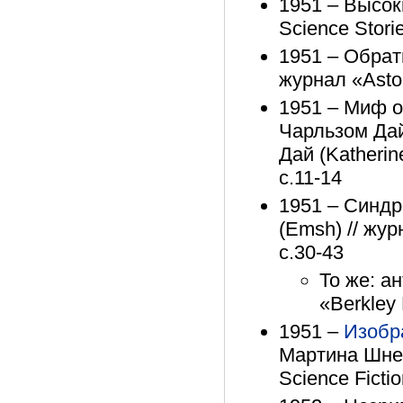
1951 – Высоки
Science Stori
1951 – Обратн
журнал «Astou
1951 – Миф о 
Чарльзом Дай
Дай (Katherin
с.11-14
1951 – Синдр
(Emsh) // жур
с.30-43
То же: а
«Berkley 
1951 –
Изобр
Мартина Шней
Science Ficti