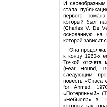
И своеобразным 
стала публикаци
первого романа
который был на
(Charles V. De V
основанную на 
которой зависит 
Она продолжал
к концу 1960-х 
Точкой отсчета 
(Fear Hound, 1
следующим про
повесть «Спасат
for Ahmed, 19
«Потерянный» (T
«Небьюла» в 19
который как сон