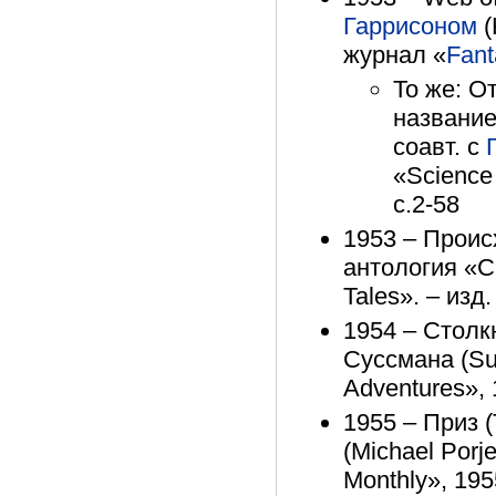
Гаррисоном
(
журнал «
Fant
То же: О
название
соавт. с
«Science
с.2-58
1953 – Происх
антология «Ch
Tales». – изд
1954 – Столкн
Суссмана (Sus
Adventures», 
1955 – Приз (
(Michael Porje
Monthly», 19