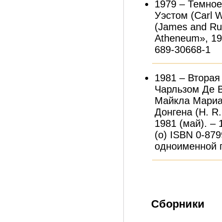
1979 – Темное
Уэстом (Carl 
(James and Rut
Atheneum», 197
689-30668-1
1981 – Вторая 
Чарльзом Де В
Майкла Мариано
Донгена (H. R
1981 (май). – 
(о) ISBN 0-87
одноименной п
Сборники