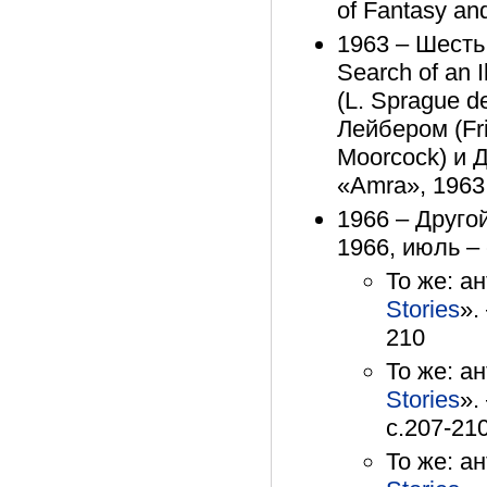
of Fantasy an
1963 – Шесть 
Search of an I
(L. Sprague 
Лейбером (Fri
Moorcock) и 
«Amra», 1963,
1966 – Другой
1966, июль – 
То же: а
Stories
».
210
То же: а
Stories
».
с.207-21
То же: а