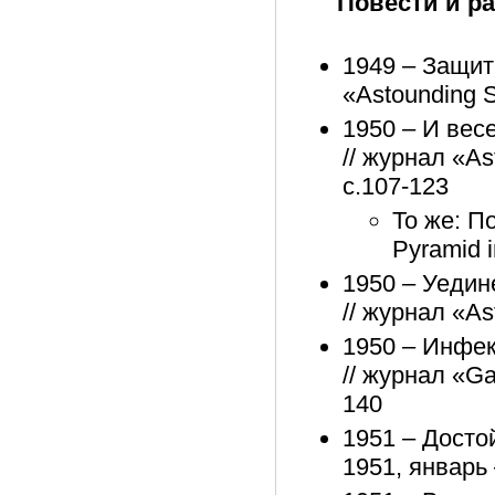
Повести и р
1949 – Защит
«Astounding S
1950 – И весе
// журнал «As
с.107-123
То же: П
Pyramid i
1950 – Уедине
// журнал «As
1950 – Инфекц
// журнал «Ga
140
1951 – Достой
1951, январь 