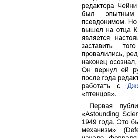
редактора Чейни
был опытным
псевдонимом. Н
вышел на отца Кэ
является настоя
заставить тог
провалились, ред
наконец осознал
Он вернул ей р
после года редак
работать с
Дж
«птенцов».
Первая публи
«Astounding Scie
1949 года. Это 
механизм» (Def
начале февраля