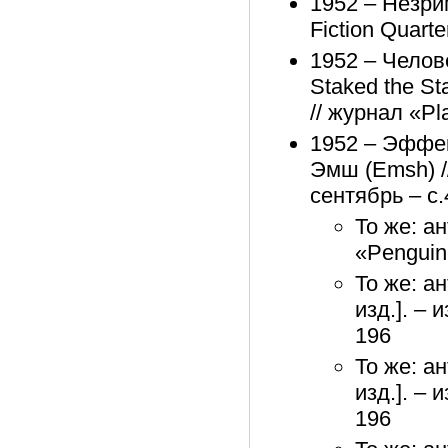
1952 – Незри
Fiction Quart
1952 – Челов
Staked the St
// журнал «Pl
1952 – Эффект
Эмш (Emsh) //
сентябрь – с.
То же: а
«Penguin
То же: а
изд.]. – 
196
То же: а
изд.]. – 
196