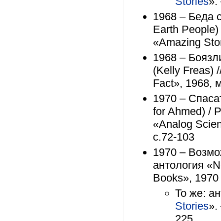
Stories
».
1968 – Беда с
Earth People)
«Amazing Stor
1968 – Боязл
(Kelly Freas) 
Fact», 1968, 
1970 – Спаса
for Ahmed) / 
«Analog Scien
с.72-103
1970 – Возмож
антология «N
Books», 1970 
То же: а
Stories
».
225