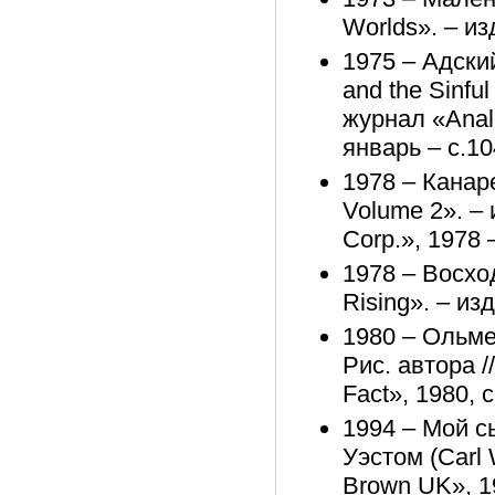
Worlds». – из
1975 – Адски
and the Sinful
журнал «Analo
январь – с.10
1978 – Канаре
Volume 2». – 
Corp.», 1978 
1978 – Восход
Rising». – из
1980 – Ольмек
Рис. автора /
Fact», 1980, 
1994 – Мой сы
Уэстом (Carl W
Brown UK», 1