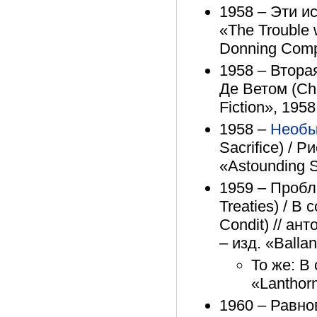
1958 – Эти ис
«The Trouble 
Donning Comp
1958 – Втора
Де Ветом (Cha
Fiction», 1958
1958 –
Необы
Sacrifice) / 
«Astounding S
1959 – Пробл
Treaties) / В
Condit) // ант
– изд. «Balla
То же: В 
«Lanthorn
1960 – Равнов