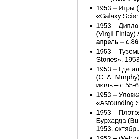
1953 – Игры 
«Galaxy Scien
1953 – Дипло
(Virgil Finlay
апрель – с.86
1953 – Туземц
Stories», 195
1953 – Где ил
(C. A. Murphy)
июль – с.55-
1953 – Уловка
«Astounding S
1953 – Плотоя
Бурхарда (Bur
1953, октябрь
1953 – Web of