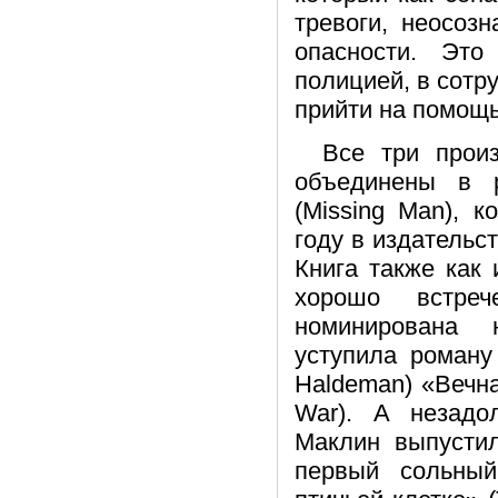
тревоги, неосоз
опасности. Это
полицией, в сотр
прийти на помощ
Все три прои
объединены в 
(Missing Man), 
году в издательст
Книга также как
хорошо встре
номинирована
уступила роману
Haldeman) «Вечна
War). А незадо
Маклин выпустил
первый сольны