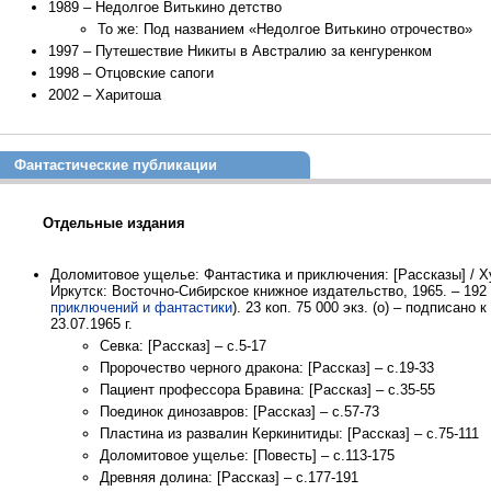
1989 – Недолгое Витькино детство
То же: Под названием «Недолгое Витькино отрочество»
1997 – Путешествие Никиты в Австралию за кенгуренком
1998 – Отцовские сапоги
2002 – Харитоша
Фантастические публикации
Отдельные издания
Доломитовое ущелье: Фантастика и приключения: [Рассказы] / Худ
Иркутск: Восточно-Сибирское книжное издательство, 1965. – 192 с
приключений и фантастики
). 23 коп. 75 000 экз. (о) – подписано к
23.07.1965 г.
Севка: [Рассказ] – с.5-17
Пророчество черного дракона: [Рассказ] – с.19-33
Пациент профессора Бравина: [Рассказ] – с.35-55
Поединок динозавров: [Рассказ] – с.57-73
Пластина из развалин Керкинитиды: [Рассказ] – с.75-111
Доломитовое ущелье: [Повесть] – с.113-175
Древняя долина: [Рассказ] – с.177-191