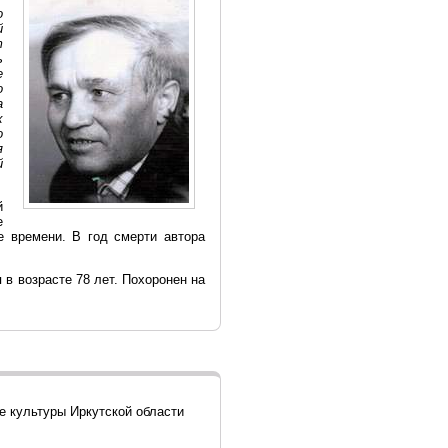
о
й
т
ь
е
о
а
х
о
я
й
й
е
е времени. В год смерти автора
 в возрасте 78 лет. Похоронен на
е культуры Иркутской области