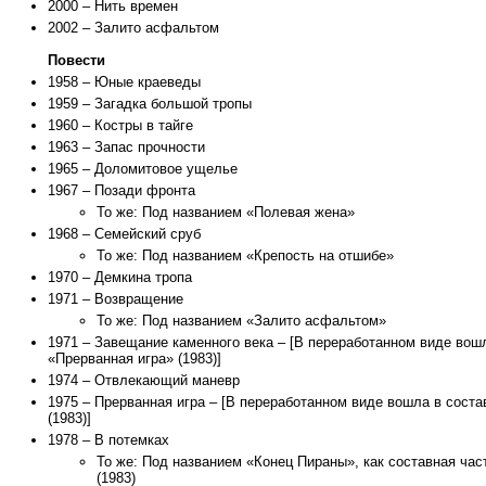
2000 – Нить времен
2002 – Залито асфальтом
Повести
1958 – Юные краеведы
1959 – Загадка большой тропы
1960 – Костры в тайге
1963 – Запас прочности
1965 – Доломитовое ущелье
1967 – Позади фронта
То же: Под названием «Полевая жена»
1968 – Семейский сруб
То же: Под названием «Крепость на отшибе»
1970 – Демкина тропа
1971 – Возвращение
То же: Под названием «Залито асфальтом»
1971 – Завещание каменного века – [В переработанном виде вошл
«Прерванная игра» (1983)]
1974 – Отвлекающий маневр
1975 – Прерванная игра – [В переработанном виде вошла в соста
(1983)]
1978 – В потемках
То же: Под названием «Конец Пираны», как составная час
(1983)