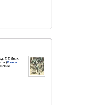
. Г. Г. Леви. –
. – (
В мире
 печати