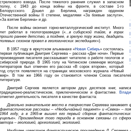
стрелкового взвода. После тяжелого ранения служил в запасном
полку, с 1943 до конца войны на фронте, в составе 1-го
Белорусского. Дошел до Берлина, награжден орденом
Отечественной войны II степени, медалями «За боевые заслуги»,
«За взятие Берлина» и др.
После войны окончил горно-металлургический институт. Много
лет работал в геологоразведке («
...в сибирской тайге, в горах
прошло раннее детство, а позднее, в зрелую пору жизни, двадцать
полевых сезонов провел в геологических экспедициях
»).
В 1957 году в иркутском альманахе «
Новая Сибирь
» состоялась
первая публикация Дмитрия Сергеева – рассказ «Две ночи». Первые
произведения писателя рассказывает читателю о работе геологов и
сибирской природе. В 1965 голу на Читинском семинаре молодых
литераторов был отмечен его рассказ «В сорок втором», который
год спустя появляется на страницах московского журнала «Новый
мир». В том же 1966 году он становится членом Союза писателе
литературе.
Дмитрий Сергеев является автором двух десятков книг, напи
традиционно-реалистическом, приключенческом и фантастике.
Влади
отметил деятельность писателя в качестве фантаста:
Довольно значительное место в творчестве Сергеева занимает 
фантастические рассказы – «Необычайный пациент» и «Севка» – поя
1964 году, а в 1965-м вышел его первый сборник фантастических
ущелье». Произведения того периода в основном связаны со сфер
автора – геологией, археологией, экологией.
Наиболее известное фантастическое произведение Д. Сергеева 