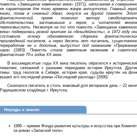
повесть «Завещание каменного века» (1971), написанная в совершенн
не характерном для того времени жанре антиутопии. Главный геро
книги, попав в снежный обвал, очнулся на другой планете. Это
фантастический прием позволил автору смоделироват
обстоятельства, заставившие и героя, и читателей много
переосмыслить. Несмотря на то что повесть «Завещание каменног
века» подверглась резкой критике за «безыдейность», в 1972 году он
составила основу одноименного сборника фантастически
произведений писателя, а через десять лет писатель, существенн
переработав ее и дополнив, выпустил под названием «Прерванна
игра» (1983). Повесть стала заметным явлением в советско
фантастике 70-х годов XX века
.
В восьмидесятые годы ХХ века писатель обратился к историческо
тематике, связанной с разными периодами истории Иркутска. Други
темы: труд геологов в Сибири, история края, судьбы иркутян на фон
вышел его последний роман «Последний расклад» (2000).
Скончался писатель в столь знаковый для ветеранов день – 22 июня
Радищевском кладбище г. Иркутска.
Награды и звания
1995 – премия Фонда развития культуры и искусства при Комитет
за роман «Запасной полк»