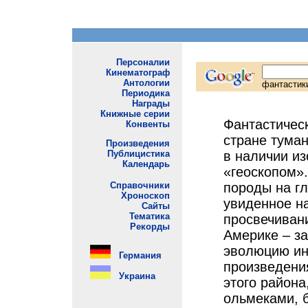
Фантастичес
стране туман
в наличии из
«геоскопом»
породы на г
увиденное на
просвечиван
Америке – з
эволюцию ин
произведения
этого район
ольмеками, 