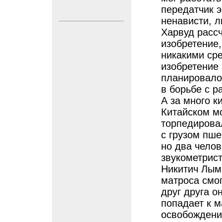
передатчик э
ненависти, л
Харвуд расс
изобретение,
никакими сре
изобретение 
планировалос
в борьбе с р
А за много к
Китайском м
торпедирова
с грузом пш
но два челов
звукометрис
Никитич Лыма
матроса смог
друг друга о
попадает к 
освобождени