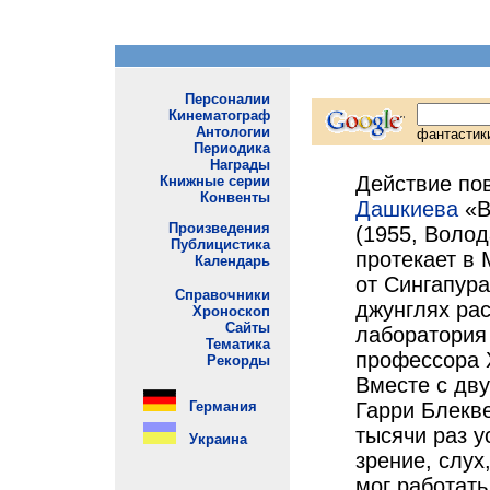
Действие по
Дашкиева
«В
(1955, Волод
протекает в
от Сингапура
джунглях ра
лаборатория
профессора 
Вместе с дв
Гарри Блекве
тысячи раз у
зрение, слух
мог работать