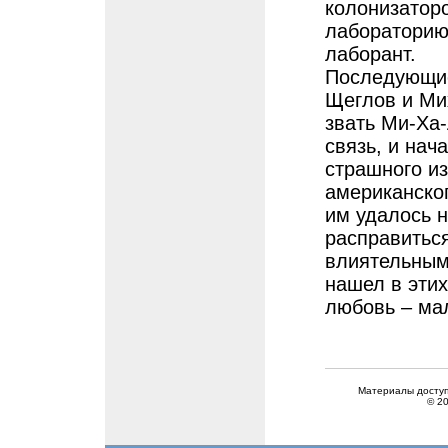
колонизаторо
лабораторию.
лаборант.
Последующие
Щеглов и Ми
звать Ми-Ха
связь, и нач
страшного и
американско
им удалось н
расправитьс
влиятельным
нашел в эти
любовь – ма