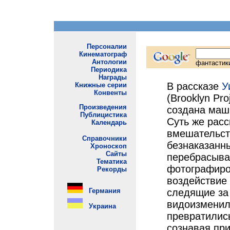
В рассказе
У
(Brooklyn Pro
создана маши
Суть же расс
вмешательст
безнаказанн
перебрасыва
фотографиро
воздействие 
следящие за
видоизменили
превратились
сознавая при