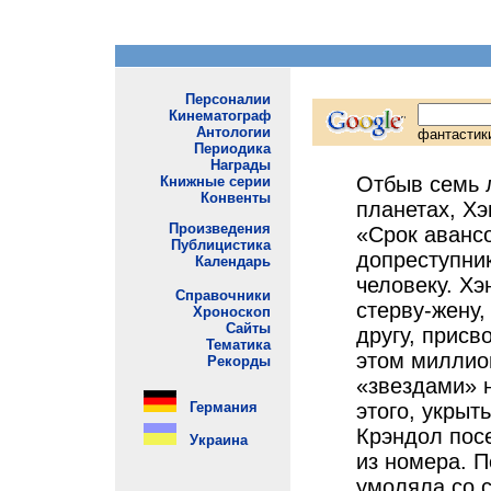
Отбыв семь л
планетах, Хэ
«Срок авансо
допреступник
человеку. Хэ
стерву-жену,
другу, присв
этом миллио
«звездами» н
этого, укрыт
Крэндол посе
из номера. 
умоляла со с