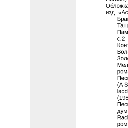
Обложка
изд. «Ac
Бра
Тан
Пам
с.2
Конт
Вол
Зол
Мело
ром
Пес
(A S
ladd
(198
Пес
дума
Rach
ром