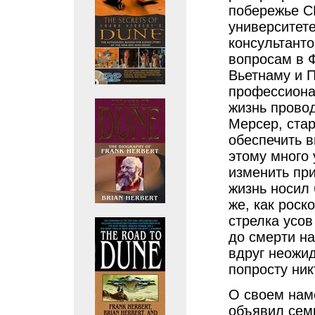
побережье С
университете
консультанто
вопросам в 
Вьетнаму и П
профессиона
жизнь провод
Мерсер, стар
обеспечить в
этому много 
изменить пр
жизнь носил
же, как рос
стрелка усов
до смерти н
вдруг неожи
попросту ник
О своем нам
объявил семь