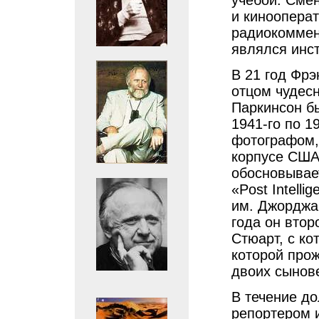
учебой. Сме
и кинооперат
радиокоммен
являлся инс
В 21 год Фрэ
отцом чудес
Паркинсон бы
1941-го по 1
фотографом,
корпусе США
обосновывает
«Post Intelli
им. Джорджа 
года он втор
Стюарт, с ко
которой про
двоих сынов
В течение до
репортером 