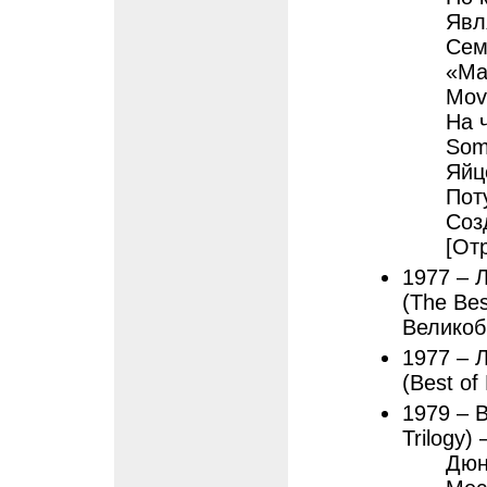
Явл
Сем
«Ма
Mov
На 
Som
Яйц
Пот
Соз
[От
1977 – 
(The Bes
Великоб
1977 – 
(Best of
1979 – 
Trilogy)
Дюн