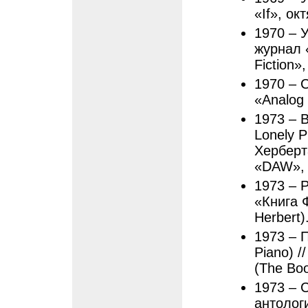
«If», ок
1970 – У
журнал 
Fiction»
1970 – 
«Analog 
1973 – В
Lonely P
Херберта
«DAW»,
1973 – Р
«Книга 
Herbert)
1973 – 
Piano) /
(The Boo
1973 – С
антологи