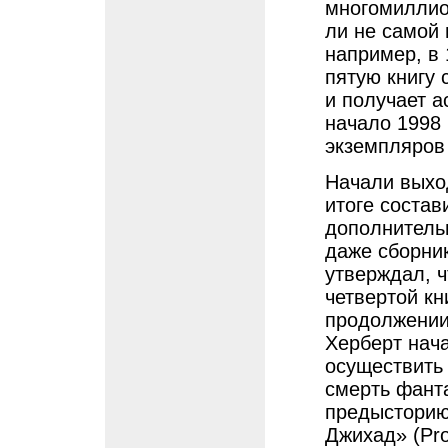
многомиллио
ли не самой 
например, в 
пятую книгу
и получает а
начало 1998
экземпляров
Начали выхо
итоге состав
дополнительн
даже сборник
утверждал, ч
четвертой кн
продолжении
Херберт нач
осуществить
смерть фанта
предысторию
Джихад» (Prol