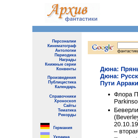
Дюна: Прян
Дюна: Русск
Пути Аррак
Флора П
Parkins
Беверли
(Beverle
20.10.19
– втора