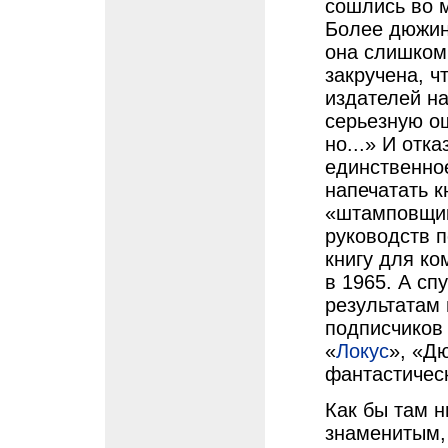
сошлись во м
Более дюжины
она слишком
закручена, ч
издателей н
серьезную ош
но...» И отк
единственно
напечатать к
«штамповщик
руководств п
книгу для ко
в 1965. А сп
результатам 
подписчиков
«
Локус
», «Д
фантастическ
Как бы там н
знаменитым, 