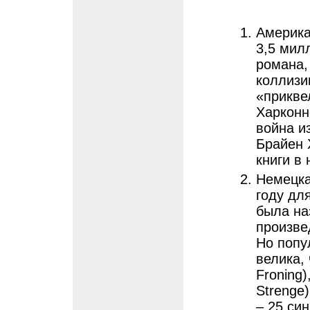
Америка
3,5 мил
романа,
коллизи
«прикве
Харконн
война и
Брайен 
книги в
Немецка
году дл
была на
произве
Но попу
велика,
Froning)
Strenge
– 25 син