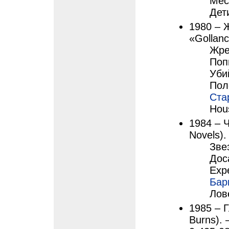
Мес
Дет
1980 – Ж
«Gollanc
Жрец
Поп
Уби
Пол
Ста
Hou
1984 – 
Novels).
Зве
Дос
Expe
Бар
Лове
1985 – Г
Burns). 