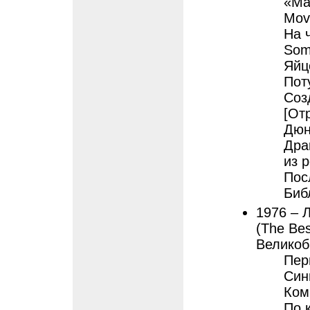
«Ма
Mov
На 
Som
Яйц
Пот
Соз
[От
Дюн
Дра
из 
Пос
Биб
1976 – 
(The Bes
Великоб
Пер
Син
Ком
По к