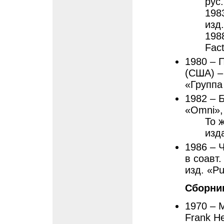
рус
198
изд
198
Fac
1980 – П
(США) –
«Группа
1982 – Б
«Omni»,
То 
изд
1986 – 
в соавт.
изд. «P
Сборни
1970 – 
Frank He