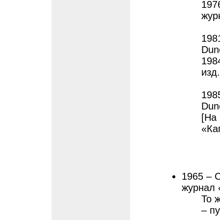
1976
жур
198
Dun
198
изд
198
Dun
[На
«Ка
1965 – С
журнал 
То 
– пу