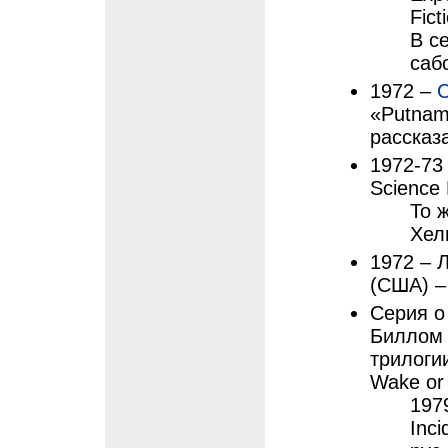
Fict
В с
сабо
1972 –
С
«Putnam
рассказ
1972-73 
Science 
То 
Хель
1972 – 
(США) –
Серия о
Биллом 
трилоги
Wake or
197
Inci