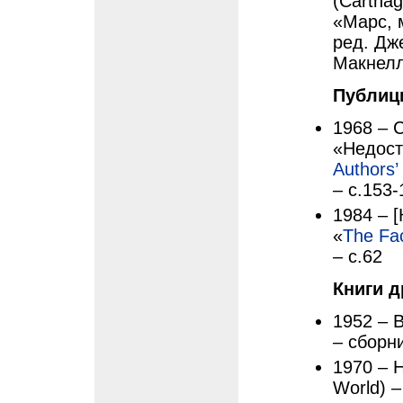
(Carthag
«Марс, 
ред. Дже
Макнелли
Публиц
1968 – 
«Недост
Authors’
– с.153-
1984 – [
«
The Fac
– с.62
Книги д
1952 – В
– сборн
1970 – 
World) 