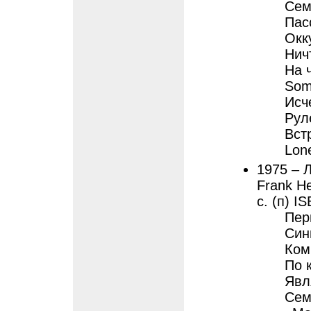
Сем
Пас
Окк
Нич
На 
Som
Исч
Рул
Встр
Lone
1975 – 
Frank He
с. (п) I
Пер
Син
Ком
По к
Явл
Сем