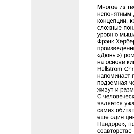
Многое из тв
непонятным 
концепции, 
сложные поня
уровню мышл
Фрэнк Хербе
произведени
«Дюны») ром
на основе к
Hellstrom Chr
напоминает 
подземная ч
живут и раз
С человеческ
является ужа
самих обитат
еще один ци
Пандоре», п
соавторстве 