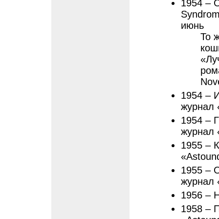
1954 – 
Syndrome
июнь
То 
кош
«Лу
рома
Nove
1954 – 
журнал 
1954 – Г
журнал «
1955 – 
«Astound
1955 – 
журнал «
1956 – Н
1958 – 