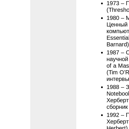
1973 – 
(Thresho
1980 – 
Ценный 
компьюте
Essenti
Barnard)
1987 – 
научной 
of a Mas
(Tim O'R
интервь
1988 – 
Notebook
Херберт 
сборник
1992 – 
Херберта
Herbert)