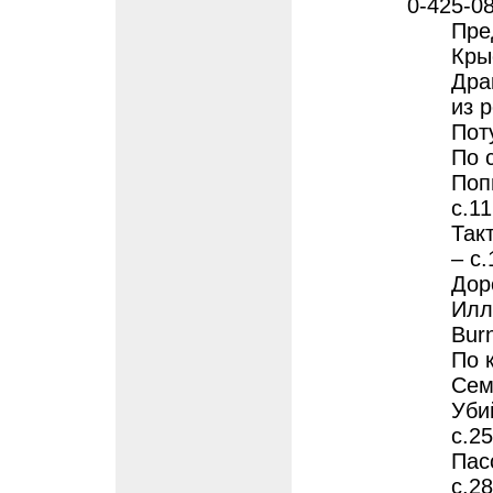
0-425-0
Пред
Кры
Дра
из 
Пот
По с
Поп
с.1
Так
– с
Дор
Илл
Bur
По к
Сем
Уби
с.2
Пас
с.2