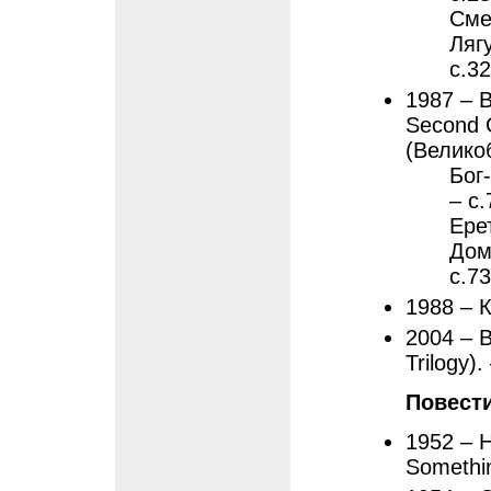
Смер
Лягу
с.3
1987 – 
Second G
(Великоб
Бог
– с.
Ере
Дом
с.7
1988 – 
2004 – 
Trilogy)
Повести
1952 – Н
Somethin