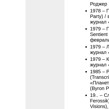
Роджер Э
1978 – 
Party) /
журнал «
1979 – 
Sentient
феврал
1979 – Л
журнал «
1979 – К
журнал 
1985 – 
(Transcr
«Планет
(Byron P
19.. – С
Ferossik
Visions)