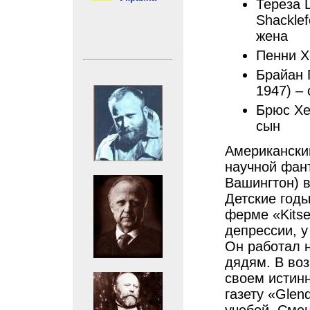
Тереза 
Shacklef
жена
Пенни Х
Брайан П
1947) –
Брюс Хе
сын
Американски
научной фант
Вашингтон) 
Детские год
ферме «Kitse
депрессии, у
Он работал 
дядям. В воз
своем истинн
газету «Glend