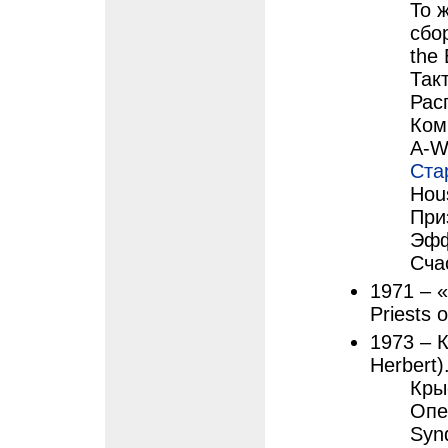
То 
сбо
the 
Так
Рас
Ком
A-W
Ста
Hou
При
Эфф
Счас
1971 – 
Priests 
1973 – 
Herbert
Кры
Опе
Syn