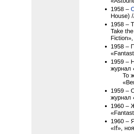
«Astound
1958 –
House) /
1958 – 
Take the
Fiction»
1958 – П
«Fantast
1959 – Н
журнал «
То 
«Ber
1959 – О
журнал «
1960 – Ж
«Fantast
1960 – Я
«If», но