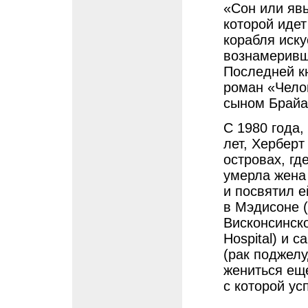
«Сон или явь
которой идет
корабля иску
вознамеривш
Последней к
роман «Чело
сыном Брайа
С 1980 года,
лет, Херберт
островах, гд
умерла жена
и посвятил е
в Мэдисоне (
Висконсинско
Hospital) и 
(рак поджелу
жениться еще
с которой ус