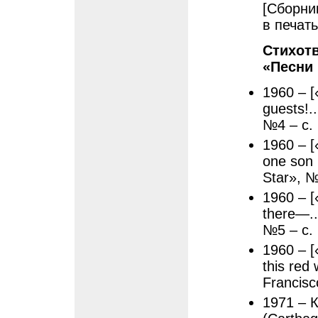
[Сборни
в печать
Стихотв
«Песни 
1960 – 
guests!.
№4 – с.
1960 – 
one son 
Star», №
1960 – 
there—..
№5 – с.
1960 – 
this red
Francisc
1971 – 