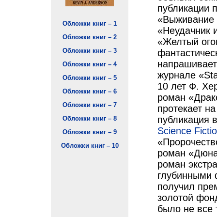
публикации п
«Выживание х
Обложки книг – 1
«Неудачник и
Обложки книг – 2
«Желтый огон
Обложки книг – 3
фантастическ
напрашиваете
Обложки книг – 4
журнале «Star
Обложки книг – 5
10 лет Ф. Хе
Обложки книг – 6
роман «Драко
Обложки книг – 7
протекает на
публикация в
Обложки книг – 8
Science Ficti
Обложки книг – 9
«Пророчеств
Обложки книг – 10
роман «Дюна
роман экстр
глубинными 
получил пре
золотой фон
было не все 