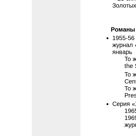
Золотых
Романы
1955-56
журнал «
январь
То 
the
То 
Cen
То 
Pre
Серия «
196
196
жур