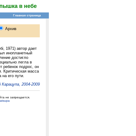
пышка в небе
і, 1971) автор дает
был инопланетный
еление достигло
ециально легла в
от ребенок подрос, он
и. Критическая масса
 на его пути.
 Карацупа, 2004-2009