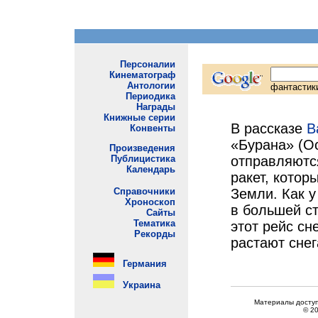
В рассказе
В
«Бурана» (Ос
отправляются
ракет, котор
Земли. Как 
в большей с
этот рейс сн
растают снег