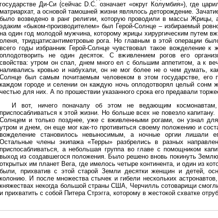
государстве Ди-Си (сейчас D.C. означает «округ Колумбия»), где цари
матриархат, а основой тамошней жизни являлось деторождение. Зачати
было возведено в ранг религии, которую проводили в массы Жрицы, 
эдаким «быком-производителем» был Герой-Солнце – избираемый ровн
на один год молодой мужчина, которому жрицы хирургическим путем вжи
оленя, тридцатисантиметровые рога. Но главным в этой операции был
всего годы избранник Герой-Солнце чувствовал такое вожделение к 
оплодотворить не один десяток. С вживлением рогов его организ
свойства: утром он спал, днем много ел с большим аппетитом, а к вече
наливались кровью и набухали, он не мог более не о чем думать, ка
Солнце был самым почитаемым человеком в этом государстве, его п
каждом городе и селении он каждую ночь оплодотворял целый сонм ж
честью для них. А по прошествии указанного срока его предавали торж
И вот, ничего поначалу об этом не ведающим космонавтам,
приспосабливаться к этой жизни. Но больше всех не повезло капитану.
Солнцем и только позднее, уже с вживленными рогами, он узнал для
утром и днем, он еще мог как-то противиться своему положению и сост
вожделение становилось невыносимым, а ночные оргии лишали ег
Остальные члены экипажа «Терры» разбрелись в разных направления
приспосабливаться, а небольшая группа во главе с помощником кап
выход из создавшегося положения. Было решено вновь покинуть Землю 
открытых им планет Вега, где имелось четыре континента, и один из к
были, прихватив с этой старой Земли десятки женщин и детей, ос
колонию. И после множества стычек и гибели нескольких астронавтов,
княжествах некогда большой страны США, Черчилль сотоварищи смогли
и прихватить с собой Питера Стрэгга, которому в жестокой схватке отру