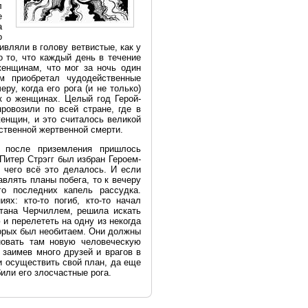
л
е
а
о
вляли в голову ветвистые, как у
о то, что каждый день в течение
женщинам, что мог за ночь один
м приобретал чудодейственные
ру, когда его рога (и не только)
к о женщинах. Целый год Герой-
ровозили по всей стране, где в
енщин, и это считалось великой
ественной жертвенной смерти.
 после приземления пришлось
 Питер Стрэгг был избран Героем-
 чего всё это делалось. И если
авлять планы побега, то к вечеру
о последних капель рассудка.
х: кто-то погиб, кто-то начал
итана Черчиллем, решила искать
и перелететь на одну из некогда
оторых был необитаем. Они должны
новать там новую человеческую
 заимев много друзей и врагов в
 осуществить свой план, да еще
били его злосчастные рога.