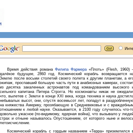
Время действия романа
Филипа Фармера
«Плоть» (Flesh, 1960) 
далёкое будущее, 2860 год. Космический корабль возвращается н
Землю после восьми столетий своего полета к другим планетам, а ег
экипаж, проспавший большую часть пути в анабиозных камерах, состои
из десятка закаленных астронавтов под командованием высокого 
сильного капитана Питера Стрэгга. Но космонавты никак не ожидали
что, вылетев с Земли в конце XXI века, когда техника и наука достигл
небывалых высот, они, спустя восемьсот лет, попадут в раздробленну
на княжества Америку, прозябающую в Средневековье и с враждебны
отношением к любой науке. Оказывается, в 2100 году случилось что-т
довольно ужасное (по-видимому, ядерная война), что вызывало у люде
страх и отныне называлось Опустошением, от которого ныне и велос
летоисчисление.
Космический корабль с гордым названием «Терра» приземлился 