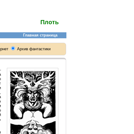
Плоть
–
а
о
т
и
,
а
ю
м
о
й
ь
в