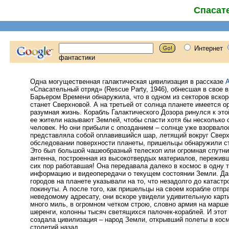
Спасат
Одна могущественная галактическая цивилизация в рассказе
А
«Спасательный отряд» (Rescue Party, 1946), обнесшая в свое 
Барьером Времени обнаружила, что в одном из секторов вскор
станет Сверхновой. А на третьей от солнца планете имеется о
разумная жизнь. Корабль Галактического Дозора ринулся к это
ее жители называют Землей, чтобы спасти хотя бы несколько 
человек. Но они прибыли с опозданием – солнце уже взорвало
представляла собой оплавившийся шар, летящий вокруг Сверх
обследовании поверхности планеты, пришельцы обнаружили с
Это был большой чашеобразный телескоп или огромная спутн
антенна, построенная из высокотвердых материалов, пережив
сих пор работавшая! Она передавала далеко в космос в одну 
информацию и видеопередачи о текущем состоянии Земли. Да 
городов на планете указывали на то, что незадолго до катаст
покинуты. А после того, как пришельцы на своем корабле отпр
неведомому адресату, они вскоре увидели удивительную карти
много миль, в огромном четком строю, словно армия на марше
шеренги, колонны тысяч светящихся палочек-кораблей. И это
создала цивилизация – народ Земли, открывший полеты в кос
столетий назад.