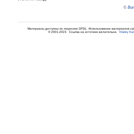
©
Вит