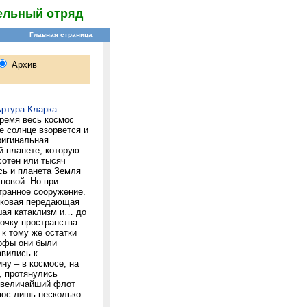
ельный отряд
ртура Кларка
время весь космос
е солнце взорвется и
ригинальная
й планете, которую
сотен или тысяч
сь и планета Земля
новой. Но при
транное сооружение.
иковая передающая
шая катаклизм и… до
точку пространства
к тому же остатки
рофы они были
авились к
ну – в космосе, на
, протянулись
т величайший флот
мос лишь несколько