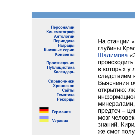
На станции 
глубины Кра
Шалимова
«Э
происходить
в которых у
следствием 
Выяснения об
открытию: л
информацион
минералами,
предтеч – ци
мозг человек
знаний. Кир
же смог полу