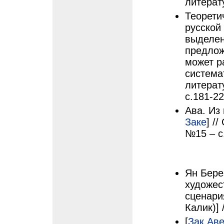
литерат
Теорети
русской
выделен
предлож
может р
система
литерат
с.181-2
Ава. Из
Заке
] /
№15 – с
Ян Бере
художес
сценар
Калик)] 
[
Зак Аве