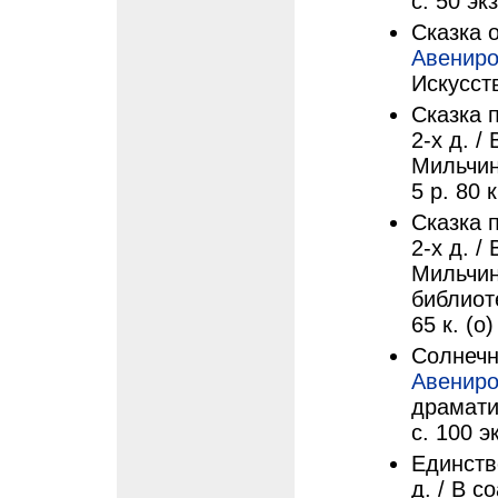
с. 50 экз
Сказка о
Авениро
Искусств
Сказка 
2-х д. /
Мильчина
5 р. 80 к
Сказка 
2-х д. /
Мильчина
библиоте
65 к. (о)
Солнечно
Авениро
драмати
с. 100 эк
Единств
д. / В с