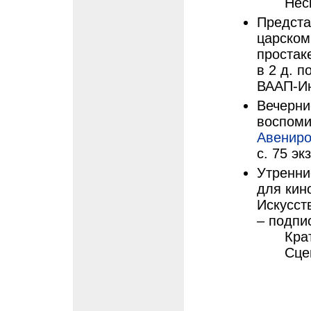
Нес
Предста
царском
простак
в 2 д. п
ВААП-Инф
Вечерние
воспоми
Авениро
с. 75 экз
Утренни
для кино
Искусств
– подпис
Кра
Сце