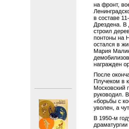
на фронт, во
Ленинградск
в составе 11
Дрездена. В
строил дере
понтоны на Н
остался в жи
Мария Малин
демобилизов
награжден о
После оконч
Плучеком в к
Московский г
руководил. В
«борьбы с к
уволен, а чу
В 1950-м год
драматургии 