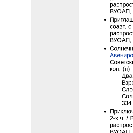
распрос
ВУОАП, 1
Приглаше
соавт. с
распрос
ВУОАП, 1
Солнечн
Авениро
Советски
коп. (п)
Два 
Взр
Сло
Сол
334
Приключ
2-х ч. /
распрос
ВУОАП, 1