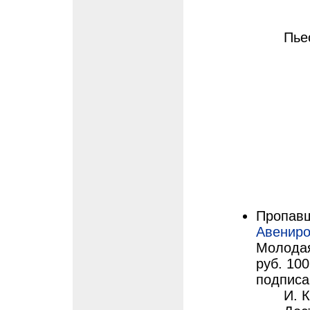
Пье
Пропавш
Авениро
Молодая 
руб. 100
подписан
И. 