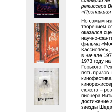
сценарий не
режиссера В
«Пропавшая 
Но самым из
творением с
оказался сце
научно-фант
фильма «Мос
Кассиопея»,
в начале 197
1973 году на
Горького. Ре
пять призов
кинофестивал
кинорежиссе
сюжета – реа
пионера Вит
достижение 
звезды Шеда