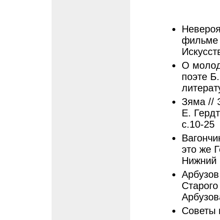
Невероя
фильме 
Искусст
О молод
поэте Б.
литерат
Зяма // 
Е. Герд
с.10-25
Вагончик
это же Г
Нижний 
Арбузов
Старого
Арбузова
Советы 