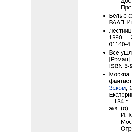
Дос
Про
Белые ф
ВААП-Ин
Лестниц
1990. – 
01140-4
Все ушл
[Роман].
ISBN 5-
Москва 
фантаст
Заком
; 
Екатери
– 134 с.
экз. (о)
И. 
Мос
Отр