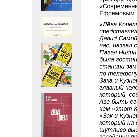
«Современни
Ефремовым и
«
Лёва Копеле
представлял
Давид Самой
нас, назвал
Павел Нилин
была гостини
станции зам
по телефону 
Зака и Кузн
главный чело
который, со
Аве быть ег
чем «этот К
«Зак и Кузне
который на 
шутливо выс
заседании п