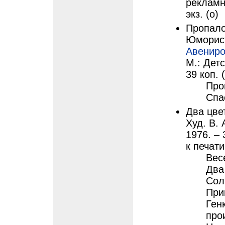
рекламн
экз. (о)
Пропало
Юморист
Авениро
М.: Детс
39 коп. 
Про
Спа
Два цвет
Худ. В. 
1976. – 
к печати
Вес
Два
Сол
При
Ген
про