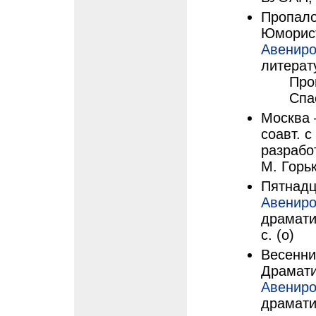
Пропало
Юморист
Авениро
литерату
Про
Спа
Москва 
соавт. с
разрабо
М. Горьк
Пятнадца
Авениро
драмати
с. (о)
Весенни
Драматич
Авениро
драмати