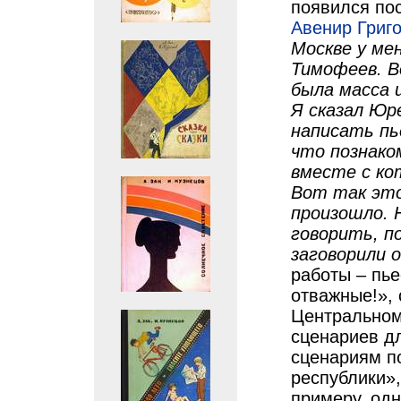
появился по
Авенир Григ
Москве у ме
Тимофеев. В
была масса 
Я сказал Юре
написать пь
что познако
вместе с к
Вот так эт
произошло. 
говорить, п
заговорили о
работы – пь
отважные!», 
Центральном
сценариев дл
сценариям п
республики»
примеру, одн