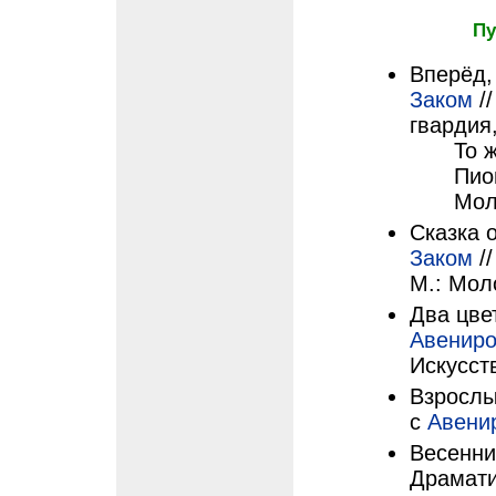
Пу
Вперёд,
Заком
//
гвардия,
То ж
Пио
Мол
Сказка о
Заком
//
М.: Мол
Два цвет
Авениро
Искусств
Взрослые
с
Авени
Весенни
Драматич