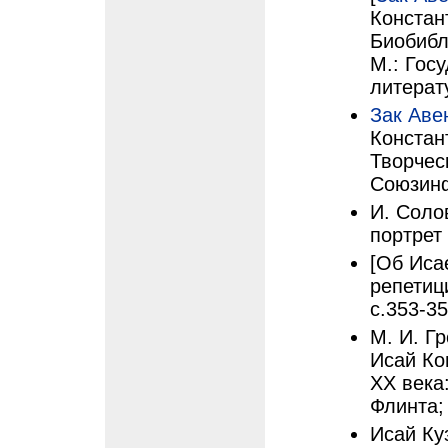
Констан
Биобибл
М.: Гос
литерату
Зак Аве
Констан
Творчес
Союзинф
И. Соло
портрет 
[Об Исае
репетици
с.353-3
М. И. Г
Исай Ко
ХХ века
Флинта;
Исай Ку