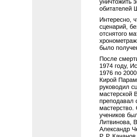
уничтожить э
обитателей 
Интересно, 
сценарий, бе
отснятого м
хронометраж
было получе
После смерт
1974 году, И
1976 по 2000
Кирой Парам
руководил с
мастерской В
преподавал 
мастерство. 
учеников был
Литвинова, В
Александр Ч
Р. Р. Качанов