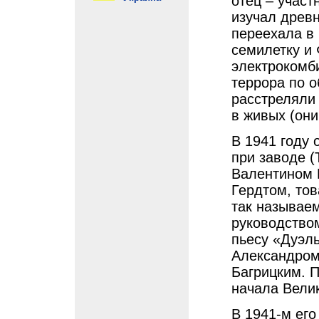
отец – участ
изучал древн
переехала в 
семилетку и
электрокомби
террора по 
расстреляли 
в живых (они
В 1941 году
при заводе (
Валентином 
Гердтом, то
так называе
руководство
пьесу «Дуэль
Александром
Багрицким. П
начала Вели
В 1941-м его