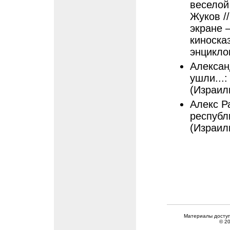
веселой
Жуков /
экране 
киноска
энциклоп
Алексан
ушли...:
(Израиль
Алекс Р
республ
(Израиль