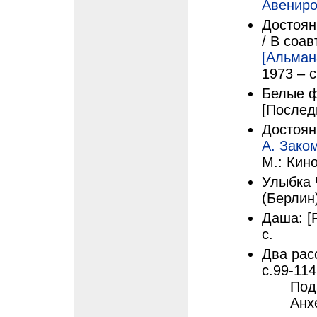
Авениро
Достоян
/ В соав
[Альман
1973 – с
Белые фл
[Послед
Достоян
А. Зако
М.: Кино
Улыбка 
(Берлин)
Даша: [Р
с.
Два рас
с.99-114
Под
Анх