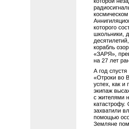
которой неза
радиосигнал
космическом
Аннигиляцио
которого сос
школьники, 
десятилетий,
корабль озо
«ЗАРЯ», прев
на 27 лет ра
А год спуст
«Отроки во В
успех, как и
экипаж высаж
с жителями 
катастрофу.
захватили в
помощью осо
Земляне пом