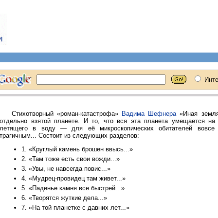
Стихотворный «роман-катастрофа»
Вадима Шефнера
«Иная земля»
отдельно взятой планете. И то, что вся эта планета умещается на
летящего в воду — для её микроскопических обитателей вовсе 
трагичным... Состоит из следующих разделов:
1. «Круглый камень брошен ввысь...»
2. «Там тоже есть свои вожди...»
3. «Увы, не навсегда повис...»
4. «Мудрец-провидец там живет...»
5. «Паденье камня все быстрей...»
6. «Творятся жуткие дела...»
7. «На той планетке с давних лет...»