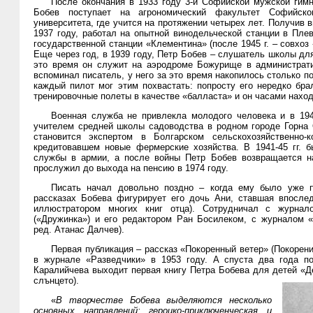
После окончания в 1933 году 3-й Софийской мужской гимн
Бобев поступает на агрономический факультет Софийског
университета, где учится на протяжении четырех лет. Получив 
1937 году, работал на опытной винодельческой станции в Плев
государственной станции «Клементина» (после 1945 г. – совхоз 
Еще через год, в 1939 году, Петр Бобев – слушатель школы дл
это время он служит на аэродроме Божурище в администрати
вспоминал писатель, у него за это время накопилось столько по
каждый пилот мог этим похвастать: попросту его нередко бра
тренировочные полеты в качестве «балласта» и он часами наход
Военная служба не привлекла молодого человека и в 194
учителем средней школы садоводства в родном городе Горна 
становится экспертом в Болгарском сельскохозяйственно-к
кредитовавшем новые фермерские хозяйства. В 1941-45 гг. 
службы в армии, а после войны Петр Бобев возвращается на
прослужил до выхода на пенсию в 1974 году.
Писать начал довольно поздно – когда ему было уже п
рассказах Бобева фигурирует его дочь Ани, ставшая впосле
иллюстратором многих книг отца). Сотрудничал с журнал
(«Дружинка») и его редактором Ран Босилеком, с журналом 
ред. Атанас Далчев).
Первая публикация – рассказ «Покоренный ветер» (Покорен
в журнале «Разведчики» в 1953 году. А спуста два года п
Каралийчева выходит первая книгу Петра Бобева для детей «Д
слънцето).
«
В творчестве Бобева выделяются несколько
основных направлений: героико-приключенческая и