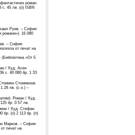
нофантастичен роман
 с. 45 лв. (о) ISBN
ихаил Руев. – София:
и романи»). 16 080
ев. – София:
 излязла от печат на
 – (Библиотека «От 5
ан / Худ. Асен
6 с. 40 080 бр. 1.33
 Стоимен Стоименов.
.28 лв. (с.о.) –
атим): Роман / Худ.
125 бр. 0.57 лв.
оман / Худ. Стефан
бр. (о) 2 113 бр. (п)
ан Марков. – София:
 от печат на