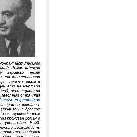
но-фантастического
аций. Роман «Дракон
ная вариация темы
скрыта таинственная
вры; приключениям в
щението на мъртвия
телей, охотящихся за
еизвестная страшная
Опалы Нефертити
»
антюрно-детективно-
ивилизации древних
е под руководством
ом пронизан роман о
ещата гибел, 1978):
олучили возможность
ставители западного
водной цивилизации.