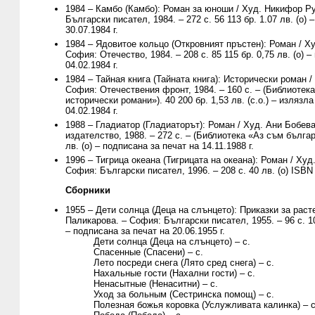
1984 – Камбо (Камбо): Роман за юноши / Худ. Никифор Р
Български писател, 1984. – 272 с. 56 113 бр. 1.07 лв. (о) 
30.07.1984 г.
1984 – Ядовитое кольцо (Откровният пръстен): Роман / Ху
София: Отечество, 1984. – 208 с. 85 115 бр. 0,75 лв. (о) –
04.02.1984 г.
1984 – Тайная книга (Тайната книга): Исторически роман /
София: Отечествения фронт, 1984. – 160 с. – (Библиотек
исторически романи»). 40 200 бр. 1,53 лв. (с.о.) – излязла
04.02.1984 г.
1988 – Гладиатор (Гладиаторът): Роман / Худ. Ани Бобев
издателство, 1988. – 272 с. – (Библиотека «Аз съм българч
лв. (о) – подписана за печат на 14.11.1988 г.
1996 – Тигрица океана (Тигрицата на океана): Роман / Худ
София: Български писател, 1996. – 208 с. 40 лв. (о) ISBN
Сборники
1955 – Дети солнца (Деца на слънцето): Приказки за раст
Паликарова. – София: Български писател, 1955. – 96 с. 10 
– подписана за печат на 20.06.1955 г.
Дети солнца (Деца на слънцето) – с.
Спасенные (Спасени) – с.
Лето посреди снега (Лято сред снега) – с.
Нахальные гости (Нахални гости) – с.
Ненасытные (Ненаситни) – с.
Уход за больным (Сестринска помощ) – с.
Полезная божья коровка (Услужливата калинка) – с