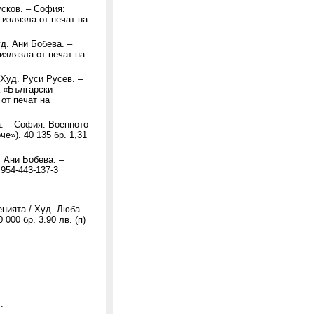
усков. – София:
– излязла от печат на
д. Ани Бобева. –
 излязла от печат на
 Худ. Руси Русев. –
а «Български
 от печат на
а. – София: Военното
е»). 40 135 бр. 1,31
. Ани Бобева. –
 954-443-137-3
енията / Худ. Люба
000 бр. 3.90 лв. (п)
.