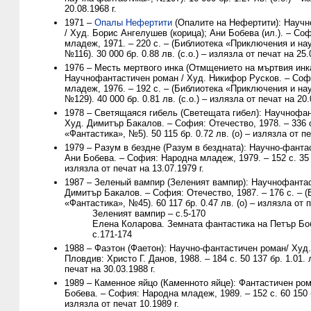
20.08.1968 г.
1971 –
Опалы Нефертити
(Опалите на Нефертити): Науч
/ Худ. Борис Ангелушев (корица); Ани Бобева (ил.). – Со
младеж, 1971. – 220 с. – (Библиотека «Приключения и на
№116). 30 000 бр. 0.88 лв. (с.о.) – излязла от печат на 25.
1976 – Месть мертвого инка (Отмщението на мъртвия инка
Научнофантастичен роман / Худ. Никифор Русков. – Соф
младеж, 1976. – 192 с. – (Библиотека «Приключения и на
№129). 40 000 бр. 0.81 лв. (с.о.) – излязла от печат на 20.
1978 – Светящаяся гибель (Светещата гибел): Научнофан
Худ. Димитър Бакалов. – София: Отечество, 1978. – 336 
«Фантастика», №5). 50 115 бр. 0.72 лв. (о) – излязла от пе
1979 – Разум в бездне (Разум в бездната): Научно-фанта
Ани Бобева. – София: Народна младеж, 1979. – 152 с. 35 1
излязла от печат на 13.07.1979 г.
1987 – Зеленый вампир (Зеленият вампир): Научнофантас
Димитър Бакалов. – София: Отечество, 1987. – 176 с. – 
«Фантастика», №45). 60 117 бр. 0.47 лв. (о) – излязла от п
Зеленият вампир – с.5-170
Елена Коларова. Земната фантастика на Петър Боб
с.171-174
1988 – Фаэтон (Фаетон): Научно-фантастичен роман/ Худ
Пловдив: Христо Г. Данов, 1988. – 184 с. 50 137 бр. 1.01. 
печат на 30.03.1988 г.
1989 – Каменное яйцо (Каменното яйце): Фантастичен ром
Бобева. – София: Народна младеж, 1989. – 152 с. 60 150 бр
излязла от печат 10.1989 г.