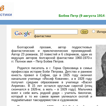
Бобев Петр (9 августа 1914 
Болгарский прозаик, автор подростковых
фантастических и приключенческих произведений.
Автор 23 романов, 10 повестей и 6 сборников, один из
ведущих авторов болгарской фантастики 1960-1970-х
гг. Полное имя – Петр Бобев Петров.
Родился писатель в г. Горна Оряховица в семье
профессора истории Боби Петрова. Детство и раннюю
юность провел в Софии, где в 1925 году окончил
начальное училище «Йосиф Ковачев», а в 1928 году
получил среднее образование в училище «Васил
Априпов». В 15 лет остался круглым сиротой (отец
скончался в 1926-м, а мать – в 1929 году). Мальчика
взял к себе жить родной дядя – учитель биологии,
который в то же самое время увлекался охотой и
подрабатывал таксидермистом и художником.