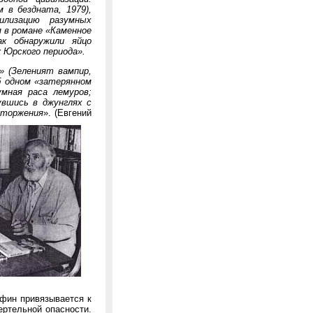
 в бездната, 1979),
илизацию разумных
 в романе «Каменное
ак обнаружили яйцо
к Юрского периода».
» (Зеленият вампир,
б одном «затерянном
умная раса лемуров;
увшись в джунглях с
вторжения
». (Евгений
ьфин привязывается к
ертельной опасности.