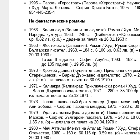
1995 – Пароль «Герострат» (Парола «Херострат»): Науч
/ Худ. Марта Левчева. – София: Христо Ботев, 1995. – 168
954-445-235-4
Не фантастические романы
1963 – Залив акул (Заливът на акулите): Роман / Худ. М
Народна култура, 1963. – 248 с. – (Библиотека «Юношеск
бр. 0.82 лв. (с.о.) – дадена за печат на 16.01.1963 г.
1963 – Жестокость (Свирепия): Роман / Худ. Румен Скорч
Български писател, 1963. – 184 с. 6 100 бр. 0.63 лв. (п) –
20.03.1963 г.
То же: II издание. – София: Анубис, 1993. – 192 с.
до 105 години»). 19,95 лв. (о)
1970 – Хромой дьявол (Куцият дявол): Приключенски ром
Старейшински. – Варна: Държавно издателство, 1970. – 23
лв. (с.о.) – излязла от печат на 30.06.1970 г.
1971 – Калиакра (Калиакра): Приключенски роман / Худ.
– Варна: Държавно издателство, 1971. – 280 с. 35 100 бр. 1
излязла от печат на 25.12.1971 г.
1973 – Горан – названный брат медведя (Горан, мечи побр
Ани Бобева. – София: Народна младеж, 1973. – 228 с. 30 
1979 – Удав и алмазы (Боа и диаманти): Приключенски р
Марков. – София: Български писател, 1979. – 248 с. 18 000 
1.35 лв. (о) – излязла от печат на 20.04.1979 г.
1980 – Меч Аттилы (Мечът на Атила): Роман / Худ. Стеф
Отечество, 1980. – 160 с. 60 115 бр. 0.59 лв. (о) – излязла
20.03.1980 г.