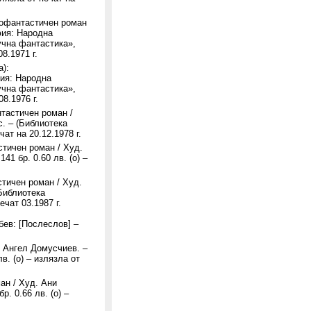
нофантастичен роман
фия: Народна
учна фантастика»,
08.1971 г.
):
ия: Народна
учна фантастика»,
08.1976 г.
тастичен роман /
с. – (Библиотека
чат на 20.12.1978 г.
стичен роман / Худ.
41 бр. 0.60 лв. (о) –
тичен роман / Худ.
(Библиотека
ечат 03.1987 г.
ев: [Послеслов] –
. Ангел Домусчиев. –
лв. (о) – излязла от
ан / Худ. Ани
. 0.66 лв. (о) –