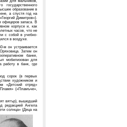
азии для мальчиков,
о государственного
высшее образование в
ене, а спустя год на
«Георгий Димитров»).
я офицеров запаса. В
вном корпусе и, как
летных часов, что не
ли с собой в учебно-
ился в воздухе.
0-м он устраивается
Оряховица. Затем он
ооперативном банке,
был мобилизован для
 работу в банк, где
од сорок (в первых
дствии художником и
ом «Детский отряд»
«Пламя» («Пламъче»,
ият вятър), вышедший
од редакцией Ангела
ети солнца» (Деца на