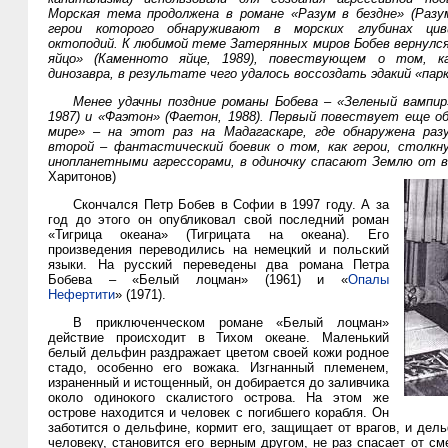
Морская тема продолжена в романе «Разум в бездне» (Разум
герои которого обнаруживают в морских глубинах цив
октоподий. К любимой теме Затерянных миров Бобев вернулся
яйцо» (Каменното яйце, 1989), повествующем о том, к
динозавра, в результате чего удалось воссоздать эдакий «пар
Менее удачны поздние романы Бобева – «Зеленый вампир
1987) и «Фаэтон» (Фаетон, 1988). Первый повествует еще о
мире» – на этот раз на Мадагаскаре, где обнаружена раз
второй – фантастический боевик о том, как герои, столкн
инопланетными агрессорами, в одиночку спасают Землю от 
Харитонов)
Скончался Петр Бобев в Софии в 1997 году. А за
год до этого он опубликовал свой последний роман
«Тигрица океана» (Тигрицата на океана). Его
произведения переводились на немецкий и польский
языки. На русский переведены два романа Петра
Бобева – «Белый лоцман» (1961) и «
Опалы
Нефертити
» (1971).
В приключенческом романе «Белый лоцман»
действие происходит в Тихом океане. Маленький
белый дельфин раздражает цветом своей кожи родное
стадо, особенно его вожака. Изгнанный племенем,
израненный и истощенный, он добирается до заливчика
около одинокого скалистого острова. На этом же
острове находится и человек с погибшего корабля. Он
заботится о дельфине, кормит его, защищает от врагов, и дел
человеку, становится его верным другом, не раз спасает от см