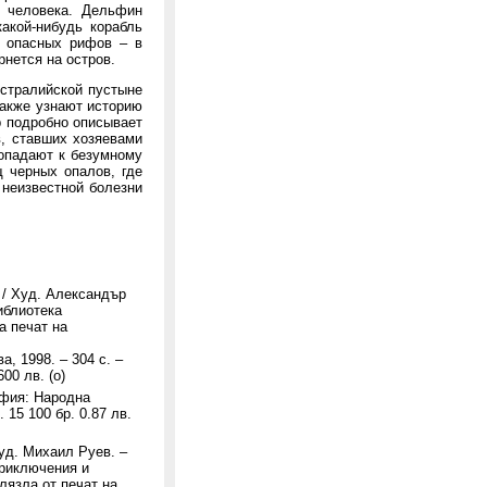
й человека. Дельфин
какой-нибудь корабль
и опасных рифов – в
рнется на остров.
встралийской пустыне
также узнают историю
р подробно описывает
в, ставших хозяевами
попадают к безумному
 черных опалов, где
 неизвестной болезни
 / Худ. Александър
иблиотека
а печат на
, 1998. – 304 с. –
00 лв. (о)
офия: Народна
 15 100 бр. 0.87 лв.
уд. Михаил Руев. –
Приключения и
злязла от печат на