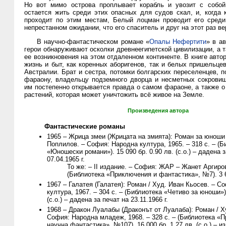
Но вот мимо острова проплывает корабль и увозит с собо
остается жить среди этих опасных для судов скал, и, когда 
проходит по этим местам, Белый лоцман проводит его сред
непрестанном ожидании, что его спаситель и друг на этот раз ве
В научно-фантастическом романе «
Опалы Нефертити
» в а
герои обнаруживают осколки древнеегипетской цивилизации, а 
ее возникновения на этом отдаленном континенте. В книге авто
жизнь и быт, как коренных аборигенов, так и белых пришельце
Австралии. Брат и сестра, потомки болгарских переселенцев, 
фараону, владельцу подземного дворца и несметных сокровищ
им постепенно открывается правда о самом фараоне, а также о
растений, которая может уничтожить всё живое на Земле.
Произведения автора
Фантастические романы
1965 – Жрица змеи (Жрицата на змията): Роман за юноши
Поплилов. – София: Народна култура, 1965. – 318 с. – (Б
«Юношески романи»). 15 090 бр. 0.90 лв. (с.о.) – дадена з
07.04.1965 г.
То же: – II издание. – София: ЖАР – Жанет Аргирова
(Библиотека «Приключения и фантастика», №7). 3 6
1967 – Галатея (Галатея): Роман / Худ. Иван Кьосев. – С
култура, 1967. – 304 с. – (Библиотека «Четиво за юноши»).
(с.о.) – дадена за печат на 23.11.1966 г.
1968 – Дракон Луалабы (Драконът от Луалаба): Роман / Х
София: Народна младеж, 1968. – 328 с. – (Библиотека «
научна фантастика», №107). 16 000 бр. 1.27 лв. (с.о.) – и