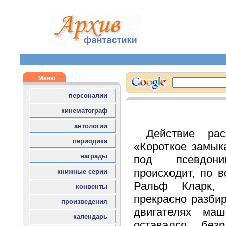
Действие ра
«Короткое замыка
под псевдон
происходит, по в
Ральф Кларк,
прекрасно разбир
двигателях ма
оставался бе