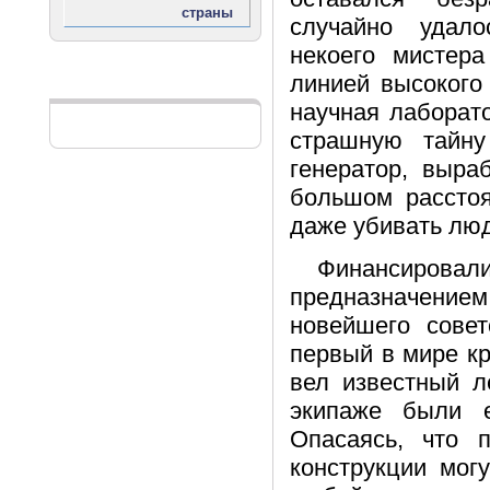
случайно удал
некоего мистер
линией высокого
Реклама
научная лаборат
страшную тайну
генератор, выра
большом рассто
даже убивать люд
Финансирова
предназначени
новейшего совет
первый в мире к
вел известный л
экипаже были 
Опасаясь, что 
конструкции мог