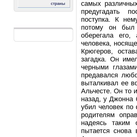
самых различны
предугадать по
поступка. К не
Реклама
потому он был 
оберегала его,
человека, носящ
Крюгеров, оста
загадка. Он име
черными глазам
предавался любо
выталкивал ее во
Альчесте. Он то и
назад, у Джонна
убил человек по
родителям опра
надеясь таким 
пытается снова 