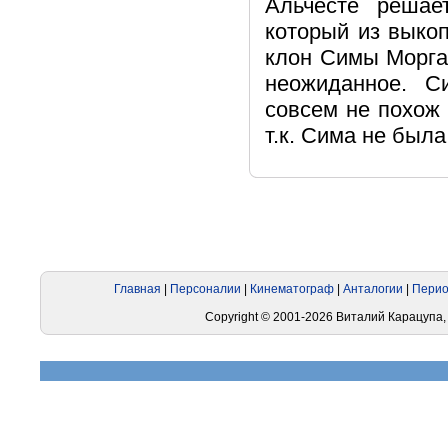
Альчесте решае
который из выко
клон Симы Морган
неожиданное. Си
совсем не похож 
т.к. Сима не была