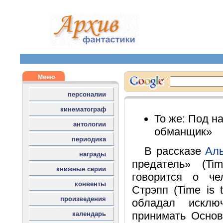
То же: Под н
обманщик»
В рассказе
Ал
предатель» (Tim
говорится о ч
Стрэпп (Time is t
обладал исключ
принимать Осно