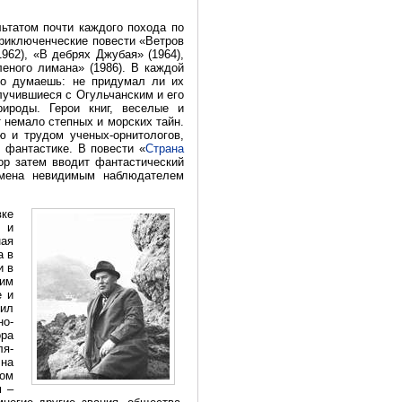
ьтатом почти каждого похода по
приключенческие повести «Ветров
1962), «В дебрях Джубая» (1964),
леного лимана» (1986). В каждой
но думаешь: не придумал ли их
лучившиеся с Огульчанским и его
ироды. Герои книг, веселые и
 немало степных и морских тайн.
ю и трудом ученых-орнитологов,
 фантастике. В повести «
Страна
тор затем вводит фантастический
ремена невидимым наблюдателем
ке
ю и
ая
а в
и в
ким
е и
ил
о-
ора
ля-
 на
ном
м –