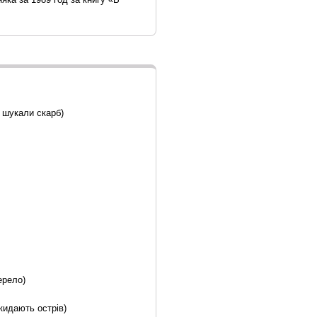
и шукали скарб)
ерело)
кидають острів)