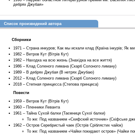
дебрях Джубая»
Список произведений автора
Сборники
1971 – Страна инкуров; Как мы искали клад (Країна інкурів; Як м
1982 – Ветров Кут (Вітрів Кут)
1982 – Находка на всю жизнь (Знахідка на все життя)
1986 – Клад Соленого лимана (Скарб Солоного лиману)
1989 – В дебрях Джубая (В нетрях Джубаю)
2012 – Клад Соленого лимана (Скарб Солоного лиману)
2018 – Степная принцесса (Степова принцеса)
Повести
1959 – Ветров Кут (Вітрів Кут)
1960 – Пленники Леванта
1961 – Тайна Сухой балки (Таємниця Сухої балки)
То же: Под названием «Скифский источник» (Скіфське дж
1962 – Остров Серебристый чаек (Острів Сріблястих чайок)
То же: Под названием «Чайки покидают остров» (Чайки по