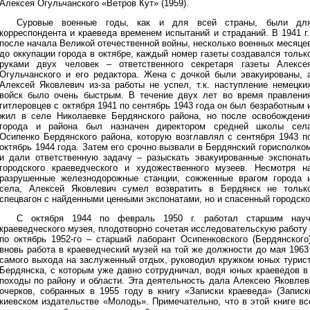
Алексея Огульчанского «Ветров Кут» (1959).
Суровые военные годы, как и для всей страны, были дл
корреспондента и краеведа временем испытаний и страданий. В 1941 г.
после начала Великой отечественной войны, несколько военных месяце
до оккупации города в октябре, каждый номер газеты создавался тольк
руками двух человек – ответственного секретаря газеты Алексе
Огульчанского и его редактора. Жена с дочкой были эвакуированы, 
Алексей Яковлевич из-за работы не успел, т.к. наступление немецки
войск было очень быстрым. В течение двух лет во время правлени
гитлеровцев с октября 1941 по сентябрь 1943 года он был безработным 
жил в селе Николаевке Бердянского района, но после освобождени
города и района был назначен директором средней школы сел
Осипенко Бердянского района, которую возглавлял с сентября 1943 п
октябрь 1944 года. Затем его срочно вызвали в Бердянский горисполко
и дали ответственную задачу – разыскать эвакуированные экспонат
городского краеведческого и художественного музеев. Несмотря н
разрушенные железнодорожные станции, сожженные врагом города 
села, Алексей Яковлевич сумел возвратить в Бердянск не тольк
спецвагон с найденными ценными экспонатами, но и спасенный городско
С октября 1944 по февраль 1950 г. работал старшим науч
краеведческого музея, плодотворно сочетая исследовательскую работу 
по октябрь 1952-го – старший лаборант Осипенковского (Бердянского
вновь работа в краеведческий музей на той же должности до мая 1963 
самого выхода на заслуженный отдых, руководил кружком юных турист
Бердянска, с которым уже давно сотрудничал, водя юных краеведов в
походы по району и области. Эта деятельность дала Алексею Яковлев
очерков, собранных в 1955 году в книгу «Записки краеведа» (Записк
киевском издательстве «Молодь». Примечательно, что в этой книге в