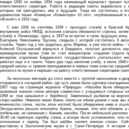
января 1930 по ноябрь 1934 года начинающий журналист прошел пут
ответственного секретаря. Работа в редакции газеты выработала у
которые так пригодились ему в будущем. Тогда же состоялась и ег
украинском языке «Коммуне «Коминтерн» 10 лет», опубликованный в 
«Всесвіт» в 1932 году.
С мая 1935 по сентябрь 1938 г. проходил службу в Красной А
внутренних войск НКВД, исполняя сначала обязанности стрелка, затем
службу в Ленинграде, здесь в 1937-м встретил и свою будущую жену,
Екатерину Николаевну Трухину, свадьба с которой состоялась 6 авгу
службы. Через год у них родилась дочь Марина, а уже после войны –
Алексей Огульчанский вернулся в Бердянск, получил должность нау
краеведческом музее (там он стал инициатором создания отдела 
вечернем отделении Бердянского государственного учительского ин
работал еще и в газете. Через два года закончив учебу, в июле 1940-
средней школы «с правом преподавания в первых семи классах средней 
уволился из музея и перешел на работу ответственным секретарем газет
За несколько месяцев до этого вместе с группой школьников и дв
отправился в соседний район, где чуть ранее была сделана сенсационн
1957 году на страницах журнала «Природа»: «
Находка была обнаруж
залегания южного слона автора совместно с учащимися старших кла
1958 гг. так назывался г. Бердянск]. Замеченный рыбаком на морс
скоро найден. Немного левее бивня, почти на одном уровне с ним, мы
конечности слона, часть этих костей была обнаружена нами в осып
Экскурсанты решили откопать бивень, полагая, что это обломок, а
отдельная, не связанная с бивнем, находка. После небольшой раскопки
30-40 см черепную коробку слона, а вскоре было установлено, что
отношение к черепу. Так был найден скелет южного слона
». Сей
выставлен в Зоологическом музее в г. Санкт-Петербург. А история