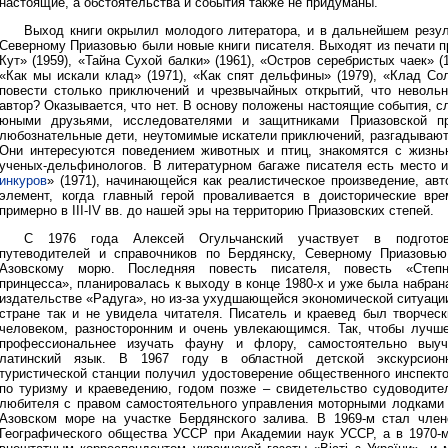
настоящие, а обстоятельства и события также не придуманы.
Выход книги окрылил молодого литератора, и в дальнейшем резул
Северному Приазовью были новые книги писателя. Выходят из печати 
Кут» (1959), «Тайна Сухой балки» (1961), «Остров серебристых чаек» (
«Как мы искали клад» (1971), «Как спят дельфины» (1979), «Клад Со
повести столько приключений и чрезвычайных открытий, что неволь
автор? Оказывается, что нет. В основу положены настоящие события, с
юными друзьями, исследователями и защитниками Приазовской пр
любознательные дети, неутомимые искатели приключений, разгадывают
Они интересуются поведением животных и птиц, знакомятся с жизнь
ученых-дельфинологов. В литературном багаже писателя есть место и
инкуров
» (1971), начинающейся как реалистическое произведение, ав
элемент, когда главный герой проваливается в доисторические в
примерно в III-IV вв. до нашей эры на территорию Приазовских степей.
С 1976 года Алексей Огульчанский участвует в подготов
путеводителей и справочников по Бердянску, Северному Приазовь
Азовскому морю. Последняя повесть писателя, повесть «Степн
принцесса», планировалась к выходу в конце 1980-х и уже была набран
издательстве «Радуга», но из-за ухудшающейся экономической ситуаци
стране так и не увидела читателя. Писатель и краевед был творчес
человеком, разносторонним и очень увлекающимся. Так, чтобы лучш
профессиональнее изучать фауну и флору, самостоятельно выуч
латинский язык. В 1967 году в областной детской экскурсионн
туристической станции получил удостоверение общественного инспект
по туризму и краеведению, годом позже – свидетельство судоводите
любителя с правом самостоятельного управления моторными лодками
Азовском море на участке Бердянского залива. В 1969-м стал чле
Географического общества УССР при Академии наук УССР, а в 1970-