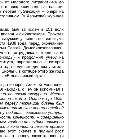
ь от молодого литработника до
 него профессиональные навыки,
о первая публикация – очерк на
столичном (в Харькове) журнале
рмии, был зачислен в 151 полк
 писаря и библиотекаря. Проходя
 выпускницу пищевого техникума
ста 1938 года перед окончанием
 сын Сергей. Демобилизовавшись,
чного сотрудника в Бердянском
природы) и продолжил учебу на
ститута, параллельно с которой
го года получает диплом учителя
школы», в октябре этого же года
ы «Більшовицька зірка».
орца пионеров Алексей Яковлевич
ая находка, о чем он вспоминал в
ена во время экскурсии. Место
ссов школ г. Осипенко [в 1939-
ком берегу торчащий бивень был
 заметили мелкие кости передней
и у подошвы берегового уступа.
 кости конечности – совершенно
 мы увидели на глубине примерно
 кости конечности имеют прямое
час этот скелет в полный рост
 легла в основу сюжета повести