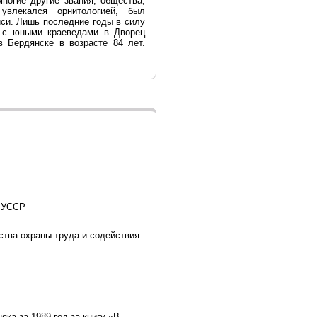
многие другие звания, общества,
увлекался орнитологией, был
иси. Лишь последние годы в силу
и с юными краеведами в Дворец
в Бердянске в возрасте 84 лет.
к УССР
ства охраны труда и содействия
ка за 1989 год за книгу «В