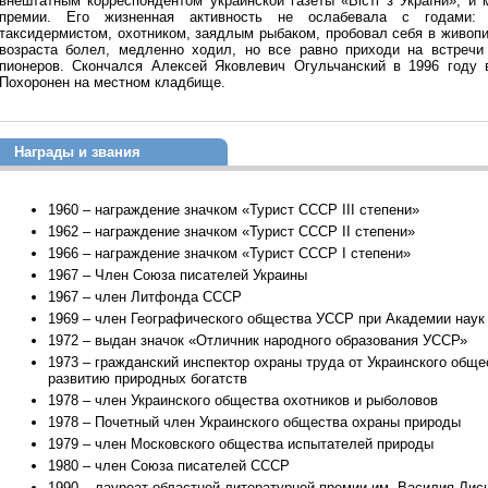
внештатным корреспондентом украинской газеты «Вісті з України», и 
премии. Его жизненная активность не ослабевала с годами: 
таксидермистом, охотником, заядлым рыбаком, пробовал себя в живоп
возраста болел, медленно ходил, но все равно приходи на встреч
пионеров. Скончался Алексей Яковлевич Огульчанский в 1996 году 
Похоронен на местном кладбище.
Награды и звания
1960 – награждение значком «Турист СССР III степени»
1962 – награждение значком «Турист СССР II степени»
1966 – награждение значком «Турист СССР I степени»
1967 – Член Союза писателей Украины
1967 – член Литфонда СССР
1969 – член Географического общества УССР при Академии нау
1972 – выдан значок «Отличник народного образования УССР»
1973 – гражданский инспектор охраны труда от Украинского обще
развитию природных богатств
1978 – член Украинского общества охотников и рыболовов
1978 – Почетный член Украинского общества охраны природы
1979 – член Московского общества испытателей природы
1980 – член Союза писателей СССР
1990 – лауреат областной литературной премии им. Василия Лисня