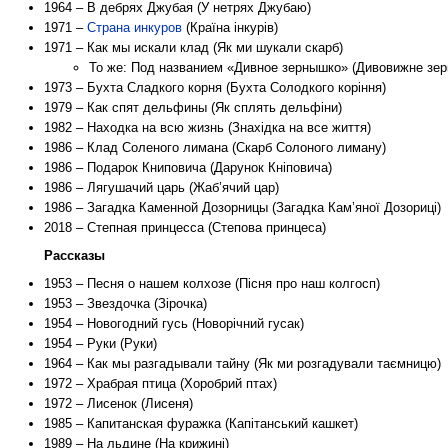
1964 – В дебрях Джубая (У нетрях Джубаю)
1971 –
Страна инкуров
(Країна інкурів)
1971 – Как мы искали клад (Як ми шукали скарб)
То же: Под названием «Дивное зернышко» (Дивовижне зер
1973 – Бухта Сладкого корня (Бухта Солодкого коріння)
1979 – Как спят дельфины (Як сплять дельфіни)
1982 – Находка на всю жизнь (Знахідка на все життя)
1986 – Клад Соленого лимана (Скарб Солоного лиману)
1986 – Подарок Книповича (Дарунок Кніповича)
1986 – Лягушачий царь (Жаб’ячий цар)
1986 – Загадка Каменной Дозорницы (Загадка Кам’яної Дозориці)
2018 – Степная принцесса (Степова принцеса)
Рассказы
1953 – Песня о нашем колхозе (Пісня про наш колгосп)
1953 – Звездочка (Зірочка)
1954 – Новогодний гусь (Новорічний гусак)
1954 – Руки (Руки)
1964 – Как мы разгадывали тайну (Як ми розгадували таємницю)
1972 – Храбрая птица (Хоробрий птах)
1972 – Лисенок (Лисеня)
1985 – Капитанская фуражка (Капітанський кашкет)
1989 – На льдине (На крижині)