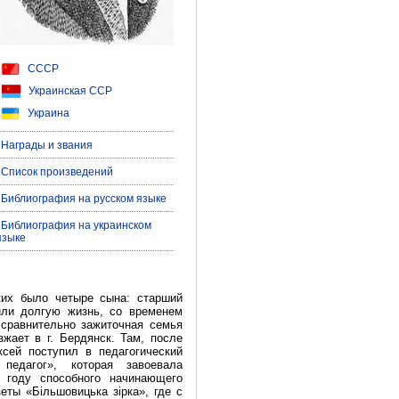
СССР
Украинская ССР
Украина
| Награды и звания
| Список произведений
| Библиография на русском языке
| Библиография на украинском
языке
их было четыре сына: старший
ли долгую жизнь, со временем
 сравнительно зажиточная семья
жает в г. Бердянск. Там, после
сей поступил в педагогический
педагог», которая завоевала
1 году способного начинающего
еты «Більшовицька зірка», где с