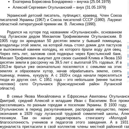
Екатерина Борисовна Бондаренко – внучка (25.04.1979)
Алексей Сергеевич Огульчанский – внук (31.05.1979)
Украинский детский писатель, публицист, краевед. Член Союза
писателей Украины (1967) и Союза писателей СССР (1980). Лауреат
областной литературной премии им. В. Лисняка (1990).
Родился на хуторе под названием «Огульчанский», основанном
под Луганском дедом Михаилом Трофимовичем Огульчанским. В
1905 году он арендовал 50 десятин земли у бывшей помещицы,
владелицы этой земли, на которой лишь стоял домик для пастухов
и выложенный камнем колодец, из которого брали воду для овец.
Через пять лет, заложив своё подворье через Крестьянский банк,
Михаил Трофимович выкупил для своих сыновей Клима и Якова 150
десятин земли в рассрочку на 39,5 лет с выплатой 5% годовых. И в
1913-м братья уже окончательно поселяются с семьями на этих
землях и образовали хутор, начав обрабатывать землю, сеять
пшеницу, ячмень, кукурузу. А с 1920-х сюда начали переселяться
люди из других сел. С 1951 года – это небольшое (менее тысячи
человек) село Огульчанск (Краснодонский район Луганской
области).
В семье Якова Михайловича и Ефросиньи Авиловны Огульчанск
Дмитрий, средний Алексей и младшие Иван с Василием. Все прожи
расселившись по разным городам и поселкам Украины. В 1930 году,
Огульчанских в период раскулачивания, распродав имущество, переез
окончания в 1929 году луганской трудовой семилетней школы, Алек
техникум. Там он начал редактировать стенгазету «Молодой 
благосклонность учеников и педагогов этого заведения. А в 193
журналиста пригласили в свой коллектив члены местной районной газ