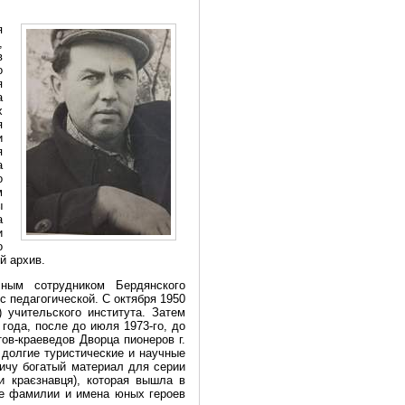
я
,
в
о
я
а
х
я
и
я
а
о
м
ы
а
и
о
й архив.
ным сотрудником Бердянского
с педагогической. С октября 1950
) учительского института. Затем
года, после до июля 1973-го, до
ов-краеведов Дворца пионеров г.
 долгие туристические и научные
ичу богатый материал для серии
и краєзнавця), которая вышла в
се фамилии и имена юных героев