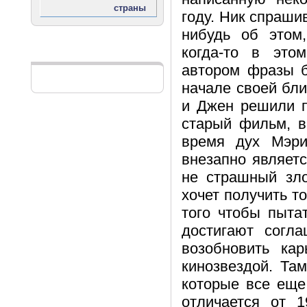
году. Ник спрашив
нибудь об этом
когда-то в это
Реклама
автором фразы б
начале своей бл
и Джен решили п
старый фильм, в
время дух Мэри
внезапно являетс
не страшный зло
хочет получить то
того чтобы пыта
достигают согл
возобновить кар
кинозвездой. Та
которые все еще
отличается от 1