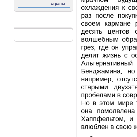
охлаждения к св
раз после покуп
своем кармане 
Реклама
десять центов 
волшебным образ
грез, где он уп
делит жизнь с о
Альтернативны
Бенджамина, но
например, отсут
старыми двухэт
пробелами в совр
Но в этом мире 
она помолвлен
Хаппфельтом, и 
влюблен в свою ж