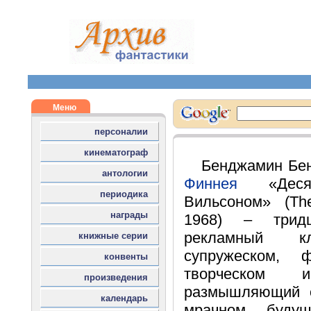
Бенджамин Бен
Финнея
«Десят
Вильсоном» (Th
1968) – тридц
рекламный к
супружеском, ф
творческом 
размышляющий о
мрачном буду