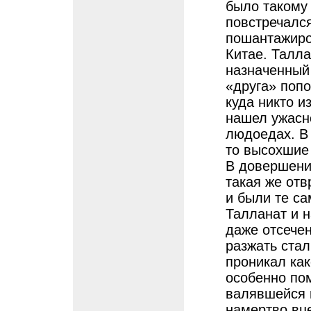
было такому 
повстречалс
пошантажиров
Китае. Талла
назначенный
«друга» попо
куда никто и
нашел ужасн
людоедах. В 
то высохшие 
В довершени
такая же отв
и были те с
Талланат и н
даже отсече
разжать стал
проникал как
особенно пом
валявшейся 
намертво вц