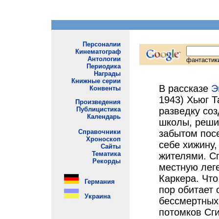
В рассказе
Э
1943) Хьюг 
разведку соз
школы, решил
забытом посе
себе хижину,
жителями. С
местную леге
Каркера. Что
пор обитает 
бессмертных
потомков Сг