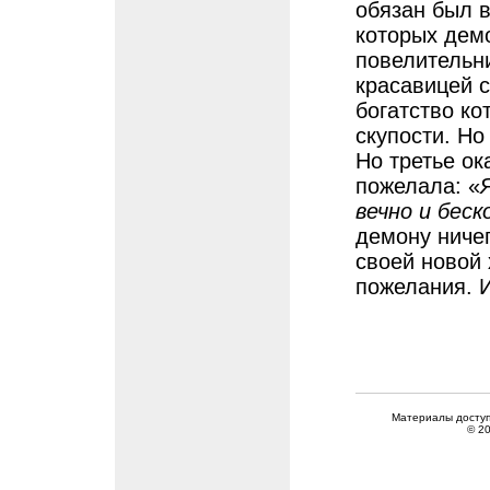
обязан был в
которых демо
повелительни
красавицей с
богатство к
скупости. Но
Но третье о
пожелала: «
вечно и бес
демону ничег
своей новой
пожелания. И