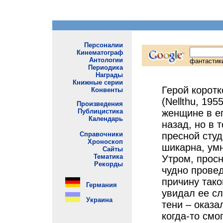
Герой коротк
(Nellthu, 19
женщине в ег
назад, но в 
пресной студ
шикарна, умн
Утром, просн
чудно прове
причину тако
увидал ее сл
тени – оказ
когда-то смо