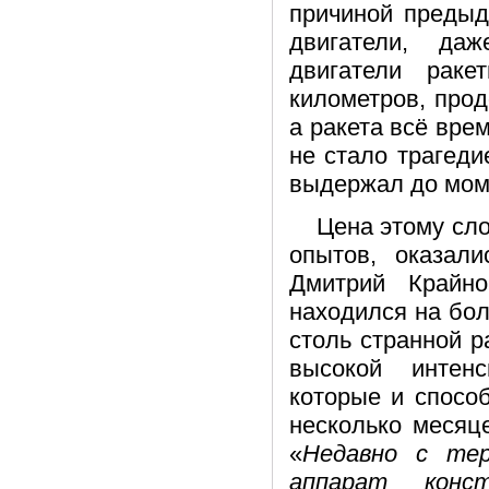
причиной предыд
двигатели, да
двигатели рак
километров, прод
а ракета всё врем
не стало трагеди
выдержал до моме
Цена этому сл
опытов, оказал
Дмитрий Крайн
находился на бол
столь странной р
высокой интенс
которые и спосо
несколько месяц
«
Недавно с те
аппарат конст