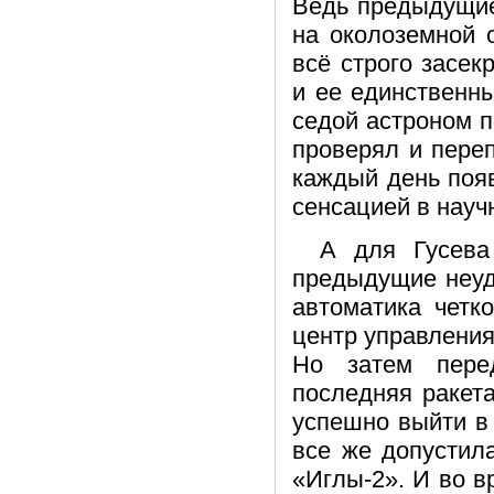
Ведь предыдущие
на околоземной 
всё строго засек
и ее единственн
седой астроном п
проверял и пере
каждый день поя
сенсацией в науч
А для Гусева
предыдущие неуд
автоматика четк
центр управления
Но затем пере
последняя ракета
успешно выйти в
все же допустил
«Иглы-2». И во в