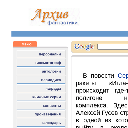
В повести
Се
ракеты «Игла
происходит где
полигоне науч
комплекса. Зде
Алексей Гусев ст
в одной из кот
выйти в около