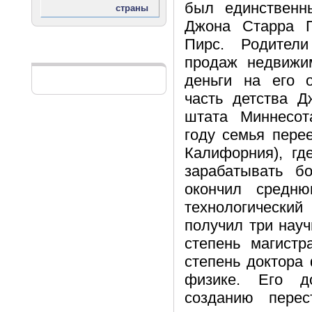
был единственн
Джона Старра 
Пирс. Родител
Реклама
продаж недвижи
деньги на его 
часть детства Д
штата Миннесот
году семья пере
Калифорния), гд
зарабатывать б
окончил средн
технологический
получил три науч
степень магистр
степень доктора
физике. Его д
созданию перес