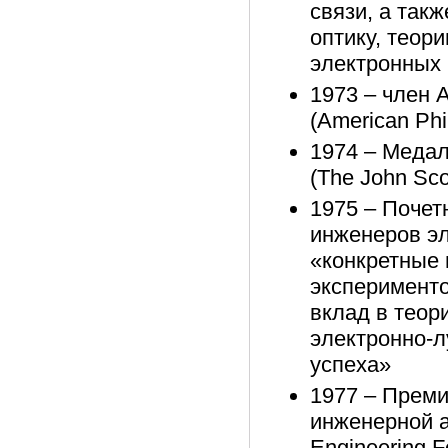
связи, а так
оптику, теор
электронных 
1973 – член 
(American Phi
1974 – Медал
(The John Sco
1975 – Почет
инженеров эл
«конкретные
эксперименто
вклад в теор
электронно-л
успеха»
1977 – Прем
инженерной а
Engineering 