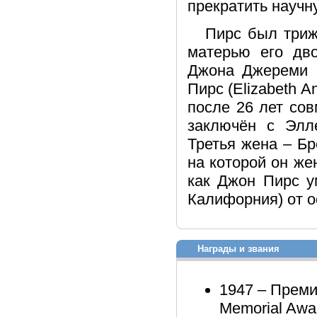
прекратить научн
Пирс был триж
матерью его дво
Джона Джереми П
Пирс (Elizabeth A
после 26 лет сов
заключён с Элл
Третья жена – Бр
на которой он же
как Джон Пирс у
Калифорния) от 
Награды и звания
1947 – Преми
Memorial Awa