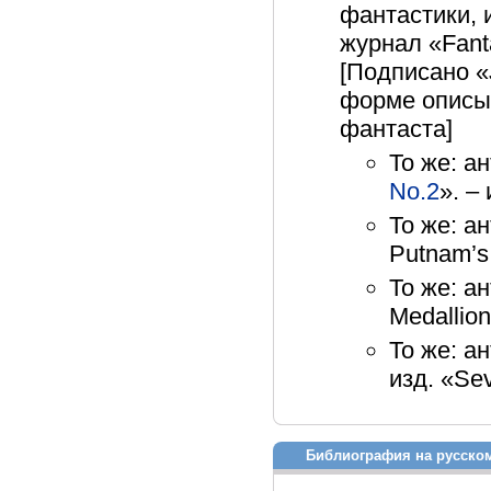
фантастики, 
журнал «Fanta
[Подписано «
форме описыв
фантаста]
То же: а
No.2
». –
То же: а
Putnam’s
То же: а
Medallion
То же: а
изд. «Se
Библиография на русско