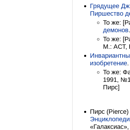
Грядущее Дж
Пиршество д
То же: [Р
демонов
То же: [Р
М.: АСТ, 
Инвариантны
изобретение
.
То же: Фа
1991, №1
Пирс]
Пирс (Pierce)
Энциклопедия
«Галаксиас»,