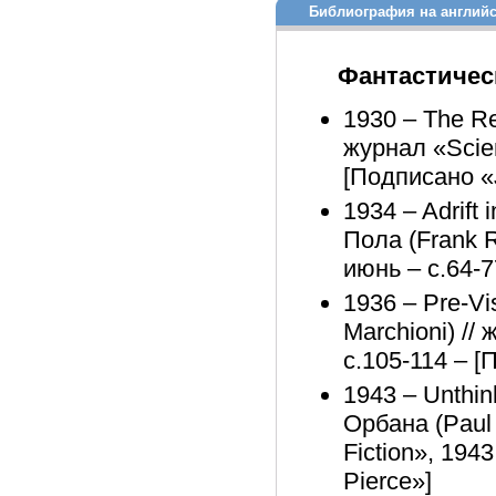
Библиография на англий
Фантастичес
1930 – The Re
журнал «Scien
[Подписано «
1934 – Adrift 
Пола (Frank R
июнь – с.64-7
1936 – Pre-Vi
Marchioni) //
с.105-114 – [
1943 – Unthin
Орбана (Paul 
Fiction», 194
Pierce»]