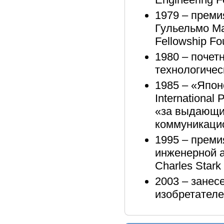
1979 – прем
Гульельмо Мар
Fellowship Fo
1980 – поче
технологичес
1985 – «Япон
International
«за выдающие
коммуникаци
1995 – преми
инженерной а
Charles Stark
2003 – занес
изобретателей