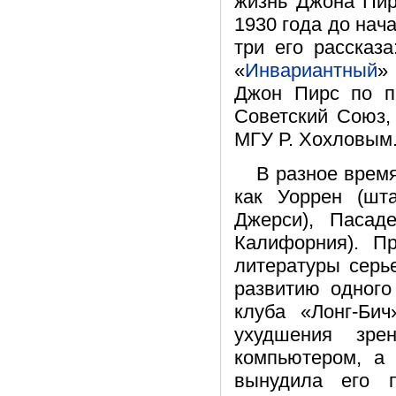
жизнь Джона Пир
1930 года до нач
три его рассказа
«
Инвариантный
»
Джон Пирс по п
Советский Союз,
МГУ Р. Хохловым
В разное время
как Уоррен (шт
Джерси), Пасад
Калифорния). П
литературы серь
развитию одног
клуба «Лонг-Бич
ухудшения зре
компьютером, а 
вынудила его 