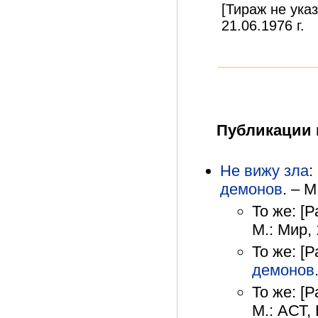
[Тираж не указ
21.06.1976 г.
Публикации 
Не вижу зла
:
демонов
. – М
То же: [Р
М.: Мир, 
То же: [Р
демонов
То же: [Р
М.: АСТ, 