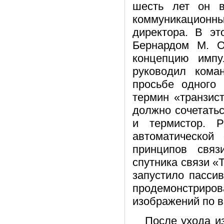
шесть лет он в
коммуникацион
директора. В эт
Бернардом М. 
концепцию импу
руководил кома
просьбе одного 
термин «транзист
должно сочетатьс
и термистор. Р
автоматической
принципов связ
спутника связи «T
запустило пассив
продемонстрир
изображений по 
После ухода из