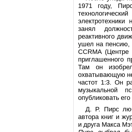
1971 году, Пир
технологичес
электротехники 
занял должнос
реактивного движе
ушел на пенсию, 
CCRMA (Центре к
приглашенного п
Там он изобре
охватывающую не 
частот 1:3. Он 
музыкальной п
опубликовать его 
Д. Р. Пирс лю
автора книг и жу
и друга Макса Мэ