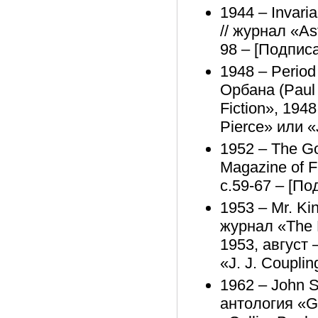
1944 – Invaria
// журнал «As
98 – [Подписа
1948 – Period
Орбана (Paul 
Fiction», 194
Pierce» или «J
1952 – The Go
Magazine of F
с.59-67 – [По
1953 – Mr. Ki
журнал «The M
1953, август 
«J. J. Couplin
1962 – John S
антология «Gre