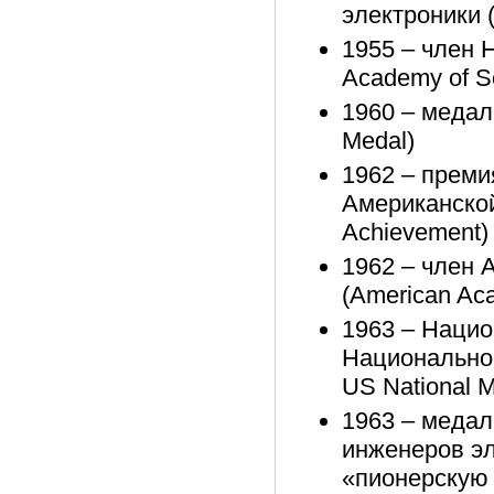
электроники 
1955 – член 
Academy of S
1960 – медал
Medal)
1962 – преми
Американской
Achievement)
1962 – член 
(American Aca
1963 – Наци
Национальног
US National M
1963 – медал
инженеров эл
«пионерскую 