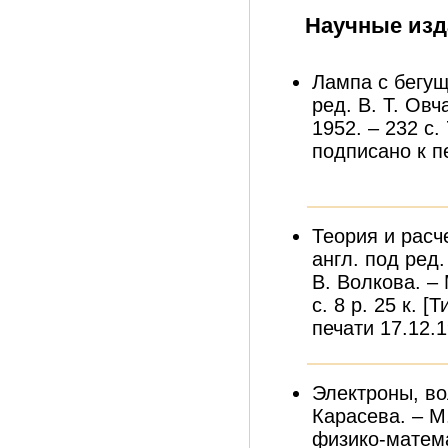
Научные изд
Лампа с бегущ
ред. В. Т. Овч
1952. – 232 с. 
подписано к пе
Теория и расч
англ. под ред
В. Волкова. – 
с. 8 р. 25 к. [
печати 17.12.1
Электроны, во
Карасева. – М
физико-матема