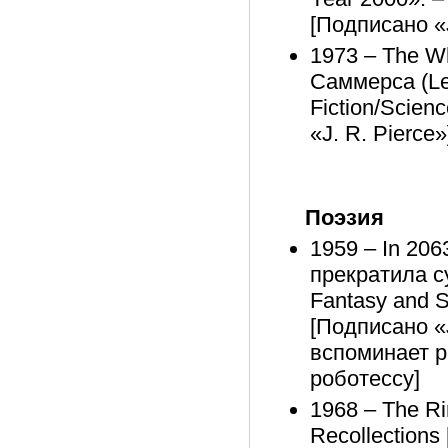
[Подписано «J
1973 – The W
Саммерса (Le
Fiction/Scien
«J. R. Pierce»
Поэзия
1959 – In 206
прекратила с
Fantasy and S
[Подписано «J
вспоминает р
роботессу]
1968 – The Ri
Recollection