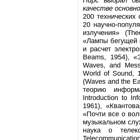
Пирс выбрал бы
качестве основн
200 технических 
20 научно-популя
излучения» (The
«Лампы бегущей в
и расчет электро
Beams, 1954), «
Waves, and Mess
World of Sound,
(Waves and the E
теорию информ
Introduction to I
1961), «Квантова
«Почти все о волн
музыкальном слух
наука о телеко
Telecommunication