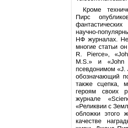
Кроме технич
Пирс опублико
фантастических
научно-популярн
НФ журналах. Не
многие статьи о
R. Pierce», «Joh
M.S.» и «John 
псевдонимом «J. J
обозначающий по
также сцепка, 
героям своих р
журнале «Scie
«Реликвии с Земл
обложки этого 
качестве награ