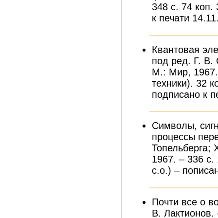
348 с. 74 коп. 
к печати 14.11.
Квантовая эле
под ред. Г. В.
М.: Мир, 1967.
техники). 32 к
подписано к пе
Символы, сиг
процессы пере
Топельберга; Х
1967. – 336 с. 
с.о.) – пописа
Почти все о во
В. Лактионов. 