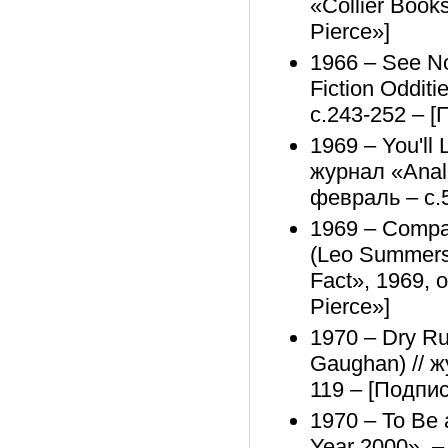
«Collier Book
Pierce»]
1966 – See No
Fiction Odditi
с.243-252 – [
1969 – You'll
журнал «Analo
февраль – с.5
1969 – Compa
(Leo Summers)
Fact», 1969, 
Pierce»]
1970 – Dry Ru
Gaughan) // ж
119 – [Подпис
1970 – To Be 
Year 2000». –