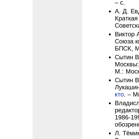
– с.
А. Д. Е
Краткая
Советск
Виктор 
Союза к
БПСК, М
Сытин В
Москвы:
М.: Мос
Сытин В
Лукашин
кто
. – М
Владисл
редакто
1986-199
обозрен
Л. Тёмин