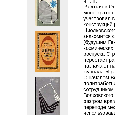
и т. п.
Работая в О
многократно 
участвовал в
конструкций 
Циолковского
знакомится 
(будущим Ге
космических
роспуска Стр
перестает ра
назначают н
журнала «Гр
С началом В
политработни
сотрудником
Волховского,
разгром враг
переходе ме
использовав