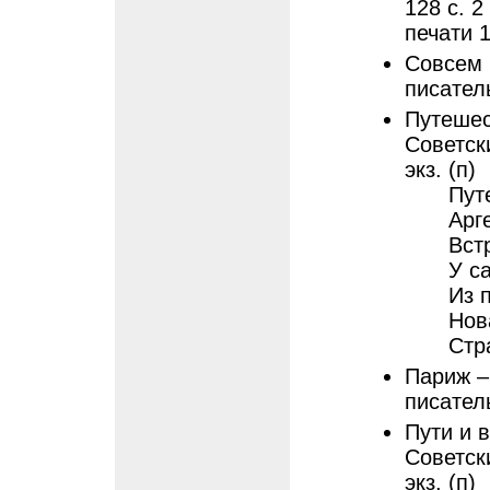
128 с. 2
печати 1
Совсем 
писатель
Путешест
Советски
экз. (п)
Пут
Арг
Вст
У с
Из 
Нов
Стр
Париж –
писатель
Пути и в
Советски
экз. (п)