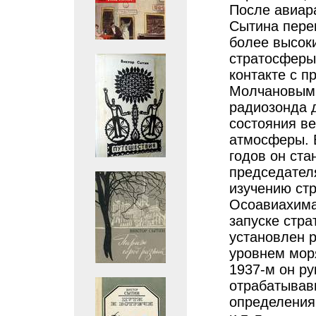
После авиар
Сытина пере
более высок
стратосферы
контакте с п
Молчановым,
радиозонда 
состояния в
атмосферы. 
годов он ста
председател
изучению ст
Осоавиахима
запуске стра
установлен 
уровнем моря
1937-м он р
отрабатывав
определения