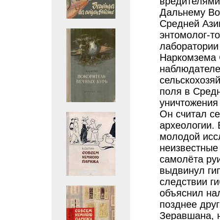
вредителями 
Дальнему Вос
Средней Азии
энтомолог-т
лаборатории
Наркомзема 
наблюдателе
сельскохозя
поля в Средн
уничтожения
Он считал с
археологии. 
молодой исс
неизвестные
самолёта ру
выдвинул гип
следствии ги
объяснил на
позднее дру
Зеравшана, н