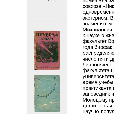
помешала за
совхозе «Ни
одновременн
экстерном. В
знаменитым 
Михайлович 
к науке о жи
факультет Во
года биофак
распределяют
числе пяти д
биологическ
факультета П
университета
время учебы
практиканта
заповедник н
Молодому пр
должность и 
научно-попул