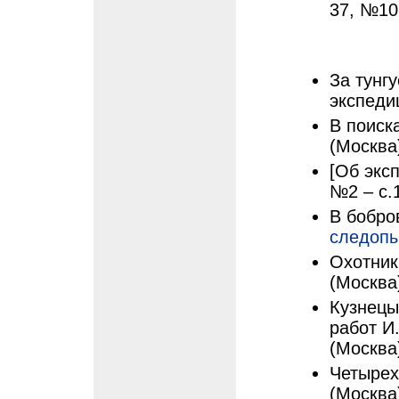
37, №10 
За тунг
экспеди
В поиска
(Москва)
[Об экс
№2 – с.
В бобро
следопы
Охотник
(Москва
Кузнецы
работ И.
(Москва)
Четырех
(Москва