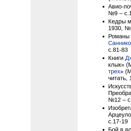
Авио-по
№9 – с.
Кедры м
1930, №
Роман
Саннико
с.81-83
Книги
Д
клык» (М
трех
» (
читать, 
Искусств
Преобра
№12 – с
Изобрета
Арцеуло
с.17-19
Бой в во