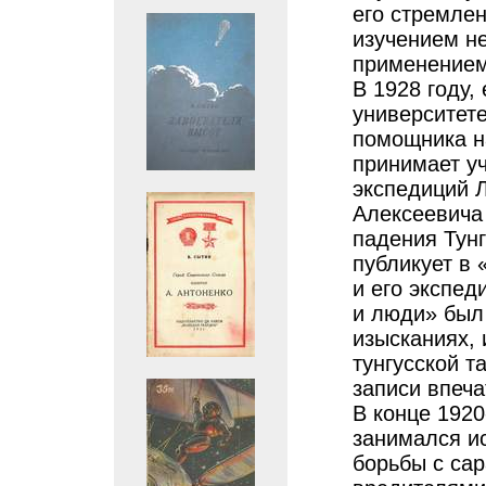
его стремлен
изучением не
применением
В 1928 году,
университете
помощника н
принимает уч
экспедиций 
Алексеевича 
падения Тунг
публикует в 
и его экспед
и люди» был 
изысканиях, 
тунгусской т
записи впеча
В конце 1920
занимался и
борьбы с са