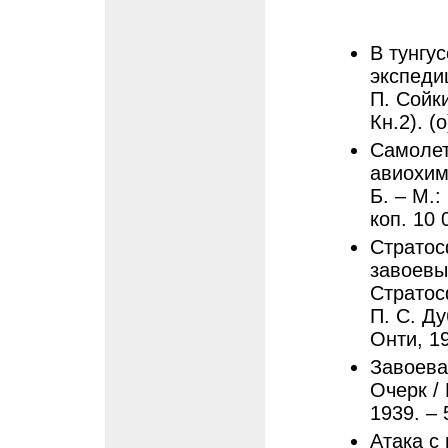
В тунгу
экспедиц
П. Сойки
Кн.2). (о
Самолет
авиохим
Б. – М.:
коп. 10 
Стратос
завоевы
Стратос
П. С. Ду
Онти, 19
Завоева
Очерк / 
1939. – 5
Атака с 