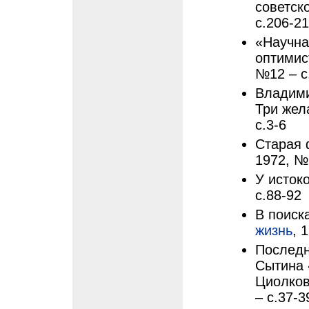
советск
с.206-2
«Научна
оптимист
№12 – с
Владими
Три жел
с.3-6
Старая 
1972, №
У истоко
с.88-92
В поиск
жизнь
, 
Последня
Сытина 
Циолков
– с.37-3