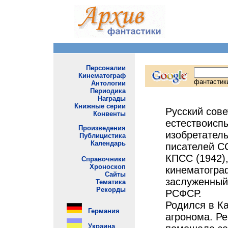
Русский сове
естествоисп
изобретател
писателей С
КПСС (1942)
кинематогра
заслуженный
РСФСР.
Родился в Ка
агронома. Р