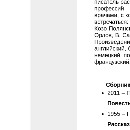
писатель ра
профессий –
врачами, с к
встречаться: 
Козо-Полянск
Орлов, В. Са
Произведени
английский, 
немецкий, по
французский,
Сборни
2011 – 
Повест
1955 – 
Расска