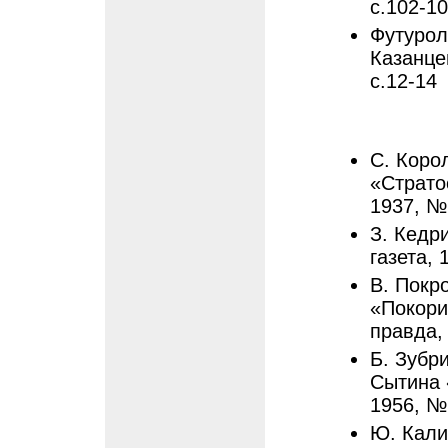
с.102-1
Футурол
Казанце
с.12-14
С. Коро
«Страто
1937, №
З. Кедр
газета, 
В. Покро
«Покори
правда, 
Б. Зубр
Сытина 
1956, №
Ю. Кали