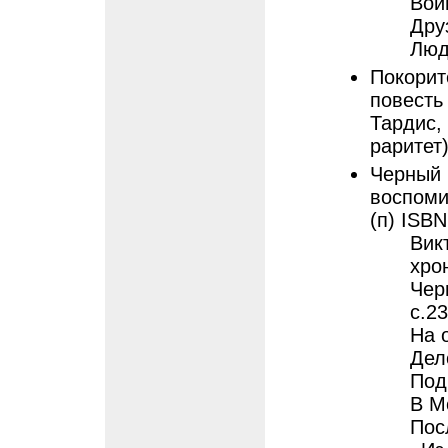
Вой
Дру
Люд
Покорит
повесть 
Тардис, 
раритет).
Черный 
воспомин
(п) ISB
Вик
хро
Чер
с.2
На 
Дел
Под
В М
Пос