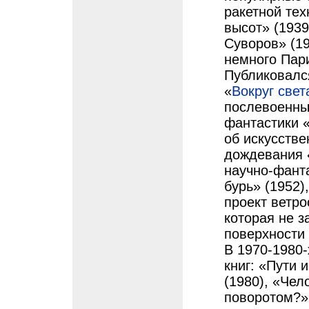
ракетной тех
высот» (1939)
Суворов» (19
немного Пари
Публиковалс
«
Вокруг свет
послевоенны
фантастики 
об искусстве
дождевания «
научно-фант
бурь» (1952)
проект ветро
которая не з
поверхности
В 1970-1980-
книг: «Пути 
(1980), «Чел
поворотом?» 