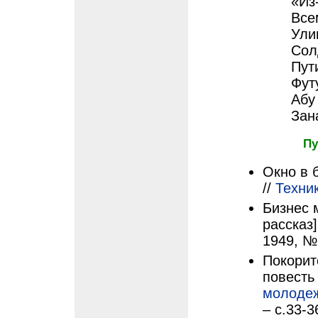
«Из
Все
Ули
Сол
Пут
Фут
Абу
Зан
Пу
Окно в 
//
Техни
Бизнес 
рассказ]
1949, №
Покорит
повесть 
молоде
– с.33-3