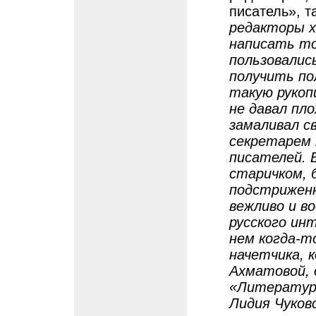
писатель», т
редакторы х
написать то
пользовалис
получить по
такую рукоп
не давал пло
замаливал св
секретарем 
писателей. В
старичком, 
подстриженн
вежливо и в
русского ин
нем когда-т
начетчика, 
Ахматовой, 
«Литературн
Лидия Чуковс