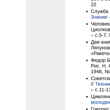
22
Служба 
Знание 
Человек
Циолков
– с.5-7,
Две книг
Ляпунов
«Ракета»
Федор Б
Рис. Н.
1948, №
Советск
//
Техни
– с.11-1
Цимлянс
молоде
Говорит 