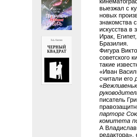
кинематогра
выезжал с к
новых произв
знакомства 
искусства в
Ирак, Египет
Бразилия.
Фигура Викт
советского к
такие извест
«Иван Васил
считали его 
«
Вежливеньк
руководител
писатель Гр
правозащитн
парторг Сою
комитета по
А Владислав 
редактора», 