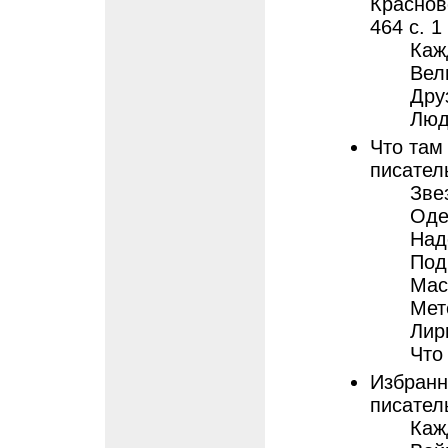
Красновс
464 с. 1 
Каж
Вел
Дру
Люд
Что там
писатель
Зве
Оде
Над
Под
Мас
Мет
Лир
Что
Избранн
писатель
Каж