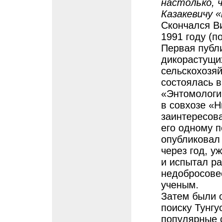
настолько, 
Казакевичу 
Скончался В
1991 году (п
Первая публ
дикорастущих
сельскохозя
состоялась в
«Энтомологи
в совхозе «
заинтересов
его одному п
опубликовал 
через год, у
и испытал ра
недобросове
ученым.
Затем были о
поиску Тунгу
популярные с