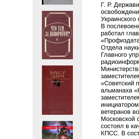
Г. Р. Держав
освобождения
Украинского 
В послевоен
работал гла
«Профиздата
Отдела науки
Главного уп
радиоинфор
Министерств
заместителем
«Советский 
альманаха «К
заместителем
инициатором
ветеранов во
Московской 
состоял в ка
КПСС. В сост