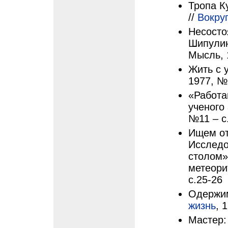
Тропа К
//
Вокруг
Несосто
Шипулин
Мысль, 
Жить с 
1977, №
«Работа
ученого 
№11 – с
Ищем от
Исследо
столом»
метеори
с.25-26
Одержим
жизнь
, 
Мастер: 