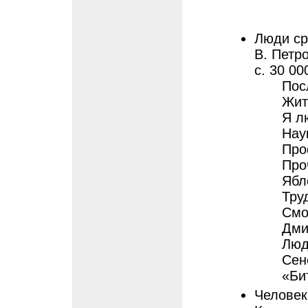
Люди ср
В. Петро
с. 30 000
Пос
Жит
Я л
Нау
Про
Про
Ябл
Тру
Смо
Дми
Люд
Сен
«Би
Человек 