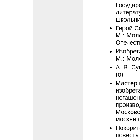
Государ
литерат
школьник
Герой С
М.: Моло
Отечест
Изобрет
М.: Моло
А. В. Су
(о)
Мастер 
изобрет
негашен
произво
Московс
москвичи
Покорит
повесть 