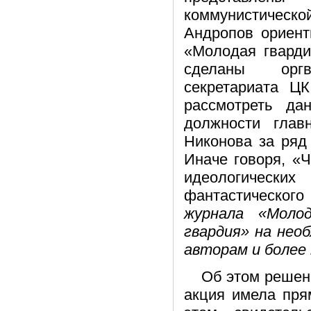
коммунистическо
Андропов ориент
«Молодая гварди
сделаны оргв
секретариата Ц
рассмотреть да
должности глав
Никонова за ряд
Иначе говоря, «
идеологическ
фантастическог
журнала «Моло
гвардия» на нео
авторам и более
Об этом решен
акция имела пря