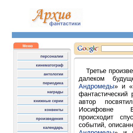
Третье произв
далеком буду
Андромеды
» и «
фантастический 
автор посвят
Иосифовне Е
происходит спу
событий, описан
Андромеды
» и 