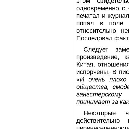
этом свидетель
одновременно с 
печатал и журнал
попал в поле 
относительно н
Последовал факти
Следует заме
произведение, к
Китая, отношения
испорчены. В пи
«
И очень плохо
общества, смод
гангстерскому
принимает за ка
Некоторые 
действительно
перенаселеннос