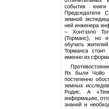
отличительных 
события книги
Председателя С
земной экспедиц
ней инженера ин
– Хонтээло То
(Торманс), но 
обучать жителей
Торманса стоит
именно из сформи
Противостояние
Ях были Чойо 
постепенно обос
земных исследов
Родис. А «Тем
информацию, отпр
знаний и необхо