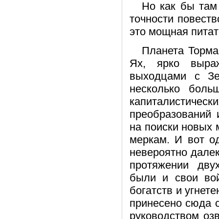
Но как бы там
точности повеств
это мощная питат
Планета Торма
Ях, ярко выра
выходцами с Зе
несколько боль
капиталистическ
преобразований 
на поиски новых 
меркам. И вот о
невероятно далек
протяжении двух
были и свои во
богатств и угнет
принесено сюда 
руководством оз