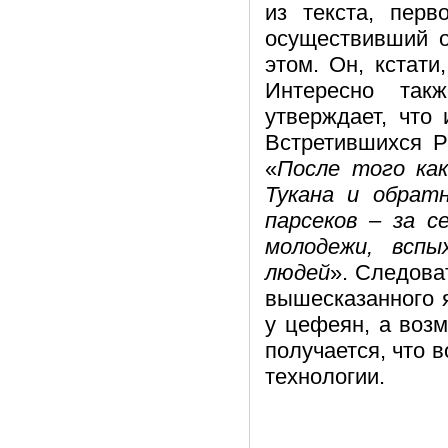
из текста, пер
осуществивший о
этом. Он, кстати
Интересно так
утверждает, что
Встретившихся Р
«
После того ка
Тукана и обрат
парсеков – за с
молодежи, вспы
людей
». Следова
вышесказанного я
у цефеян, а возм
получается, что 
технологии.