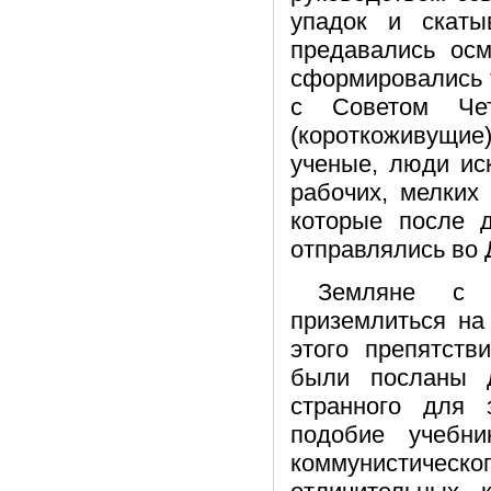
упадок и скаты
предавались ос
сформировались т
с Советом Чет
(короткоживущие
ученые, люди ис
рабочих, мелких
которые после д
отправлялись во
Земляне с 
приземлиться на
этого препятств
были посланы д
странного для 
подобие учебн
коммунистичес