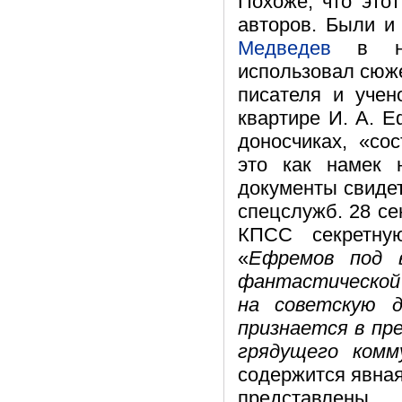
Похоже, что это
авторов. Были и
Медведев
в нау
использовал сюже
писателя и учен
квартире И. А. Е
доносчиках, «со
это как намек 
документы свидет
спецслужб. 28 се
КПСС секретну
«
Ефремов под 
фантастической
на советскую д
признается в пр
грядущего комм
содержится явная
представлен