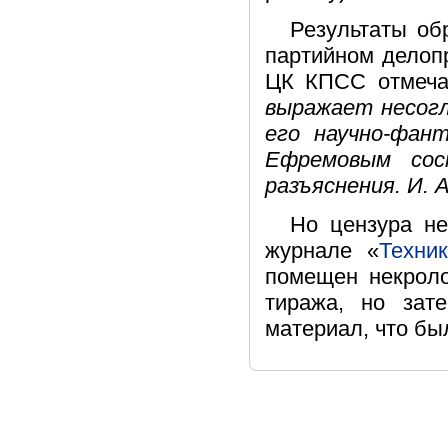
Результаты об
партийном делопр
ЦК КПСС отмеча
выражает несогл
его научно-фан
Ефремовым сос
разъяснения. И. 
Но цензура не
журнале «
Техни
помещен некроло
тиража, но зат
материал, что бы