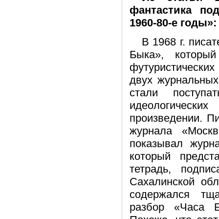
фантастика по
1960-80-е годы»:
В 1968 г. писа
Быка», которы
футуристических
двух журнальных
стали поступа
идеологическ
произведении. П
журнала «Моск
показывал журн
который предс
тетрадь, подп
Сахалинской обл
содержался тщ
разбор «Часа 