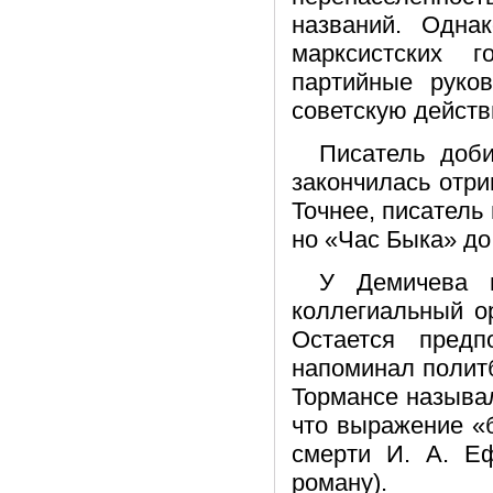
названий. Одна
марксистских 
партийные руко
советскую действ
Писатель доб
закончилась отр
Точнее, писатель
но «Час Быка» до
У Демичева 
коллегиальный о
Остается пред
напоминал полит
Тормансе называл
что выражение «
смерти И. А. Е
роману).