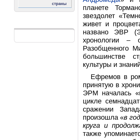
планете Торман
звездолет «Темн
живет и процвет
Реклама
названо ЭВР (Э
хронологии –
Разобщенного Ми
большинстве с
культуры и знаний
Ефремов в ром
принятую в хрони
ЭРМ началась «в
цикле семнадцат
сражении Запа
произошла «
в го
круга и продолж
также упоминаетс