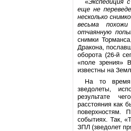
«
Экспедиция с
еще не переведе
несколько снимк
весьма похожи
отчаянную попы
снимки Торманса
Дракона, послав
оборота (26-й се
«поле зрения» В
известны на Земл
На то время
зведолеты, ис
результате че
расстояния как б
поверхностям. П
событиях. Так, «
ЗПЛ (зведолет пр