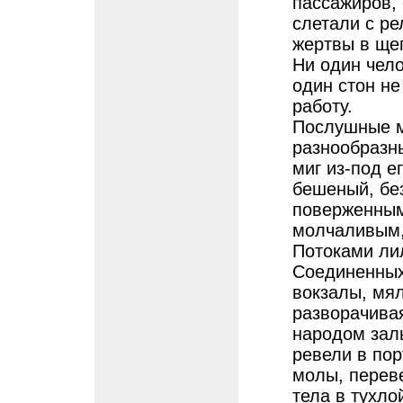
пассажиров,
слетали с ре
жертвы в ще
Ни один чело
один стон н
работу.
Послушные м
разнообразн
миг из-под е
бешеный, бе
поверженным
молчаливым,
Потоками лил
Соединенных
вокзалы, мял
разворачива
народом зал
ревели в пор
молы, перев
тела в тухло