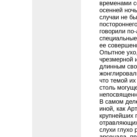
временами с
осенней ночь
случаи не б
постороннег
говорили по-
специальные
ее совершен
Опытное ухо,
чрезмерной 
длинным сво
жонглировал
что темой их
столь могуще
непосвященн
В самом дел
иной, как Ар
крупнейших 
отравляющих
слухи глухо 
арсенала, п