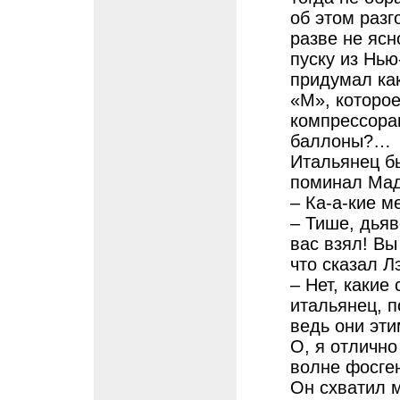
об этом разг
разве не ясн
пуску из Нью
придумал как
«М», которое
компрессорам
баллоны?…
Итальянец б
поминал Мадо
– Ка-а-кие м
– Тише, дьяв
вас взял! Вы
что сказал Л
– Нет, какие
итальянец, п
ведь они эти
О, я отлично
волне фосген
Он схватил м