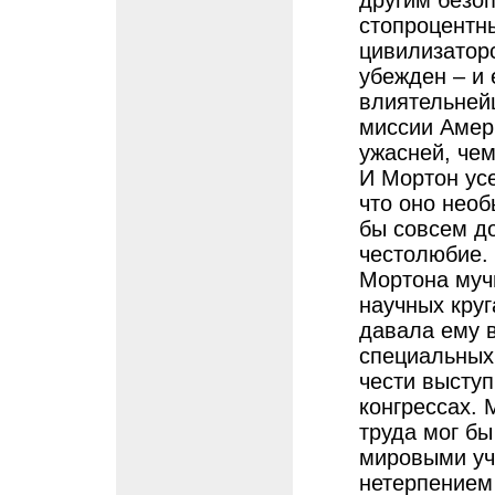
другим безо
стопроцентн
цивилизатор
убежден – и 
влиятельней
миссии Амери
ужасней, чем
И Мортон усе
что оно нео
бы совсем д
честолюбие.
Мортона мучи
научных круг
давала ему в
специальных 
чести выступ
конгрессах. 
труда мог бы
мировыми уч
нетерпением