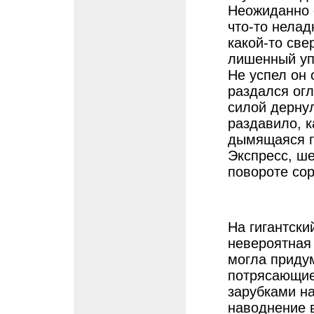
Неожиданно о
что-то неладн
какой-то све
лишенный уп
Не успел он 
раздался огл
силой дернул
раздавило, к
дымящаяся г
Экспресс, ше
повороте сор
На гигантски
невероятная
могла приду
потрясающие
зарубками на
наводнение 