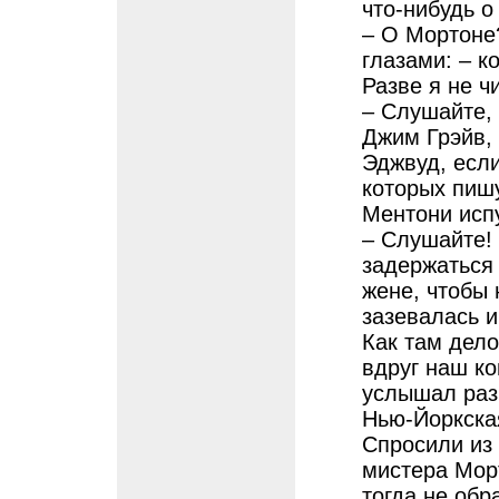
что-нибудь о
– О Мортоне
глазами: – к
Разве я не ч
– Слушайте, 
Джим Грэйв,
Эджвуд, если
которых пишу
Ментони исп
– Слушайте!
задержаться 
жене, чтобы 
зазевалась и
Как там дело
вдруг наш ко
услышал разг
Нью-Йоркска
Спросили из 
мистера Мор
тогда не обр