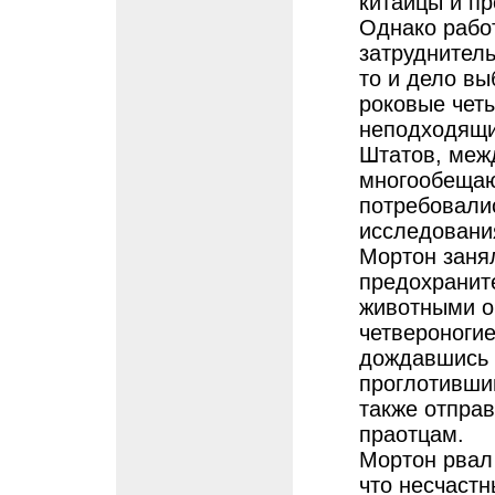
китайцы и п
Однако рабо
затруднитель
то и дело вы
роковые чет
неподходящи
Штатов, меж
многообещаю
потребовали
исследовани
Мортон заня
предохранит
животными о
четвероногие
дождавшись 
проглотивши
также отправ
праотцам.
Мортон рвал 
что несчастн