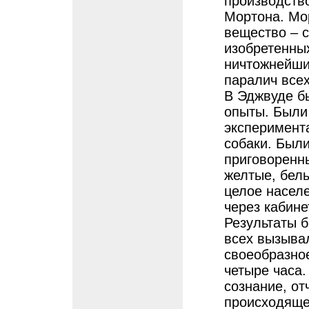
производств
Мортона. Мор
вещество – с
изобретенных
ничтожнейши
паралич всех
В Эджвуде б
опыты. Были
эксперимента
собаки. Был
приговоренны
желтые, белы
целое насел
через кабин
Результаты 
всех вызыва
своеобразно
четыре часа
сознание, о
происходящее