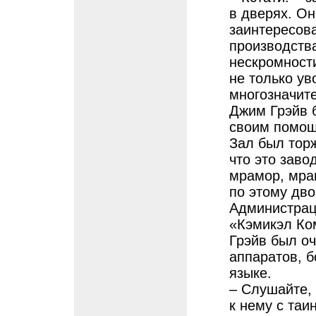
в дверях. Он
заинтересов
производств
нескромност
не только ув
многозначит
Джим Грэйв 
своим помощ
Зал был торж
что это заво
мрамор, мра
по этому дво
Администрац
«Кэмикэл Ко
Грэйв был о
аппаратов, б
языке.
– Слушайте, 
к нему с таи