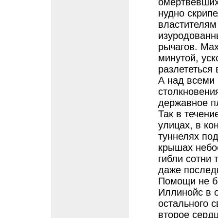
омертвевших
нудно скрип
властителям
изуродованны
рычагов. Ма
минутой, уск
разлететься 
А над всеми
столкновени
державное п
Так в течени
улицах, в ко
туннелях под
крышах небо
гибли сотни 
даже послед
Помощи не б
Иллинойс в 
остального с
второе сердц