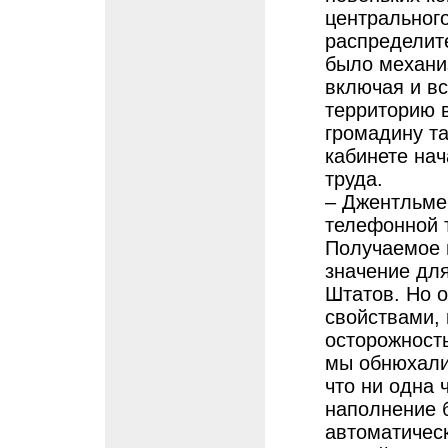
центральног
распределите
было механи
включая и в
территорию в
громадину та
кабинете нач
труда.
– Джентльмен
телефонной т
Получаемое 
значение дл
Штатов. Но 
свойствами, 
осторожност
мы обнюхали
что ни одна 
наполнение 
автоматическ