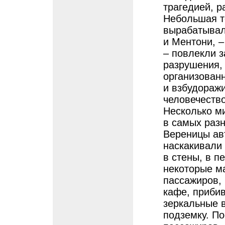
трагедией, р
Небольшая те
вырабатывал
и Ментони, 
– повлекли з
разрушения, 
организован
и взбудораж
человечество
Несколько м
в самых раз
Вереницы ав
наскакивали 
в стены, в п
некоторые м
пассажиров, 
кафе, прибив
зеркальные в
подземку. П