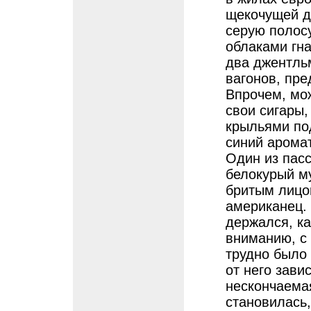
щекочущей д
серую полос
облаками гна
два джентль
вагонов, пре
Впрочем, мож
свои сигары,
крыльями под
синий арома
Один из пас
белокурый му
бритым лицо
американец. 
держался, ка
вниманию, с 
трудно было 
от него зави
нескончаемая
становилась,