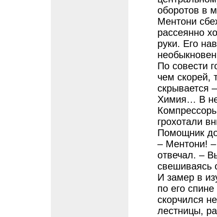
оборотов в м
Ментони сбеж
рассеянно хо
руки. Его на
необыкновен
По совести г
чем скорей, 
скрывается 
Химия… В не
Компрессоры
грохотали вн
Помощник до
– Ментони! –
отвечал. – В
свешиваясь 
И замер в и
по его спине
скорчился н
лестницы, р