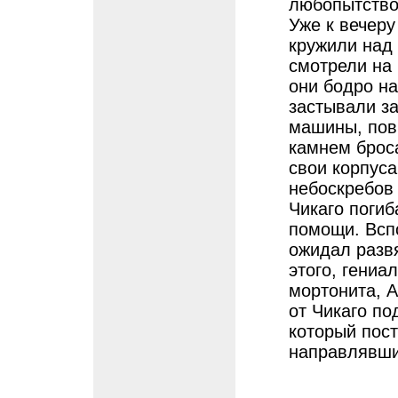
любопытство
Уже к вечер
кружили над
смотрели на
они бодро на
застывали з
машины, пов
камнем броса
свои корпуса
небоскребов
Чикаго погиб
помощи. Всп
ожидал разв
этого, гениа
мортонита, А
от Чикаго по
который пост
направлявших