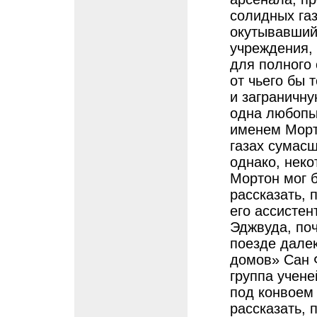
солидных газ
окутывавший
учреждения,
для полного
от чьего бы 
и заграничну
одна любопыт
именем Морт
газах сумасш
однако, нек
Мортон мог б
рассказать, 
его ассистен
Эджвуда, по
поезде далек
домов» Сан 
группа учен
под конвоем 
рассказать,