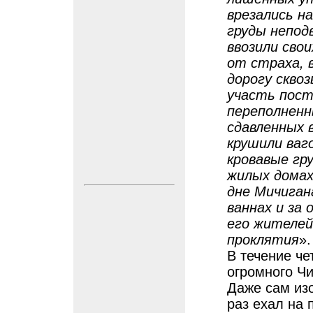
врезались на
груды непод
ввозили сво
от страха, 
дорогу скво
участь пост
переполненн
сдавленных 
крушили ваг
кровавые гру
жилых домах 
дне Мичиган
ваннах и за
его жителей
проклятия
».
В течение че
огромного Чи
Даже сам изо
раз ехал на 