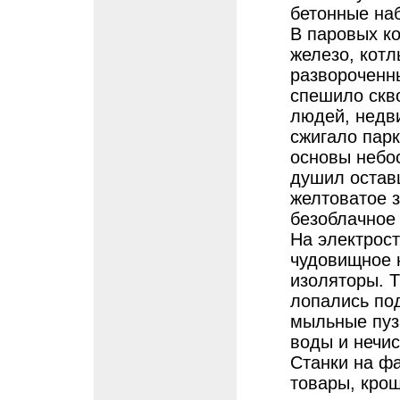
бетонные на
В паровых к
железо, котл
развороченн
спешило скв
людей, недв
сжигало парк
основы небос
душил остав
желтоватое з
безоблачное 
На электрос
чудовищное 
изоляторы. 
лопались под
мыльные пуз
воды и нечис
Станки на фа
товары, крош