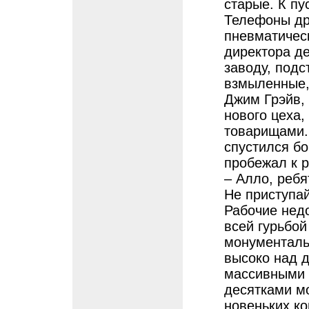
старые. К пу
Телефоны др
пневматичес
директора д
заводу, подс
взмыленные, 
Джим Грэйв,
нового цеха,
товарищами.
спустился бо
пробежал к 
– Алло, ребя
Не приступай
Рабочие нед
всей гурьбой
монументаль
высоко над 
массивными 
десятками м
новеньких к