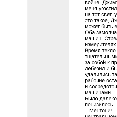
войне, Джим?
меня угостил
на тот свет,
это такое, Д
может быть 
Оба замолча
машин. Стре
измерителях
Время текло
тщательными
за собой к п
лебезил и б
удалились та
рабочие ост
и сосредото
машинами.
Было далеко 
понизилось.
– Ментони! –
центральному