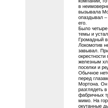
компании, го
в неимоверн
вызывала Мо
опаздывал –
его.
Было четыре
темы и устал
Громадный ва
Локомотив н
завывал. Пр
окрестности 
железным хл
поселки и р
Обычное нет
перед глазам
Мортона. Он 
разглядеть 
фабричных т
мимо. На гор
окутанные д