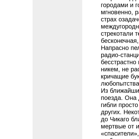
городами и г
мгновенно, р
страх озадач
междугородн
стрекотали 
бесконечная
Напрасно пел
радио-станци
бесстрастно 
никем, не р
кричащие бук
любопытства
Из ближайши
поезда. Она 
гибли просто
других. Нек
до Чикаго бл
мертвые от 
«спасители»