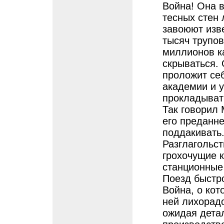
Война! Она 
тесных стен 
завоюют изве
тысяч трупов
миллионов ка
скрываться. 
проложит себ
академии и у
прокладыват
Так говорил 
его преданн
поддакивать
Разглагольс
грохочущие к
станционные 
Поезд быстро
Война, о кот
ней лихорадо
ожидая дета