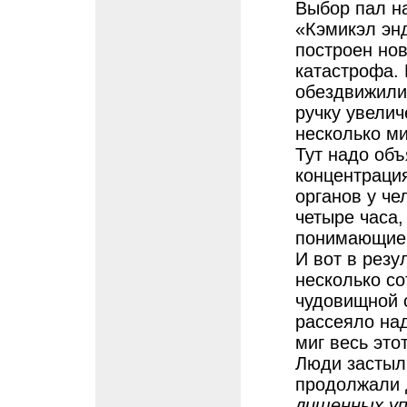
Выбор пал на
«Кэмикэл эн
построен нов
катастрофа.
обездвижили 
ручку увелич
несколько м
Тут надо объ
концентраци
органов у че
четыре часа,
понимающие,
И вот в резу
несколько с
чудовищной 
рассеяло над
миг весь это
Люди застыл
продолжали 
лишенных упр