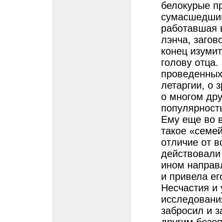
белокурые пр
сумасшедший
работавшая 
лэнча, загов
конец изуми
голову отца.
проведенных
летаргии, о 
о многом дру
популярность
Ему еще во 
такое «семе
отличие от в
действовали 
ином направ
и привела е
Несчастия и 
исследования
забросил и 