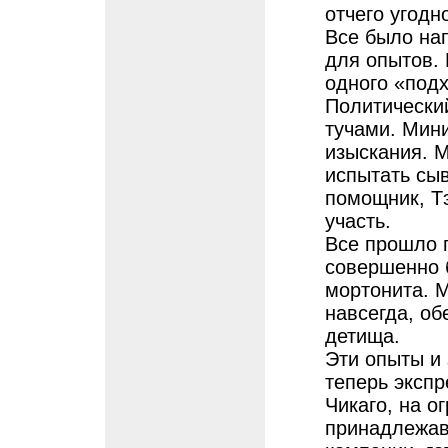
отчего угодн
Все было на
для опытов. 
одного «под
Политически
тучами. Мин
изыскания. М
испытать сыв
помощник, Тэ
участь.
Все прошло 
совершенно 
мортонита. М
навсегда, об
детища.
Эти опыты и
теперь экспр
Чикаго, на о
принадлежав