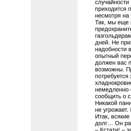
случайности
приходится п
несмотря на 
Так, мы еще
предохранит
газгольдерам
дней. Не при
надобности в
опытный перс
должен вас п
возможны. П
потребуется
хладнокровие
немедленно 
сообщить о 
Никакой пани
не угрожает.
Итак, всякие
долг… Он раз
– Кстати! – 