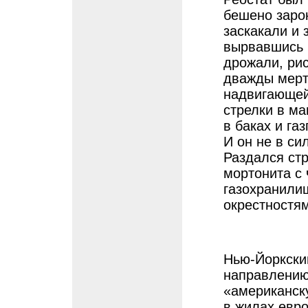
бешено зарок
заскакали и 
вырвавшись 
дрожали, рис
дважды мерт
надвигающейс
стрелки в ма
в баках и г
И он не в с
Раздался ст
мортонита с
газохранилищ
окрестностя
Нью-Йоркски
направлению
«американску
в жилах евро