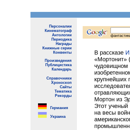
В рассказе
И
«Мортонит» (
чудовищном 
изобретенно
крупнейших 
исследовате
отравляющих
Мортон из Э
Этот ученый
на весы вой
американског
промышленно