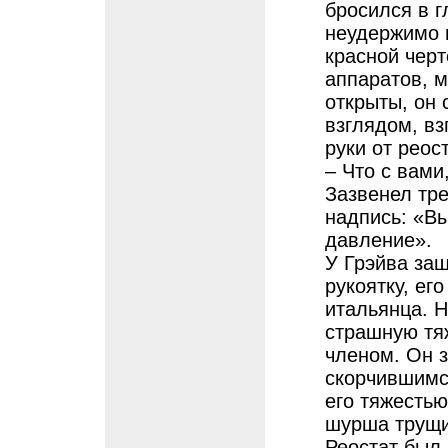
бросился в г
неудержимо 
красной черт
аппаратов, 
открыты, он
взглядом, вз
руки от реос
– Что с вами
Зазвенел тр
надпись: «В
давление».
У Грэйва заш
рукоятку, ег
итальянца. 
страшную тяж
членом. Он з
скорчившимс
его тяжестью
шурша трущи
Реостат был