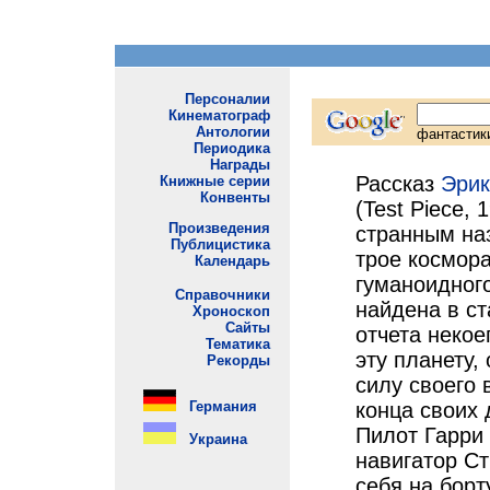
Рассказ
Эрик
(Test Piece,
странным на
трое космор
гуманоидног
найдена в ст
отчета некое
эту планету,
силу своего 
конца своих 
Пилот Гарри
навигатор С
себя на борт