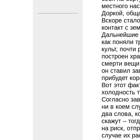
местного на
Доркой, общ
Вскоре стало
контакт с зе
Дальнейшие 
как поняли т
культ, почти
построен хра
смерти вещи 
он ставил за
прибудет кор
Вот этот фак
холодность 
Согласно зав
ни в коем сл
два слова, к
скажут – тог
на риск, отп
случае их ра