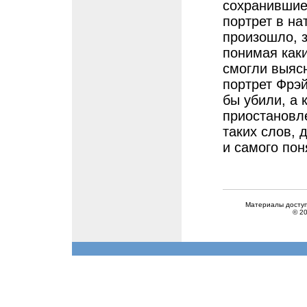
сохранившиес
портрет в на
произошло, 
понимая как
смогли выясн
портрет Фрэй
бы убили, а 
приостановле
таких слов, 
и самого пон