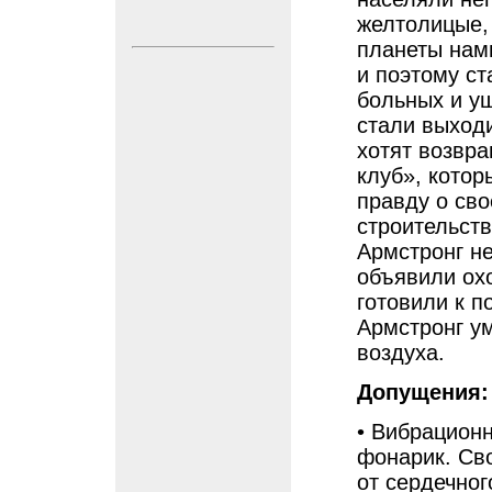
желтолицые,
планеты нам
и поэтому с
больных и у
стали выходи
хотят возвра
клуб», кото
правду о св
строительств
Армстронг не
объявили охо
готовили к п
Армстронг ум
воздуха.
Допущения:
• Вибрационн
фонарик. Сво
от сердечног