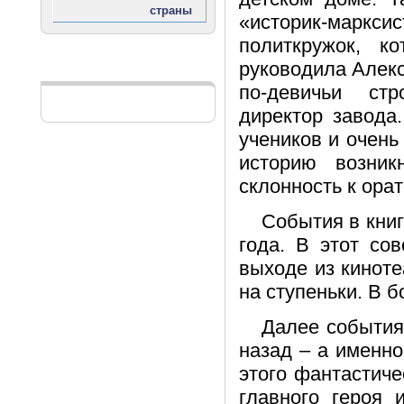
«историк-мар
политкружок, к
руководила Алек
Реклама
по-девичьи ст
директор завода
учеников и очень
историю возни
склонность к орат
События в книг
года. В этот со
выходе из киноте
на ступеньки. В б
Далее события
назад – а именно
этого фантастиче
главного героя 