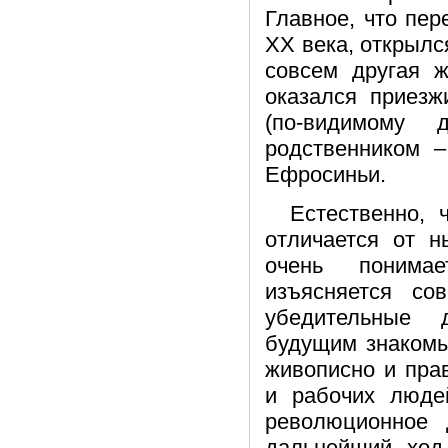
Главное, что пер
ХХ века, открыл
совсем другая 
оказался приез
(по-видимому
родственником 
Ефросиньи.
Естественно, 
отличается от н
очень понимае
изъясняется со
убедительные 
будущим знакомы
живописно и пра
и рабочих людей
революционное 
дальнейший ход