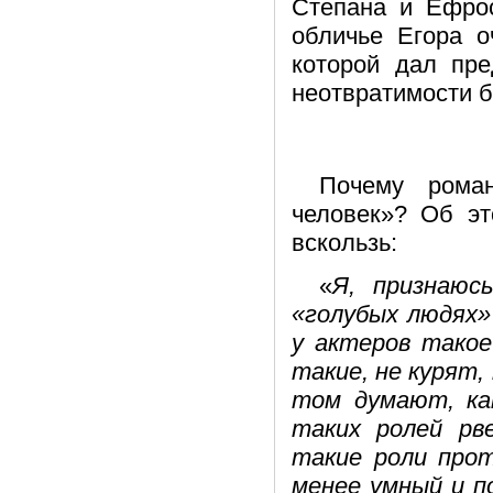
Степана и Ефрос
обличье Егора о
которой дал пре
неотвратимости 
Почему рома
человек»? Об эт
вскользь:
«
Я, признаюс
«голубых людях»
у актеров такое
такие, не курят,
том думают, ка
таких ролей рв
такие роли прот
менее умный и п