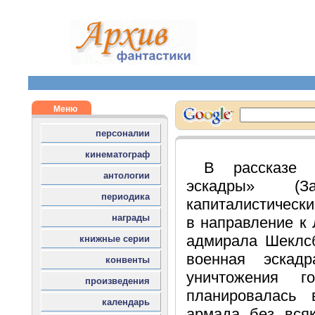
В рассказ
эскадры» (З
капиталистически
в направление к
адмирала Шеклс
военная эскад
уничтожения г
планировалась 
армада без всяк