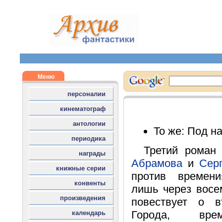
То же: Под н
Третий роман
Абрамова
и
Сер
против времен
лишь через восем
повествует о в
Города, вр