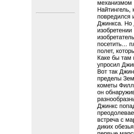
механизмом 
Найтингель,
повредился и
Джинкса. Но 
изобретении 
изобретател
посетить… п
полет, котор
Каке бы там 
упросил Джи
Вот так Джин
пределы Зем
кометы Филл
он обнаружи
разнообразн
Джинкс попа
преодолевае
встреча с м
диких обезья
первые марси