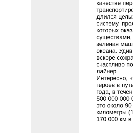
качестве пер
транспортиро
длился целы
систему, про
которых ока
существами, 
зеленая маш
океана. Удив
вскоре сожра
счастливо п
лайнер.
Интересно, ч
героев в пут
года, в тече
500 000 000 
это около 90
километры (1
170 000 км в