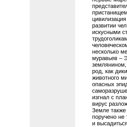
представите
пристанищем
цивилизация
развитии че
искусными с
трудоголикам
человеческо
несколько ме
муравьев – Э
землянином, 
род, как дик
животного м
опасных эпид
саморазруше
изгнал с пла
вирус разлож
Земле также
поручено не 
и высадиться