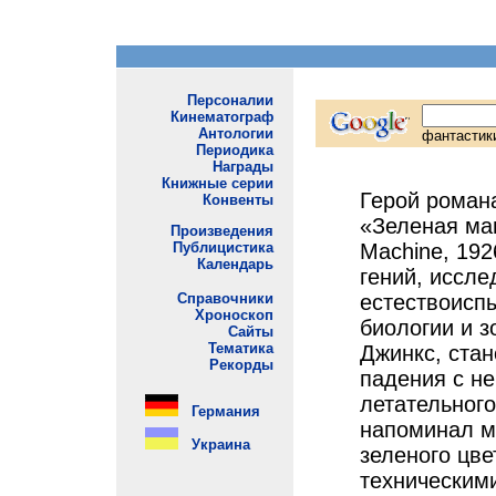
Герой рома
«Зеленая ма
Machine, 192
гений, иссле
естествоиспы
биологии и з
Джинкс, ста
падения с н
летательного
напоминал м
зеленого цве
техническим