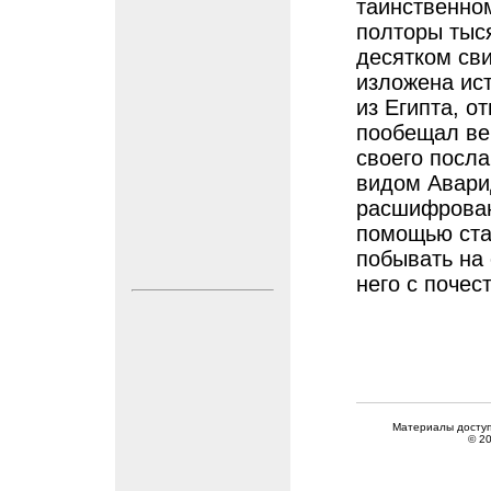
таинственном
полторы тыся
десятком сви
изложена ист
из Египта, о
пообещал ве
своего посла
видом Авари
расшифрован
помощью стар
побывать на 
него с почес