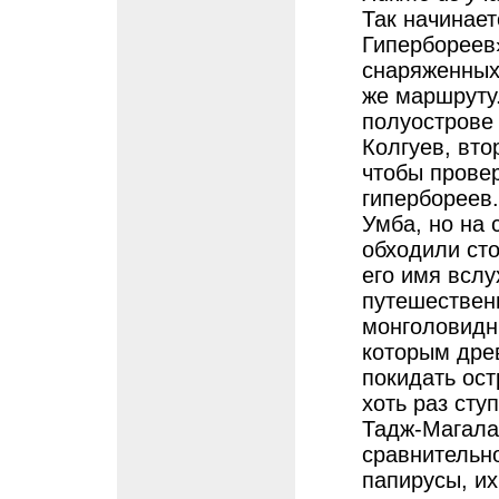
Так начинает
Гипербореев»
снаряженных
же маршруту.
полуострове
Колгуев, вто
чтобы прове
гипербореев.
Умба, но на
обходили сто
его имя вслу
путешествен
монголовидн
которым дре
покидать ост
хоть раз сту
Тадж-Магала
сравнительн
папирусы, их