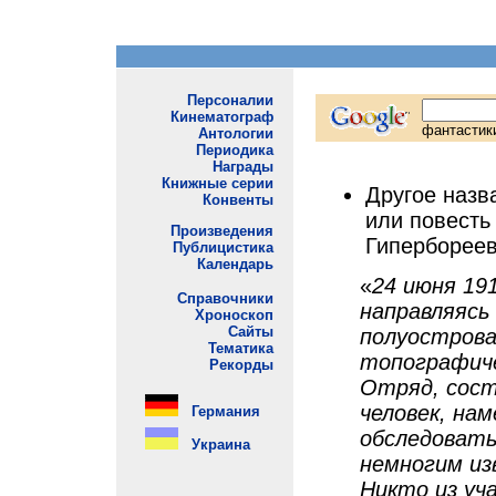
Другое назв
или повесть
Гиперборее
«
24 июня 191
направляясь 
полуострова
топографиче
Отряд, сос
человек, на
обследовать
немногим из
Никто из уча