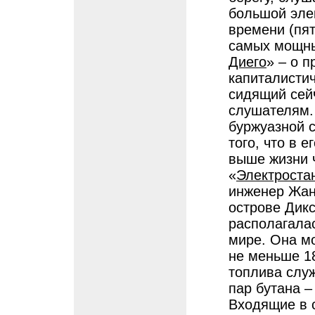
большой элек
времени (пят
самых мощны
Диего
» – о 
капиталистич
сидящий сей
слушателям. 
буржуазной ст
того, что в 
выше жизни 
«
Электроста
инженер Жан
острове Дикс
располагала
мире. Она мо
не меньше 18
топлива служ
пар бутана –
Входящие в с