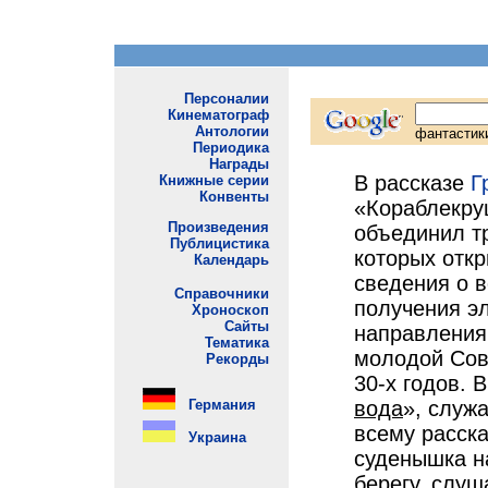
В рассказе
Г
«Кораблекру
объединил тр
которых отк
сведения о 
получения эл
направления
молодой Сов
30-х годов. 
вода
», служ
всему расска
суденышка на
берегу, слуш