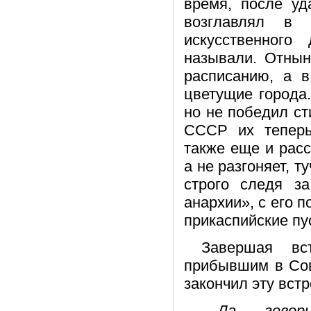
время, после уд
возглавлял в 
искусственного
называли. Отнын
расписанию, а в
цветущие города
но не победил ст
СССР их теперь
также еще и расс
а не разгоняет, т
строго следя з
анархии», с его 
прикаспийские пу
Завершая вст
прибывшим в Сов
закончил эту встр
– Да, – говор