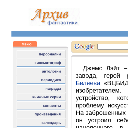
Джемс Лэйт –
завода, герой
Беляева
«ВЦБИД»
изобретател
устройство, ко
проблему искусс
На заброшенных 
он устроил се
нацеленного в 