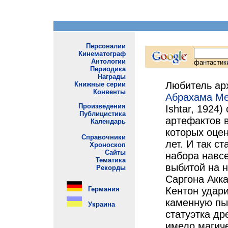
Любитель ар
Абрахама М
Ishtar, 1924
артефактов 
которых оце
лет. И так с
набора навсе
выбитой на 
Саргона Акка
Кентон удар
каменную пы
статуэтка др
имело магич