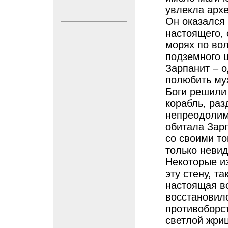
увлекла архе
Он оказался 
настоящего, 
морях по вол
подземного 
Зарпанит – о
полюбить му
Боги решили
корабль, ра
непреодолим
обитала Зарп
со своими т
только невид
Некоторые и
эту стену, т
настоящая во
восстановил
противоборс
светлой жри