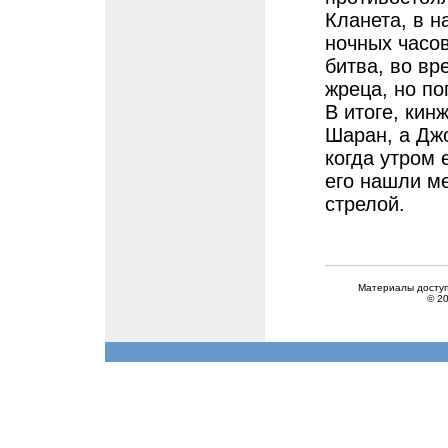
Кланета, в 
ночных часо
битва, во вр
жреца, но по
В итоге, кин
Шаран, а Джо
когда утром 
его нашли ме
стрелой.