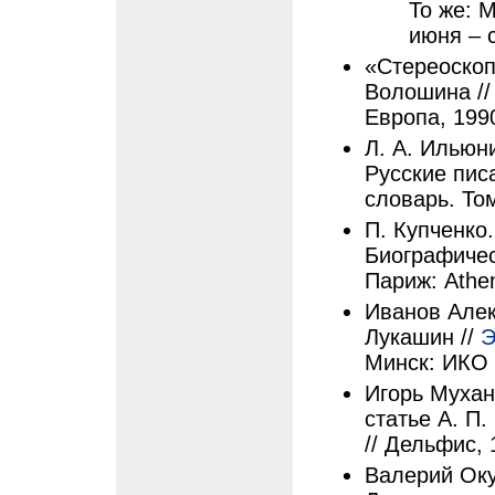
То же: 
июня – с
«Стереоскоп
Волошина /
Европа, 1990
Л. А. Ильюн
Русские пис
словарь. Том
П. Купченко
Биографичес
Париж: Athe
Иванов Алек
Лукашин //
Э
Минск: ИКО 
Игорь Мухан
статье А. П
// Дельфис, 
Валерий Оку