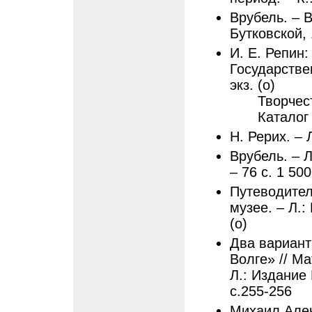
Врубель. – В
Бутковской, 
И. Е. Репин:
Государствен
экз. (о)
Творчес
Каталог
Н. Рерих. – 
Врубель. – 
– 76 с. 1 500
Путеводител
музее. – Л.:
(о)
Два вариант
Волге» // Ма
Л.: Издание
с.255-256
Михаил Алек