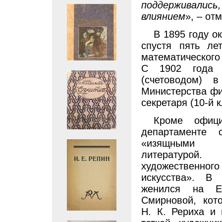
поддерживалис
влиянием
», – от
В 1895 году о
спустя пять ле
математического 
С 1902 года с
(счетоводом) 
Министерства фи
секретаря (10-й к
Кроме офиц
департаменте с
«изящными 
литературой
художественног
искусства». В
женился на Ев
Смирновой, кот
Н. К. Рериха и