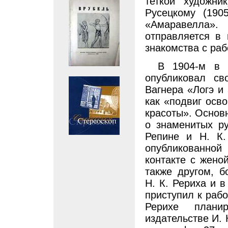
теткой художни
Русецкому (190
«Амаравелла»
отправляется в
знакомства с ра
В 1904-м в 
опубликовал с
Вагнера «Логэ и 
как «подвиг осв
красоты». Основн
о знаменитых ру
Репине и Н. К.
опубликованной
контакте с жено
также другом, 
Н. К. Рериха и в
приступил к рабо
Рерихе плани
издательстве И. 