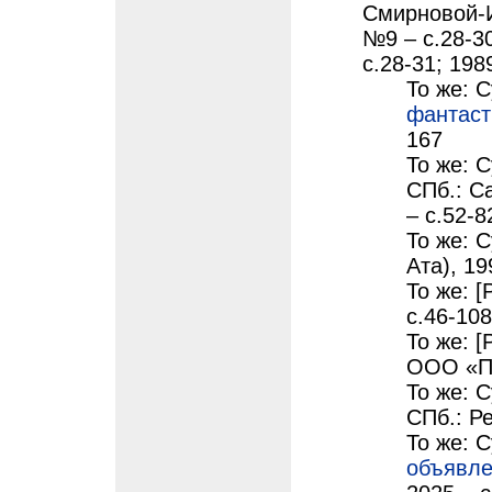
Смирновой-
№9 – с.28-3
с.28-31; 198
То же: 
фантаст
167
То же: 
СПб.: С
– с.52-8
То же: 
Ата), 19
То же: [
с.46-108
То же: [
ООО «ПК
То же: 
СПб.: Р
То же: 
объявл