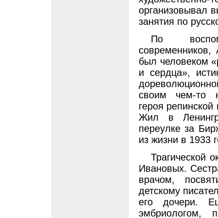
организовывал вы
занятия по русск
По воспом
современников,
был человеком «
и сердца», ист
дореволюционн
своим чем-то н
героя репинской
Жил в Ленингр
переулке за Би
из жизни в 1933 г
Трагической о
Ивановых. Сестр
врачом, посвя
детскому писате
его дочери. Е
эмбриологом, 