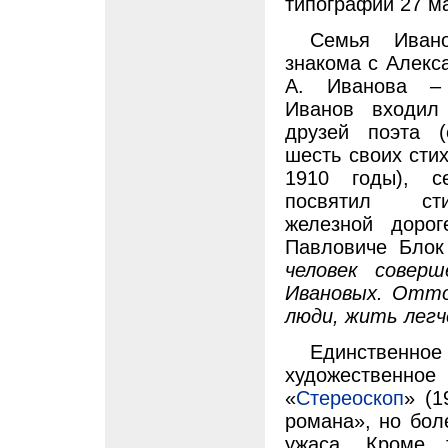
типографии 27 ма
Семья Иван
знакома с Алекс
А. Иванова – 
Иванов входил
друзей поэта (
шесть своих сти
1910 годы), с
посвятил ст
железной дорог
Павловиче Блок
человек совер
Ивановых. Отто
люди, жить легче
Единственное 
художественное 
«
Стереоскоп
» (1
романа», но бол
ужаса. Кроме 