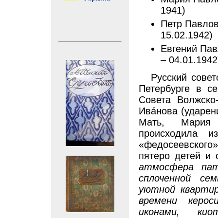
1941)
Петр Павлов
15.02.1942)
Евгений Пав
– 04.01.1942
Русский совет
Петербурге в с
Совета Волжско
Ивáнова (ударен
Мать, Мария 
происходила из
«федосеевског
пятеро детей и 
атмосфера пат
сплоченной се
уютной квартир
времени керос
иконами, ки