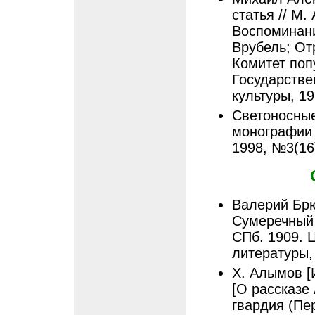
статья // М.
Воспоминан
Врубель; От
Комитет поп
Государстве
культуры, 19
Светоносные
монографии 
1998, №3(16)
Валерий Брю
Сумеречный 
СПб. 1909. Ц
литературы,
Х. Алымов [
[О рассказе
гвардия (Пер