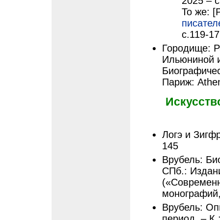
2025 – с
То же: [
писател
с.119-1
Городище: Ра
Ильюниной и 
Биографичес
Париж: Athe
Искусств
Логэ и Зигфр
145
Врубель: Би
СПб.: Издани
(«Современн
монографий, 
Врубель: Оп
период. – К.