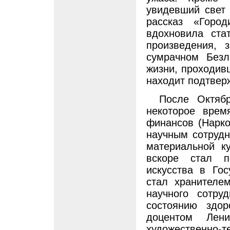
увидевший свет 
рассказ «Горо
вдохновила ста
произведения, 
сумрачном Без
жизни, проходив
находит подтвер
После Октяб
некоторое врем
финансов (Нарко
научным сотрудн
материальной ку
вскоре стал п
искусства в Го
стал хранителем
научного сотру
состоянию здор
доцентом Лени
художественно