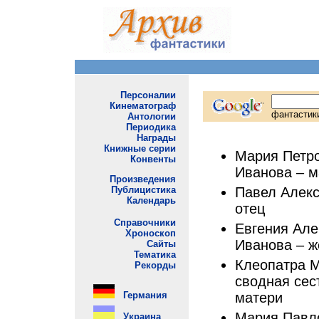
Мария Петро
Иванова – м
Павел Алекс
отец
Евгения Але
Иванова – ж
Клеопатра М
сводная сес
матери
Мария Павло