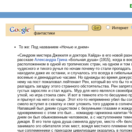
То же: Под названием «Ночью и днем»
«Синдром мистера Джекиля и доктора Хайда» в его новой разн
рассказе
Александра Грина
«Больная душа» (1915), когда в во
расположенном в одной из тропических стран, на одном и том 
чудесного и тихого ручья по ночам почему-то стали пропадать
находили даже их останки, и случалось это всегда в гибельн
восемью и двенадцатью часами. Но однажды во время дежурс
нему на пост пожаловал лейтенант Рен, который во что бы то 
разгадать загадку этого странного обстоятельства. Рен запрят
густых зарослях и стал ждать. Мур для него являлся своеобр
уткой, но игра стоила свеч. И вот в темноте кто-то бесшумно 
и прыгнул на него из чащи. Этот кто-то непременно убил бы со
смело вступил в схватку и смог уложить того ударом в солнеч
Напавший был диким существом с безумными глазами и жаждо
одновременно с этим это был… командир гарнизона капитан Ч
днем он был обыкновенным человеком, а с наступлением тем
дикаря. В его теле одна душа сменяла другую, место «Я» бел
занимало эго обитателя этих мест, вождя местного племени по
чьи соплеменники с приходом цивилизации оказались в положе