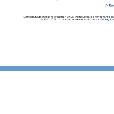
©
Вит