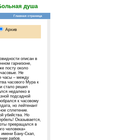
Больная душа
овидности описан в
енном гарнизоне,
же посту около
 часовые. Не
ые часы – между
тва часового Мура к
ни стало решил
ался недалеко в
азной подсадной
пробрался к часовому
лдата, но лейтенант
ное сплетение.
й убийства. Но
ербель! Оказывается,
ноты превращался в
ого человека»
 имени Бану-Скап,
нии рабов.