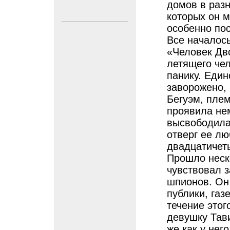
домов в разн
которых он м
особенно пос
Все началось
«Человек Дво
летящего чел
панику. Един
заворожено, 
Бегуэм, пле
проявила нем
высвободила 
отверг ее л
двадцатичет
Прошло неско
чувствовал 
шпионов. Он
публики, газ
течение это
девушку Тав
же как у нег