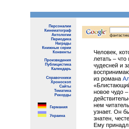
Человек, ко
летать – что
чудесней и з
воспринимаю
из романа
Ал
«Блистающий
новое чудо –
действительн
нем читатель
узнает. Он б
знатен, чест
Ему принадл