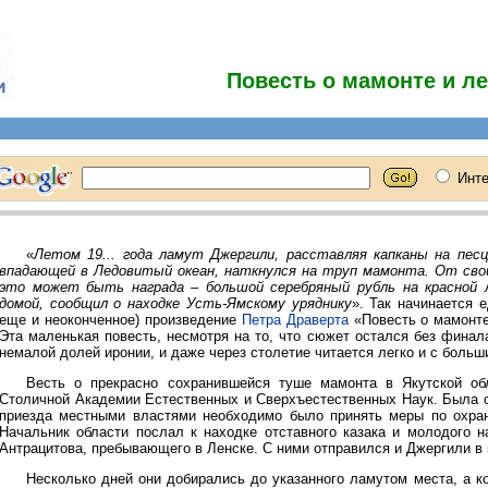
Повесть о мамонте и л
«
Летом 19... года ламут Джергили, расставляя капканы на песц
впадающей в Ледовитый океан, наткнулся на труп мамонта. От свои
это может быть награда – большой серебряный рубль на красной 
домой, сообщил о находке Усть-Ямскому уряднику
». Так начинается 
еще и неоконченное) произведение
Петра Драверта
«Повесть о мамонте
Эта маленькая повесть, несмотря на то, что сюжет остался без финал
немалой долей иронии, и даже через столетие читается легко и с больш
Весть о прекрасно сохранившейся туше мамонта в Якутской о
Столичной Академии Естественных и Сверхъестественных Наук. Была о
приезда местными властями необходимо было принять меры по охран
Начальник области послал к находке отставного казака и молодого н
Антрацитова, пребывающего в Ленске. С ними отправился и Джергили в 
Несколько дней они добирались до указанного ламутом места, а к