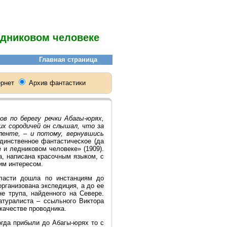
едниковом человеке
ов по берегу речки Абагы-юрях,
х сородичей он слышал, что за
ленте, – и потому, вернувшись
единственное фантастическое (да
 и ледниковом человеке» (1909).
а, написана красочным языком, с
им интересом.
бласти дошла по инстанциям до
рганизована экспедиция, а до ее
е трупа, найденного на Севере.
атуралиста – ссыльного Виктора
качестве проводника.
огда прибыли до Абагы-юрях то с