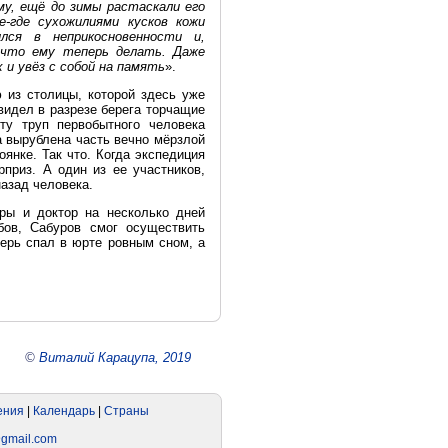
му, ещё до зимы растаскали его
-где сухожилиями кусков кожи
лся в неприкосновенности и,
, что ему теперь делать. Даже
 и увёз с собой на память
».
 из столицы, которой здесь уже
видел в разрезе берега торчащие
ту труп первобытного человека
 вырублена часть вечно мёрзлой
янке. Так что. Когда экспедиция
приз. А один из ее участников,
назад человека.
ры и доктор на несколько дней
бов, Сабуров смог осуществить
перь спал в юрте ровным сном, а
©
Виталий Карацупа, 2019