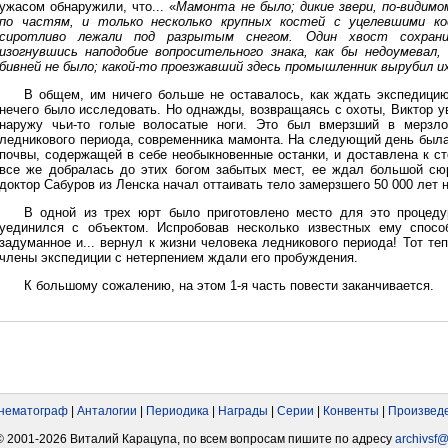
ужасом обнаружили, что... «
Мамонта не было; дикие звери, по-видимо
по частям, и только несколько крупных костей с уцелевшими кое
сиротливо лежали под разрытым снегом. Один хвост сохрани
изогнувшись наподобие вопросительного знака, как бы недоумевал
бивней не было; какой-то проезжавший здесь промышленник вырубил их
В общем, им ничего больше не оставалось, как ждать экспедицию
нечего было исследовать. Но однажды, возвращаясь с охоты, Виктор у
наружу чьи-то голые волосатые ноги. Это был вмерзший в мерзло
ледникового периода, современника мамонта. На следующий день была
почвы, содержащей в себе необыкновенные останки, и доставлена к сто
все же добралась до этих богом забытых мест, ее ждал большой сюр
доктор Сабуров из Ленска начал оттаивать тело замерзшего 50 000 лет 
В одной из трех юрт было приготовлено место для это процеду
уединился с объектом. Испробовав несколько известных ему спосо
задуманное и... вернул к жизни человека ледникового периода! Тот те
члены экспедиции с нетерпением ждали его пробуждения.
К большому сожалению, на этом 1-я часть повести заканчивается.